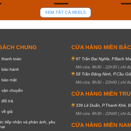
89
45
XEM TẤT CẢ REELS
 SÁCH CHUNG
CỬA HÀNG MIỀN BẮ
 thanh toán
97 Trần Đại Nghĩa, P.Bạch Ma
Mở cửa:
8h30
-
22h30
|
chỉ đ
h bảo hành
58 Trần Đăng Ninh, P.Cầu Giấ
h bảo mật
Mở cửa:
8h30
-
22h00
|
chỉ đ
 vận chuyển
CỬA HÀNG MIỀN TR
đổi trả
339 Lê Duẩn, P.Thanh Khê, 
 về giá
Mở cửa:
8h30
-
22h00
|
chỉ đ
c tiếp nhận và phản ánh, yêu
CỬA HÀNG MIỀN NA
nại