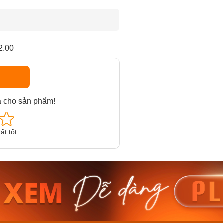
2.00
á cho sản phẩm!
ất tốt
am MTS-
Casio Nam MTS-
Casio U
VDF
RS100L-1AVDF
230EL-
₫
4.276.000₫
2.117.0
50₫
3.634.600₫
1.799.
ay
Mua ngay
Mua 