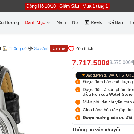
Đồng Hồ 10/10
Giảm Sâu
Mua 1 tặng 1
Xu Hướng
Danh Mục
Nam
Nữ
Reels
Để Bàn
Tr
0
Thông số
So sánh
Yêu thích
Liên hệ
7.717.500₫
8.575.000₫
Đặc quyền tại WATCHSTORE
Được đảm bảo chất lượng
Được đổi trả sản phẩm tro
điều kiện của
WatchStore
Miễn phí vận chuyển toàn q
Giao hàng hỏa tốc (áp dụng
Được hưởng các ưu đãi,
Thông tin vận chuyển