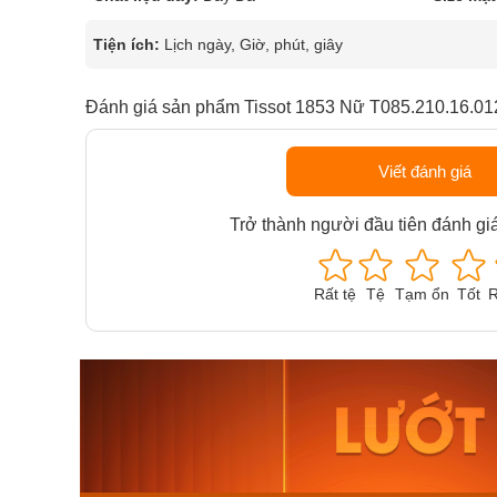
Tiện ích:
Lịch ngày, Giờ, phút, giây
Đánh giá sản phẩm Tissot 1853 Nữ T085.210.16.01
Viết đánh giá
Trở thành người đầu tiên đánh gi
Rất tệ
Tệ
Tạm ổn
Tốt
R
Orient Nam RA-
Casio N
AA0B05R19B
115D-1A
9.480.000₫
2.823.000
8.058.000₫
2.399.5
Mua ngay
Mua ng