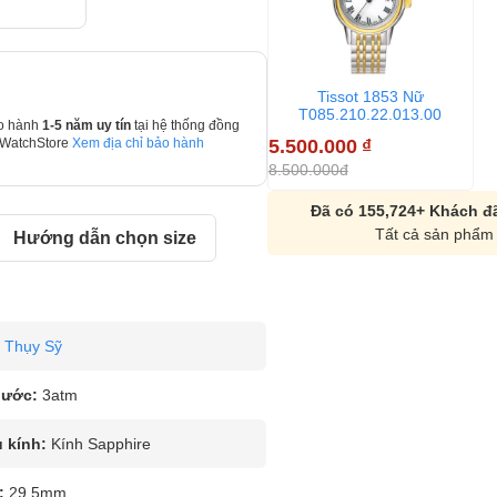
Tissot 1853 Nữ
T085.210.22.013.00
o hành
1-5 năm uy tín
tại hệ thống đồng
5.500.000
₫
 WatchStore
Xem địa chỉ bảo hành
8.500.000đ
Đã có 155,724+ Khách đã
Tất cả sản phẩm 
Hướng dẫn chọn size
Thụy Sỹ
nước:
3atm
u kính:
Kính Sapphire
:
29.5mm