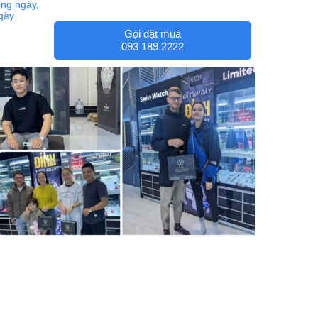
ng ngày,
ngày
Gọi đặt mua
093 189 2222