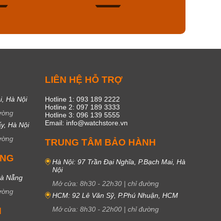
49
18
C
LIÊN HỆ HỖ TRỢ
i, Hà Nội
Hotline 1: 093 189 2222
Hotline 2: 097 189 3333
ường
Hotline 3: 096 139 5555
Email: info@watchstore.vn
y, Hà Nội
ường
TRUNG TÂM BẢO HÀNH
UNG
Hà Nội: 97 Trần Đại Nghĩa, P.Bạch Mai, Hà
Nội
Đà Nẵng
Mở cửa:
8h30
-
22h30
|
chỉ đường
ường
HCM: 92 Lê Văn Sỹ, P.Phú Nhuận, HCM
Mở cửa:
8h30
-
22h00
|
chỉ đường
M