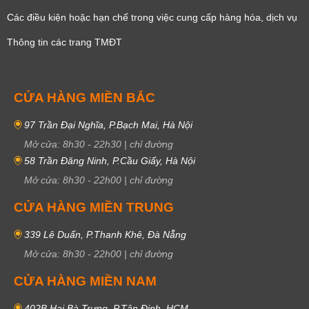
Các điều kiện hoặc hạn chế trong việc cung cấp hàng hóa, dịch vụ
Thông tin các trang TMĐT
CỬA HÀNG MIỀN BẮC
97 Trần Đại Nghĩa, P.Bạch Mai, Hà Nội
Mở cửa:
8h30
-
22h30
|
chỉ đường
58 Trần Đăng Ninh, P.Cầu Giấy, Hà Nội
Mở cửa:
8h30
-
22h00
|
chỉ đường
CỬA HÀNG MIỀN TRUNG
339 Lê Duẩn, P.Thanh Khê, Đà Nẵng
Mở cửa:
8h30
-
22h00
|
chỉ đường
CỬA HÀNG MIỀN NAM
402B Hai Bà Trưng, P.Tân Định, HCM