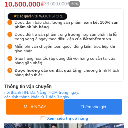
10.500.000₫
33.000.000₫
-68%
Đặc quyền tại WATCHSTORE
Được đảm bảo chất lượng sản phẩm,
cam kết 100% sản
phẩm chính hãng
Được đổi trả sản phẩm trong trường hợp sản phẩm bị lỗi
trong vòng 3 ngày theo điều kiện của
WatchStore.vn
Miễn phí vận chuyển toàn quốc, đồng kiểm trực tiếp khi
giao nhận.
Giao hàng hỏa tốc (áp dụng đối với hàng có sẵn tại cửa
hàng gần nhất)
Được hưởng các ưu đãi, quà tặng
, chương trình khách
hàng thân thiết.
Thông tin vận chuyển
nội thành HN, Đà Nẵng, HCM trong ngày,
các tỉnh thành khác từ 1 đến 3 ngày
MUA NGAY
Thêm vào giỏ
Xem siêu thị có hàng