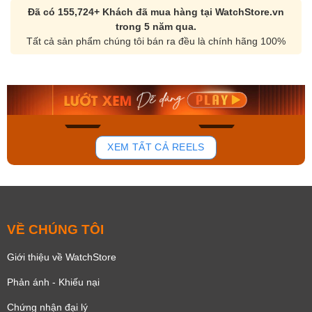
Đã có 155,724+ Khách đã mua hàng tại WatchStore.vn
trong 5 năm qua.
Tất cả sản phẩm chúng tôi bán ra đều là chính hãng 100%
Orient Nam RA-
Casio Nam MTS-
AA0B05R19B
115D-1AVDF
9.480.000₫
2.823.000₫
8.058.000₫
2.399.550₫
Mua ngay
Mua ngay
168
96
XEM TẤT CẢ REELS
VỀ CHÚNG TÔI
Giới thiệu về WatchStore
Phản ánh - Khiếu nại
Chứng nhận đại lý