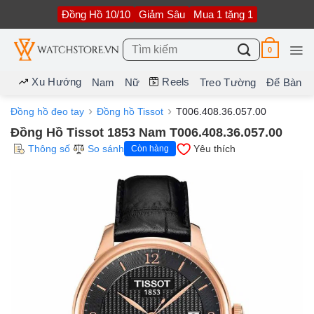
Bỏ
Đồng Hồ 10/10
Giảm Sâu
Mua 1 tặng 1
qua
nội
dung
Tìm
0
kiếm:
Xu Hướng
Reels
Nam
Nữ
Treo Tường
Để Bàn
Đồng hồ đeo tay
Đồng hồ Tissot
T006.408.36.057.00
Đồng Hồ Tissot 1853 Nam T006.408.36.057.00
Thông số
So sánh
Yêu thích
Còn hàng