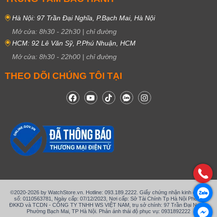
Hà Nội: 97 Trần Đại Nghĩa, P.Bạch Mai, Hà Nội
Mở cửa:
8h30
-
22h30
|
chỉ đường
HCM: 92 Lê Văn Sỹ, P.Phú Nhuận, HCM
Mở cửa:
8h30
-
22h00
|
chỉ đường
THEO DÕI CHÚNG TÔI TẠI
©2020-2026 by WatchStore.vn. Hotline: 093.189.2222. Giấy chứng nhận kinh doanh
số: 0110563781, Ngày cấp: 07/12/2023, Nơi cấp: Sở Tài Chính Tp Hà Nội Phòng
ĐKKD và TCDN - CÔNG TY TNHH WS VIỆT NAM, trụ sở chính: 97 Trần Đại Nghĩa,
Phường Bạch Mai, TP Hà Nội. Phản ánh thái độ phục vụ: 0931892222