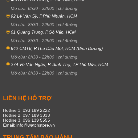
Mở cửa:
8h30
-
22h00
|
chỉ đường
92 Lê Văn Sỹ, P.Phú Nhuận, HCM
Mở cửa:
8h30
-
22h00
|
chỉ đường
61 Quang Trung, P.Gò Vấp, HCM
Mở cửa:
8h30
-
22h00
|
chỉ đường
642 CMT8, P.Thủ Dầu Một, HCM (Bình Dương)
Mở cửa:
8h30
-
22h00
|
chỉ đường
274 Võ Văn Ngân, P. Bình Thọ, TP.Thủ Đức, HCM
Mở cửa:
8h30
-
22h00
|
chỉ đường
LIÊN HỆ HỖ TRỢ
Hotline 1: 093 189 2222
Hotline 2: 097 189 3333
Hotline 3: 096 139 5555
Email: info@watchstore.vn
TRUNG TÂM BẢO HÀNH