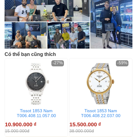
Có thể bạn cũng thích
-27%
-59%
Tissot 1853 Nam
Tissot 1853 Nam
T006.408.11.057.00
T006.408.22.037.00
10.900.000
₫
15.500.000
₫
2
15.000.000đ
38.000.000đ
2