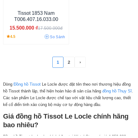
Tissot 1853 Nam
T006.407.16.033.00
15.500.000
₫
17.500.000đ
4.5
So Sánh
Đính đá
Số La Mã
Khảm trai
1
2
›
Dòng
Đồng hồ Tissot
Le Locle được đặt tên theo nơi thương hiệu đồng
hồ Tissot thành lập, thể hiện hoàn hảo di sản của hãng
đồng hồ Thụy Sĩ
.
Các sản phẩm Le Locle được chế tạo với vật liệu chất lượng cao, thiết
kế cổ điển tinh xảo cùng bộ máy cơ tự động hàng đầu.
Giá đồng hồ Tissot Le Locle chính hãng
bao nhiêu?
Đồng hồ Tissot Le Locle chính hãng tại WatchStore có giá 4.050.000 –