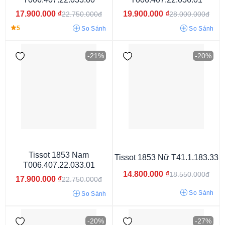
17.900.000
₫
19.900.000
₫
22.750.000đ
28.000.000đ
5
So Sánh
So Sánh
-21%
-20%
40 tiếng
80 tiếng
60 tiếng
42 tiếng
38 tiếng
Tissot 1853 Nam
Tissot 1853 Nữ T41.1.183.33
T006.407.22.033.01
14.800.000
₫
18.550.000đ
17.900.000
₫
22.750.000đ
So Sánh
So Sánh
-20%
-27%
Dây màu trắng
Dây phối màu
Dây màu bạc