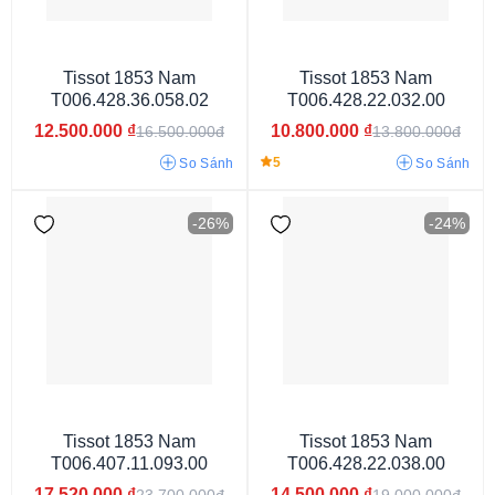
Tissot 1853 Nam
Tissot 1853 Nam
T006.428.36.058.02
T006.428.22.032.00
Dưới 29 mm
29 - 33 mm
37 - 40 mm
40 - 42 mm
12.500.000
₫
10.800.000
₫
16.500.000đ
13.800.000đ
5
So Sánh
So Sánh
-26%
-24%
Powermatic 80
Tissot 1853 Nam
Tissot 1853 Nam
T006.407.11.093.00
T006.428.22.038.00
17.520.000
₫
14.500.000
₫
23.700.000đ
19.000.000đ