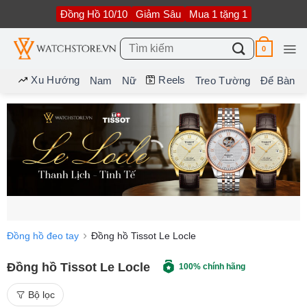
Bỏ
Đồng Hồ 10/10
Giảm Sâu
Mua 1 tặng 1
qua
nội
dung
Tìm
0
kiếm:
Xu Hướng
Reels
Nam
Nữ
Treo Tường
Để Bàn
Đồng hồ đeo tay
Đồng hồ Tissot Le Locle
Đồng hồ Tissot Le Locle
100% chính hãng
Bộ lọc