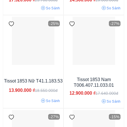
So Sánh
So Sánh
-25%
-27%
Vỏ màu vàng
Vỏ vàng hồng
Vỏ màu bạc
Vỏ màu trắng
Tissot 1853 Nam
Tissot 1853 Nữ T41.1.183.53
T006.407.11.033.01
13.900.000
₫
18.550.000đ
12.900.000
₫
17.640.000đ
So Sánh
So Sánh
-27%
-15%