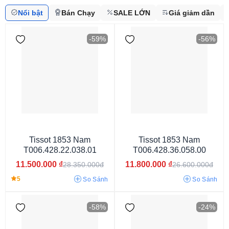
Nổi bật
Bán Chạy
SALE LỚN
Giá giảm dần
-59%
-56%
Tissot 1853 Nam
Tissot 1853 Nam
T006.428.22.038.01
T006.428.36.058.00
11.500.000
₫
11.800.000
₫
28.350.000đ
26.600.000đ
5
So Sánh
So Sánh
Từ 9 - 15 triệu
Từ 15 - 30 triệu
-58%
-24%