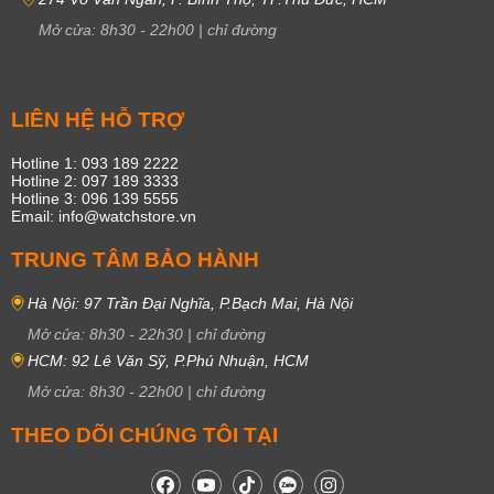
Tissot Le Locle Powermatic 80 là dòng chữ “Le Locle Powermatic 80”
Mở cửa:
8h30
-
22h00
|
chỉ đường
trên mặt số, thể hiện mức dự trữ năng lượng 80 giờ.
LIÊN HỆ HỖ TRỢ
Hotline 1: 093 189 2222
Hotline 2: 097 189 3333
Hotline 3: 096 139 5555
Email: info@watchstore.vn
TRUNG TÂM BẢO HÀNH
Hà Nội: 97 Trần Đại Nghĩa, P.Bạch Mai, Hà Nội
Mở cửa:
8h30
-
22h30
|
chỉ đường
HCM: 92 Lê Văn Sỹ, P.Phú Nhuận, HCM
Mở cửa:
8h30
-
22h00
|
chỉ đường
THEO DÕI CHÚNG TÔI TẠI