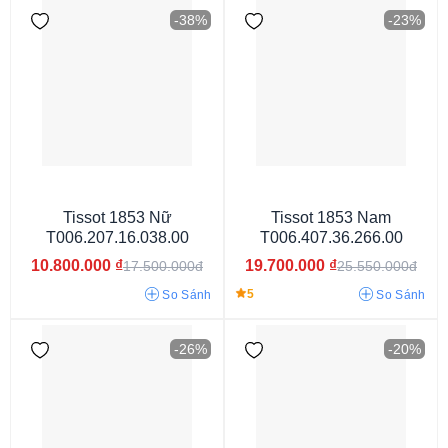
-38%
-23%
Dây Thép Không Gỉ
Dây Da
Dây kim loại
Tissot 1853 Nữ
Tissot 1853 Nam
T006.207.16.038.00
T006.407.36.266.00
10.800.000
₫
19.700.000
₫
17.500.000đ
25.550.000đ
5
So Sánh
So Sánh
-26%
-20%
9mm
12mm
11.5mm
14.5mm
8.4mm
10.20mm
9.8mm
11.6mm
9.7mm