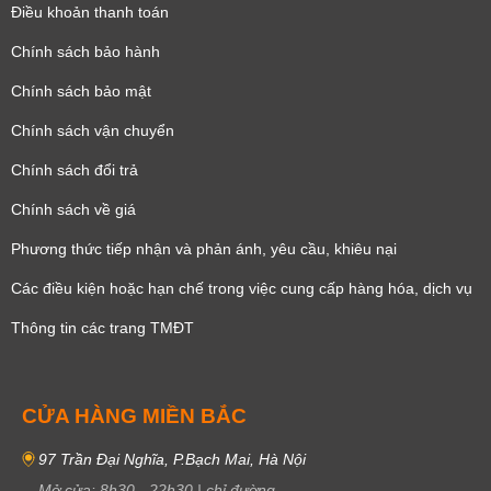
Điều khoản thanh toán
Dây đeo bằng da hoặc thép không gỉ
Cọc số La Mã (một số mẫu có chữ số Ả Rập)
Chính sách bảo hành
Cửa sổ ngày ở vị trí 3 giờ
Chính sách bảo mật
Đáy sau lộ cơ
Chronograph
Lịch thứ
Lịch ngày
Kim xăng
Giờ, phút, giây
Chính sách vận chuyển
Kính Sapphire chống va đập/trầy xước vượt trội, hiển thị rõ, bền nhất
Giờ, phút
Small Second
(chỉ sau kim cương)
Chính sách đổi trả
Vỏ tròn bằng thép không gỉ 316L
Chính sách về giá
Thời gian dự trữ năng lượng trung bình là 40 giờ (riêng Le Locle
Powermatic 80 dự trữ năng lượng 80 giờ)
Phương thức tiếp nhận và phản ánh, yêu cầu, khiêu nại
Chống nước ở áp suất 3 bar (30m / 100ft)
Các điều kiện hoặc hạn chế trong việc cung cấp hàng hóa, dịch vụ
Thông tin các trang TMĐT
CỬA HÀNG MIỀN BẮC
97 Trần Đại Nghĩa, P.Bạch Mai, Hà Nội
Mở cửa:
8h30
-
22h30
|
chỉ đường