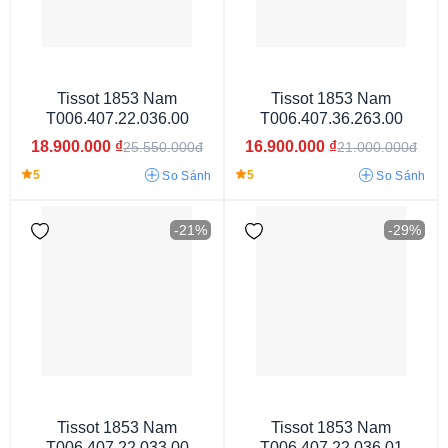
Tissot 1853 Nam
Tissot 1853 Nam
T006.407.22.036.00
T006.407.36.263.00
18.900.000
₫
16.900.000
₫
25.550.000đ
21.000.000đ
5
5
So Sánh
So Sánh
-21%
-29%
Mặt màu xanh
Mặt màu trắng
Mặt màu đen
Mặt màu vàng
Mặt màu nâu
Mặt xanh lục
Mặt ngọc trai
Tissot 1853 Nam
Tissot 1853 Nam
T006.407.22.033.00
T006.407.22.036.01