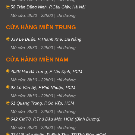
58 Trần Đăng Ninh, P.Cầu Giấy, Hà Nội
Mở cửa:
8h30
-
22h00
|
chỉ đường
CỬA HÀNG MIỀN TRUNG
339 Lê Duẩn, P.Thanh Khê, Đà Nẵng
Mở cửa:
8h30
-
22h00
|
chỉ đường
CỬA HÀNG MIỀN NAM
402B Hai Bà Trưng, P.Tân Định, HCM
Mở cửa:
8h30
-
22h00
|
chỉ đường
92 Lê Văn Sỹ, P.Phú Nhuận, HCM
Mở cửa:
8h30
-
22h00
|
chỉ đường
61 Quang Trung, P.Gò Vấp, HCM
Mở cửa:
8h30
-
22h00
|
chỉ đường
642 CMT8, P.Thủ Dầu Một, HCM (Bình Dương)
Mở cửa:
8h30
-
22h00
|
chỉ đường
274 Võ Văn Ngân, P. Bình Thọ, TP.Thủ Đức, HCM