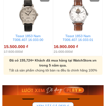
Tissot 1853 Nam
Tissot 1853 Nam
T006.407.16.033.00
T006.407.16.033.01
15.500.000
₫
16.900.000
₫
1
17.500.000đ
21.000.000đ
2
Đã có 155,724+ Khách đã mua hàng tại WatchStore.vn
trong 5 năm qua.
Tất cả sản phẩm chúng tôi bán ra đều là chính hãng 100%
Orient Nam RA-
Casio Nam MTS-
AA0B05R19B
115D-1AVDF
9.480.000₫
2.823.000₫
8.058.000₫
2.399.550₫
Mua ngay
Mua ngay
136
81