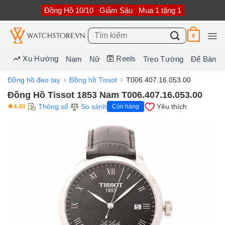
Bỏ
Đồng Hồ 10/10
Giảm Sâu
Mua 1 tặng 1
qua
nội
dung
Tìm
0
kiếm:
Xu Hướng
Reels
Nam
Nữ
Treo Tường
Để Bàn
Đồng hồ đeo tay
Đồng hồ Tissot
T006.407.16.053.00
Đồng Hồ Tissot 1853 Nam T006.407.16.053.00
Thông số
So sánh
Yêu thích
4.00
Còn hàng