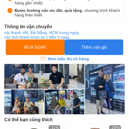
hàng gần nhất)
Được hưởng các ưu đãi, quà tặng
, chương trình khách
hàng thân thiết.
Thông tin vận chuyển
nội thành HN, Đà Nẵng, HCM trong ngày,
các tỉnh thành khác từ 1 đến 3 ngày
MUA NGAY
Thêm vào giỏ
Xem siêu thị có hàng
Có thể bạn cũng thích
-11%
-20%