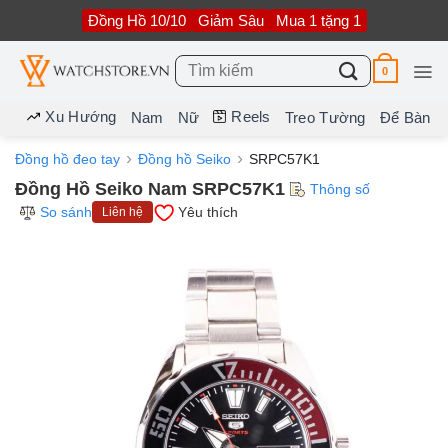
Bỏ
Đồng Hồ 10/10
Giảm Sâu
Mua 1 tặng 1
qua
nội
dung
Tìm
0
kiếm:
Xu Hướng
Reels
Nam
Nữ
Treo Tường
Để Bàn
Đồng hồ đeo tay
Đồng hồ Seiko
SRPC57K1
Đồng Hồ Seiko Nam SRPC57K1
Thông số
So sánh
Yêu thích
Liên hệ