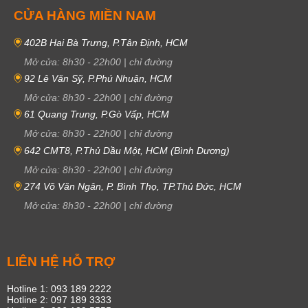
CỬA HÀNG MIỀN NAM
402B Hai Bà Trưng, P.Tân Định, HCM
Mở cửa:
8h30
-
22h00
|
chỉ đường
92 Lê Văn Sỹ, P.Phú Nhuận, HCM
Mở cửa:
8h30
-
22h00
|
chỉ đường
61 Quang Trung, P.Gò Vấp, HCM
Mở cửa:
8h30
-
22h00
|
chỉ đường
642 CMT8, P.Thủ Dầu Một, HCM (Bình Dương)
Mở cửa:
8h30
-
22h00
|
chỉ đường
274 Võ Văn Ngân, P. Bình Thọ, TP.Thủ Đức, HCM
Mở cửa:
8h30
-
22h00
|
chỉ đường
LIÊN HỆ HỖ TRỢ
Hotline 1: 093 189 2222
Hotline 2: 097 189 3333