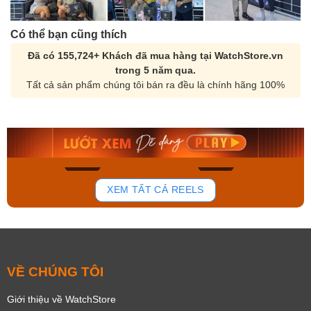
Có thể bạn cũng thích
Đã có 155,724+ Khách đã mua hàng tại WatchStore.vn
trong 5 năm qua.
Tất cả sản phẩm chúng tôi bán ra đều là chính hãng 100%
Orient Nam RA-
Casio Nam MTS-
AA0B05R19B
115D-1AVDF
9.480.000₫
2.823.000₫
8.058.000₫
2.399.550₫
Mua ngay
Mua ngay
135
81
XEM TẤT CẢ REELS
VỀ CHÚNG TÔI
Giới thiệu về WatchStore