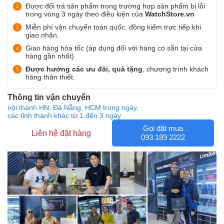
Được đổi trả sản phẩm trong trường hợp sản phẩm bị lỗi
trong vòng 3 ngày theo điều kiện của
WatchStore.vn
Miễn phí vận chuyển toàn quốc, đồng kiểm trực tiếp khi
giao nhận.
Giao hàng hỏa tốc (áp dụng đối với hàng có sẵn tại cửa
hàng gần nhất)
Được hưởng các ưu đãi, quà tặng
, chương trình khách
hàng thân thiết.
Thông tin vận chuyển
nội thành HN, Đà Nẵng, HCM trong ngày,
các tỉnh thành khác từ 1 đến 3 ngày
Gọi đặt mua
Liên hệ đặt hàng
093 189 2222