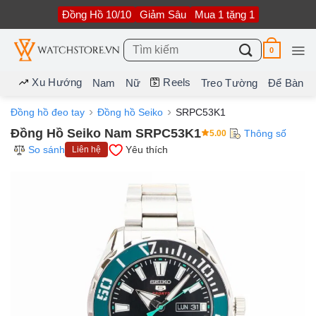
Bỏ
Đồng Hồ 10/10
Giảm Sâu
Mua 1 tặng 1
qua
nội
dung
Tìm
0
kiếm:
Xu Hướng
Reels
Nam
Nữ
Treo Tường
Để Bàn
Đồng hồ đeo tay
Đồng hồ Seiko
SRPC53K1
Đồng Hồ Seiko Nam SRPC53K1
Thông số
5.00
So sánh
Yêu thích
Liên hệ