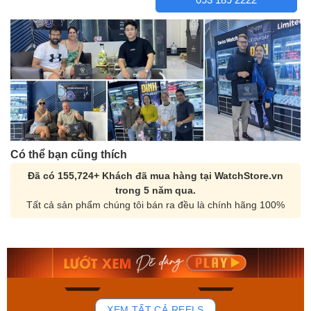
Có thể bạn cũng thích
Đã có 155,724+ Khách đã mua hàng tại WatchStore.vn
trong 5 năm qua.
Tất cả sản phẩm chúng tôi bán ra đều là chính hãng 100%
Orient Nam RA-
Casio Nam MTS-
AA0B05R19B
115D-1AVDF
9.480.000₫
2.823.000₫
8.058.000₫
2.399.550₫
Mua ngay
Mua ngay
136
81
XEM TẤT CẢ REELS