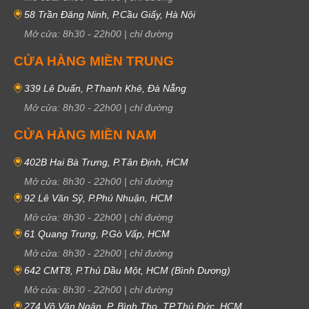
58 Trần Đăng Ninh, P.Cầu Giấy, Hà Nội
Mở cửa:
8h30
-
22h00
|
chỉ đường
CỬA HÀNG MIỀN TRUNG
339 Lê Duẩn, P.Thanh Khê, Đà Nẵng
Mở cửa:
8h30
-
22h00
|
chỉ đường
CỬA HÀNG MIỀN NAM
402B Hai Bà Trưng, P.Tân Định, HCM
Mở cửa:
8h30
-
22h00
|
chỉ đường
92 Lê Văn Sỹ, P.Phú Nhuận, HCM
Mở cửa:
8h30
-
22h00
|
chỉ đường
61 Quang Trung, P.Gò Vấp, HCM
Mở cửa:
8h30
-
22h00
|
chỉ đường
642 CMT8, P.Thủ Dầu Một, HCM (Bình Dương)
Mở cửa:
8h30
-
22h00
|
chỉ đường
274 Võ Văn Ngân, P. Bình Thọ, TP.Thủ Đức, HCM