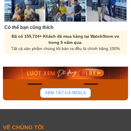
Có thể bạn cũng thích
Đã có 155,724+ Khách đã mua hàng tại WatchStore.vn
trong 5 năm qua.
Tất cả sản phẩm chúng tôi bán ra đều là chính hãng 100%
Orient Nam RA-
Casio Nam MTS-
AA0B05R19B
115D-1AVDF
9.480.000₫
2.823.000₫
8.058.000₫
2.399.550₫
Mua ngay
Mua ngay
128
77
XEM TẤT CẢ REELS
VỀ CHÚNG TÔI