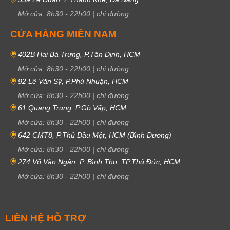
Mở cửa:
8h30
-
22h00
|
chỉ đường
CỬA HÀNG MIỀN NAM
402B Hai Bà Trưng, P.Tân Định, HCM
Mở cửa:
8h30
-
22h00
|
chỉ đường
92 Lê Văn Sỹ, P.Phú Nhuận, HCM
Mở cửa:
8h30
-
22h00
|
chỉ đường
61 Quang Trung, P.Gò Vấp, HCM
Mở cửa:
8h30
-
22h00
|
chỉ đường
642 CMT8, P.Thủ Dầu Một, HCM (Bình Dương)
Mở cửa:
8h30
-
22h00
|
chỉ đường
274 Võ Văn Ngân, P. Bình Thọ, TP.Thủ Đức, HCM
Mở cửa:
8h30
-
22h00
|
chỉ đường
LIÊN HỆ HỖ TRỢ