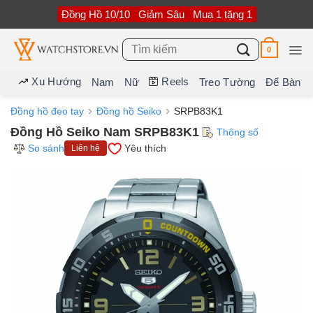
Bỏ
Đồng Hồ 10/10
Giảm Sâu
Mua 1 tặng 1
qua
nội
dung
Tìm
0
kiếm:
Xu Hướng
Reels
Nam
Nữ
Treo Tường
Để Bàn
Đồng hồ đeo tay
Đồng hồ Seiko
SRPB83K1
Đồng Hồ Seiko Nam SRPB83K1
Thông số
So sánh
Yêu thích
Liên hệ