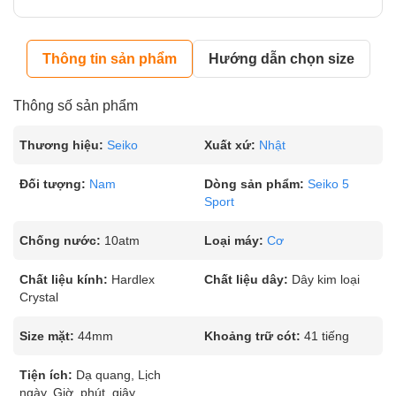
Thông tin sản phẩm
Hướng dẫn chọn size
Thông số sản phẩm
Thương hiệu:
Seiko
Xuất xứ:
Nhật
Đối tượng:
Nam
Dòng sản phẩm:
Seiko 5
Sport
Chống nước:
10atm
Loại máy:
Cơ
Chất liệu kính:
Hardlex
Chất liệu dây:
Dây kim loại
Crystal
Size mặt:
44mm
Khoảng trữ cót:
41 tiếng
Tiện ích:
Dạ quang, Lịch
ngày, Giờ, phút, giây