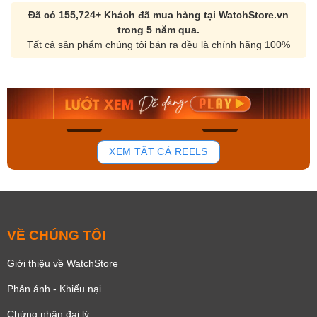
Đã có 155,724+ Khách đã mua hàng tại WatchStore.vn
trong 5 năm qua.
Tất cả sản phẩm chúng tôi bán ra đều là chính hãng 100%
Orient Nam RA-
Casio Nam MTS-
AA0B05R19B
115D-1AVDF
9.480.000₫
2.823.000₫
8.058.000₫
2.399.550₫
Mua ngay
Mua ngay
139
82
XEM TẤT CẢ REELS
VỀ CHÚNG TÔI
Giới thiệu về WatchStore
Phản ánh - Khiếu nại
Chứng nhận đại lý