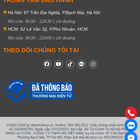
TRUNG TÂM BẢO HÀNH
Hà Nội: 97 Trần Đại Nghĩa, P.Bạch Mai, Hà Nội
Mở cửa:
8h30
-
22h30
|
chỉ đường
HCM: 92 Lê Văn Sỹ, P.Phú Nhuận, HCM
Mở cửa:
8h30
-
22h00
|
chỉ đường
THEO DÕI CHÚNG TÔI TẠI
©2020-2026 by WatchStore.vn. Hotline: 093.189.2222. Giấy chứng nhận kinh doanh
số: 0110563781, Ngày cấp: 07/12/2023, Nơi cấp: Sở Tài Chính Tp Hà Nội Phòng
ĐKKD và TCDN - CÔNG TY TNHH WS VIỆT NAM, trụ sở chính: 97 Trần Đại Nghĩa,
Phường Bạch Mai, TP Hà Nội. Phản ánh thái độ phục vụ: 0931892222