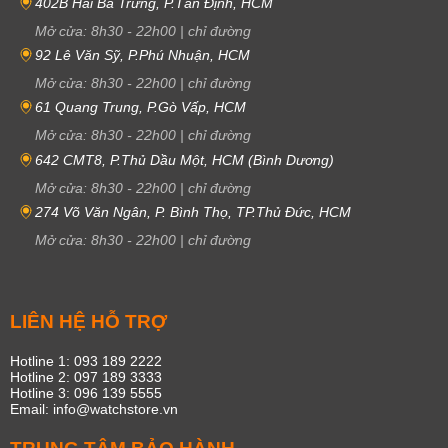
402B Hai Bà Trưng, P.Tân Định, HCM
Mở cửa:
8h30
-
22h00
|
chỉ đường
92 Lê Văn Sỹ, P.Phú Nhuận, HCM
Mở cửa:
8h30
-
22h00
|
chỉ đường
61 Quang Trung, P.Gò Vấp, HCM
Mở cửa:
8h30
-
22h00
|
chỉ đường
642 CMT8, P.Thủ Dầu Một, HCM (Bình Dương)
Mở cửa:
8h30
-
22h00
|
chỉ đường
274 Võ Văn Ngân, P. Bình Thọ, TP.Thủ Đức, HCM
Mở cửa:
8h30
-
22h00
|
chỉ đường
LIÊN HỆ HỖ TRỢ
Hotline 1: 093 189 2222
Hotline 2: 097 189 3333
Hotline 3: 096 139 5555
Email: info@watchstore.vn