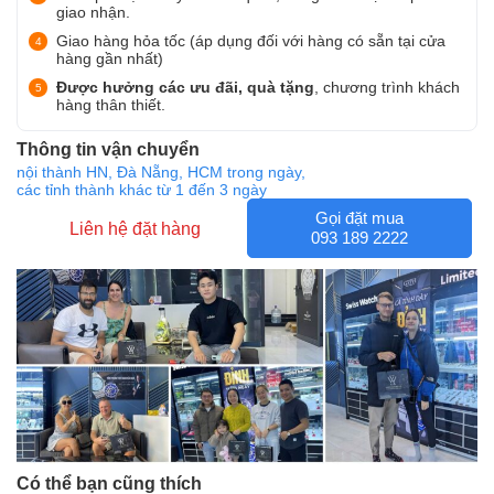
giao nhận.
Giao hàng hỏa tốc (áp dụng đối với hàng có sẵn tại cửa
hàng gần nhất)
Được hưởng các ưu đãi, quà tặng
, chương trình khách
hàng thân thiết.
Thông tin vận chuyển
nội thành HN, Đà Nẵng, HCM trong ngày,
các tỉnh thành khác từ 1 đến 3 ngày
Gọi đặt mua
Liên hệ đặt hàng
093 189 2222
Có thể bạn cũng thích