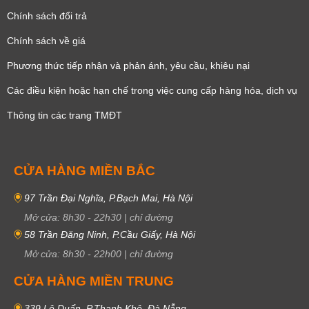
Chính sách đổi trả
Chính sách về giá
Phương thức tiếp nhận và phản ánh, yêu cầu, khiêu nại
Các điều kiện hoặc hạn chế trong việc cung cấp hàng hóa, dịch vụ
Thông tin các trang TMĐT
CỬA HÀNG MIỀN BẮC
97 Trần Đại Nghĩa, P.Bạch Mai, Hà Nội
Mở cửa:
8h30
-
22h30
|
chỉ đường
58 Trần Đăng Ninh, P.Cầu Giấy, Hà Nội
Mở cửa:
8h30
-
22h00
|
chỉ đường
CỬA HÀNG MIỀN TRUNG
339 Lê Duẩn, P.Thanh Khê, Đà Nẵng