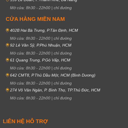
Mở cửa:
8h30
-
22h00
|
chỉ đường
CỬA HÀNG MIỀN NAM
402B Hai Bà Trưng, P.Tân Định, HCM
Mở cửa:
8h30
-
22h00
|
chỉ đường
92 Lê Văn Sỹ, P.Phú Nhuận, HCM
Mở cửa:
8h30
-
22h00
|
chỉ đường
61 Quang Trung, P.Gò Vấp, HCM
Mở cửa:
8h30
-
22h00
|
chỉ đường
642 CMT8, P.Thủ Dầu Một, HCM (Bình Dương)
Mở cửa:
8h30
-
22h00
|
chỉ đường
274 Võ Văn Ngân, P. Bình Thọ, TP.Thủ Đức, HCM
Mở cửa:
8h30
-
22h00
|
chỉ đường
LIÊN HỆ HỖ TRỢ