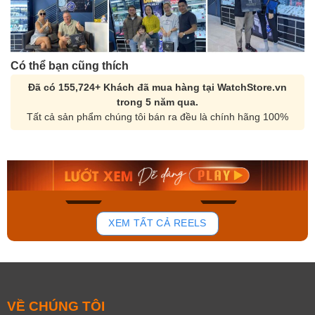
Có thể bạn cũng thích
Đã có 155,724+ Khách đã mua hàng tại WatchStore.vn
trong 5 năm qua.
Tất cả sản phẩm chúng tôi bán ra đều là chính hãng 100%
Orient Nam RA-
Casio Nam MTS-
AA0B05R19B
115D-1AVDF
9.480.000₫
2.823.000₫
8.058.000₫
2.399.550₫
Mua ngay
Mua ngay
131
78
XEM TẤT CẢ REELS
VỀ CHÚNG TÔI