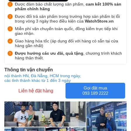
Được đảm bảo chất lượng sản phẩm,
cam kết 100% sản
phẩm chính hãng
Được đổi trả sản phẩm trong trường hợp sản phẩm bị lỗi
trong vòng 3 ngày theo điều kiện của
WatchStore.vn
Miễn phí vận chuyển toàn quốc, đồng kiểm trực tiếp khi
giao nhận.
Giao hàng hỏa tốc (áp dụng đối với hàng có sẵn tại cửa
hàng gần nhất)
Được hưởng các ưu đãi, quà tặng
, chương trình khách
hàng thân thiết.
Thông tin vận chuyển
nội thành HN, Đà Nẵng, HCM trong ngày,
các tỉnh thành khác từ 1 đến 3 ngày
Gọi đặt mua
Liên hệ đặt hàng
093 189 2222