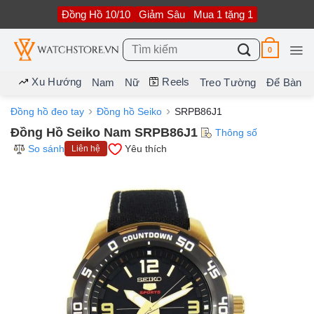
Bỏ
Đồng Hồ 10/10
Giảm Sâu
Mua 1 tặng 1
qua
nội
dung
Tìm
0
kiếm:
Xu Hướng
Reels
Nam
Nữ
Treo Tường
Để Bàn
Đồng hồ đeo tay
Đồng hồ Seiko
SRPB86J1
Đồng Hồ Seiko Nam SRPB86J1
Thông số
So sánh
Yêu thích
Liên hệ