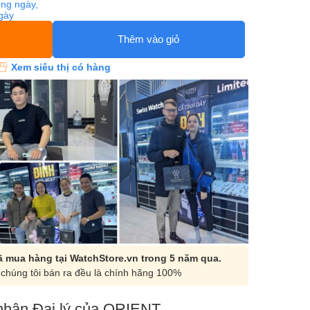
ng ngày,
ngày
Thêm vào giỏ
Xem siêu thị có hàng
 mua hàng tại WatchStore.vn trong 5 năm qua.
chúng tôi bán ra đều là chính hãng 100%
hận Đại lý của ORIENT