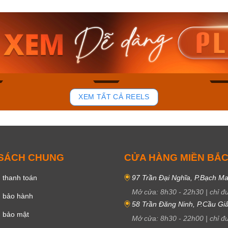
am MTS-
Casio Nam MTS-
Casio U
VDF
RS100L-1AVDF
230EL-
₫
4.276.000₫
2.117.0
50₫
3.634.600₫
1.799.
ay
Mua ngay
Mua 
84
43
XEM TẤT CẢ REELS
 SÁCH CHUNG
CỬA HÀNG MIỀN BẮ
 thanh toán
97 Trần Đại Nghĩa, P.Bạch Ma
Mở cửa:
8h30
-
22h30
|
chỉ đ
h bảo hành
58 Trần Đăng Ninh, P.Cầu Giấ
h bảo mật
Mở cửa:
8h30
-
22h00
|
chỉ đ