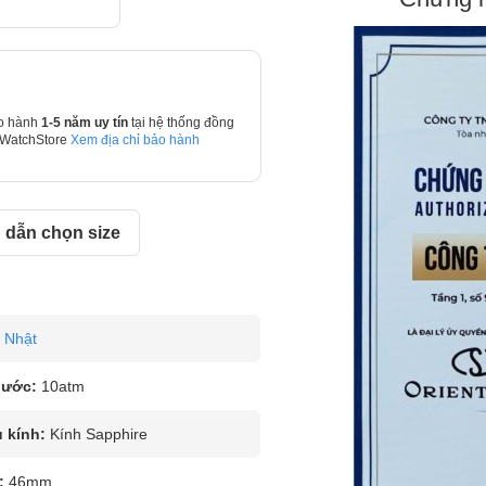
o hành
1-5 năm uy tín
tại hệ thống đồng
 WatchStore
Xem địa chỉ bảo hành
dẫn chọn size
Nhật
nước:
10atm
u kính:
Kính Sapphire
:
46mm