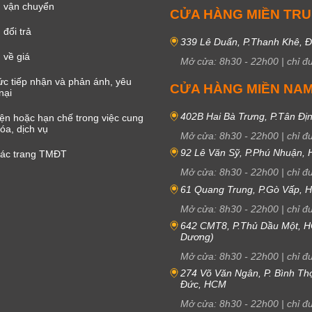
 vận chuyển
CỬA HÀNG MIỀN TR
đổi trả
339 Lê Duẩn, P.Thanh Khê, 
 về giá
Mở cửa:
8h30
-
22h00
|
chỉ đ
c tiếp nhận và phản ánh, yêu
CỬA HÀNG MIỀN NA
nại
402B Hai Bà Trưng, P.Tân Đị
iện hoặc hạn chế trong việc cung
óa, dịch vụ
Mở cửa:
8h30
-
22h00
|
chỉ đ
92 Lê Văn Sỹ, P.Phú Nhuận,
các trang TMĐT
Mở cửa:
8h30
-
22h00
|
chỉ đ
61 Quang Trung, P.Gò Vấp,
Mở cửa:
8h30
-
22h00
|
chỉ đ
642 CMT8, P.Thủ Dầu Một, H
Dương)
Mở cửa:
8h30
-
22h00
|
chỉ đ
274 Võ Văn Ngân, P. Bình Th
Đức, HCM
Mở cửa:
8h30
-
22h00
|
chỉ đ