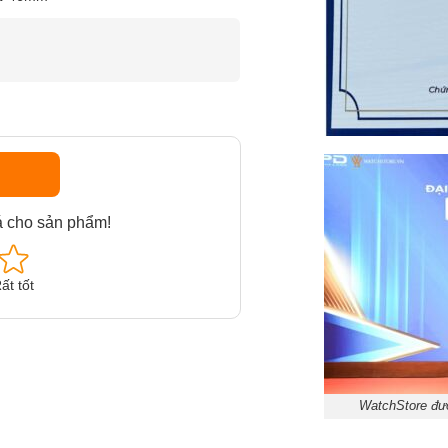
á cho sản phẩm!
ất tốt
WatchStore đượ