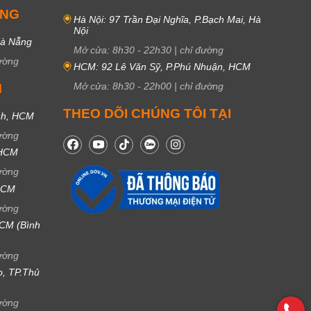
UNG
Hà Nội: 97 Trần Đại Nghĩa, P.Bạch Mai, Hà
Nội
Đà Nẵng
Mở cửa:
8h30
-
22h30
|
chỉ đường
ường
HCM: 92 Lê Văn Sỹ, P.Phú Nhuận, HCM
Mở cửa:
8h30
-
22h00
|
chỉ đường
M
THEO DÕI CHÚNG TÔI TẠI
nh, HCM
ường
 HCM
ường
 HCM
ường
CM (Bình
ường
ọ, TP.Thủ
ường