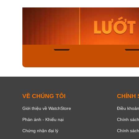
Orient Nam RA-
Casio N
AA0B05R19B
115D-1A
9.480.000₫
2.823.000
8.058.000₫
2.399.5
Mua ngay
Mua ng
150
VỀ CHÚNG TÔI
CHÍNH
Giới thiệu về WatchStore
Điều khoản
Phản ánh - Khiếu nại
Chính sác
Chứng nhận đại lý
Chính sác