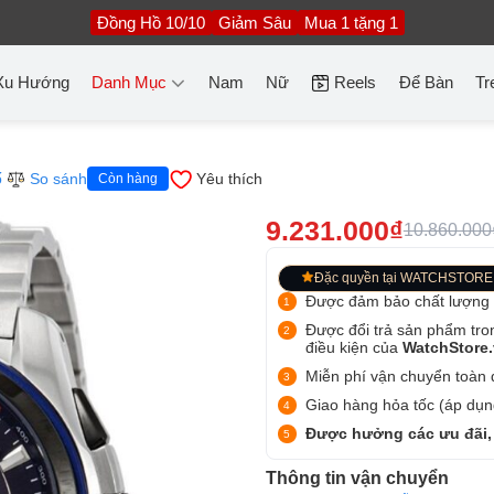
Đồng Hồ 10/10
Giảm Sâu
Mua 1 tặng 1
Xu Hướng
Danh Mục
Nam
Nữ
Reels
Để Bàn
Tr
ố
So sánh
Yêu thích
Còn hàng
9.231.000₫
10.860.000
Đặc quyền tại WATCHSTORE
Được đảm bảo chất lượng
Được đổi trả sản phẩm tro
điều kiện của
WatchStore
Miễn phí vận chuyển toàn q
Giao hàng hỏa tốc (áp dụng
Được hưởng các ưu đãi,
Thông tin vận chuyển