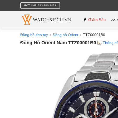
Bỏ
HOTLINE: 093.189.2222
qua
nội
dung
Giảm Sâu
Đồng hồ đeo tay
Đồng hồ Orient
TTZ00001B0
Đồng Hồ Orient Nam TTZ00001B0
Thông s