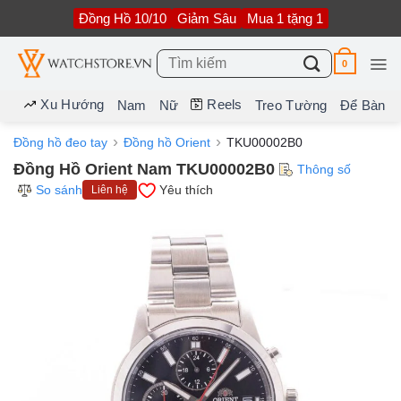
Bỏ
Đồng Hồ 10/10
Giảm Sâu
Mua 1 tặng 1
qua
nội
dung
Tìm
0
kiếm:
Xu Hướng
Reels
Nam
Nữ
Treo Tường
Để Bàn
Đồng hồ đeo tay
Đồng hồ Orient
TKU00002B0
Đồng Hồ Orient Nam TKU00002B0
Thông số
So sánh
Yêu thích
Liên hệ