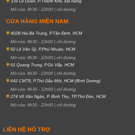
339 Lê Duẩn, P.Thanh Khê, Đà Nẵng
Mở cửa:
8h30
-
22h00
|
chỉ đường
CỬA HÀNG MIỀN NAM
402B Hai Bà Trưng, P.Tân Định, HCM
Mở cửa:
8h30
-
22h00
|
chỉ đường
92 Lê Văn Sỹ, P.Phú Nhuận, HCM
Mở cửa:
8h30
-
22h00
|
chỉ đường
61 Quang Trung, P.Gò Vấp, HCM
Mở cửa:
8h30
-
22h00
|
chỉ đường
642 CMT8, P.Thủ Dầu Một, HCM (Bình Dương)
Mở cửa:
8h30
-
22h00
|
chỉ đường
274 Võ Văn Ngân, P. Bình Thọ, TP.Thủ Đức, HCM
Mở cửa:
8h30
-
22h00
|
chỉ đường
LIÊN HỆ HỖ TRỢ