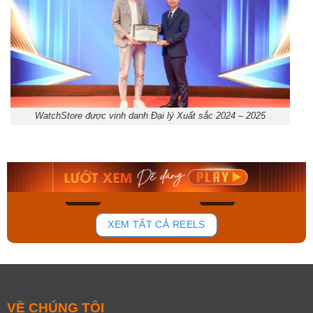
WatchStore được vinh danh Đại lý Xuất sắc 2024 – 2025
Orient Nam RA-
Casio Nam MTS-
AA0B05R19B
115D-1AVDF
9.480.000₫
2.823.000₫
8.058.000₫
2.399.550₫
Mua ngay
Mua ngay
136
81
XEM TẤT CẢ REELS
VỀ CHÚNG TÔI