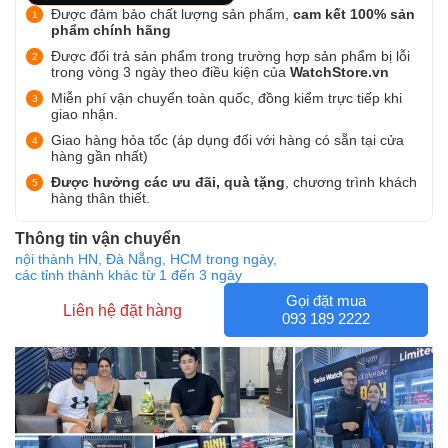
Được đảm bảo chất lượng sản phẩm,
cam kết 100% sản
phẩm chính hãng
Được đổi trả sản phẩm trong trường hợp sản phẩm bị lỗi
trong vòng 3 ngày theo điều kiện của
WatchStore.vn
Miễn phí vận chuyển toàn quốc, đồng kiểm trực tiếp khi
giao nhận.
Giao hàng hỏa tốc (áp dụng đối với hàng có sẵn tại cửa
hàng gần nhất)
Được hưởng các ưu đãi, quà tặng
, chương trình khách
hàng thân thiết.
Thông tin vận chuyển
nội thành HN, Đà Nẵng, HCM trong ngày,
các tỉnh thành khác từ 1 đến 3 ngày
Gọi đặt mua
Liên hệ đặt hàng
093 189 2222