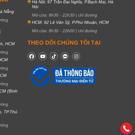
Hà Nội: 97 Trần Đại Nghĩa, P.Bạch Mai, Hà
Nội
Đà Nẵng
Mở cửa:
8h30
-
22h30
|
chỉ đường
ường
HCM: 92 Lê Văn Sỹ, P.Phú Nhuận, HCM
Mở cửa:
8h30
-
22h00
|
chỉ đường
M
THEO DÕI CHÚNG TÔI TẠI
nh, HCM
ường
 HCM
ường
 HCM
ường
CM (Bình
ường
ọ, TP.Thủ
ường