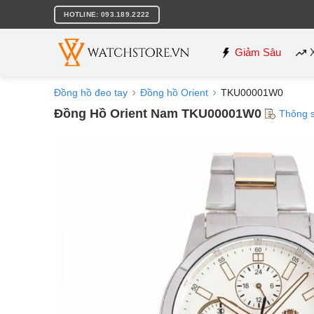
Bỏ
HOTLINE: 093.189.2222
qua
nội
dung
Giảm Sâu
Đồng hồ đeo tay
Đồng hồ Orient
TKU00001W0
Đồng Hồ Orient Nam TKU00001W0
Thông 