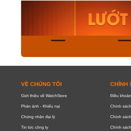
Orient Nam RA-
Casio N
AA0B05R19B
115D-1A
9.480.000₫
2.823.000
8.058.000₫
2.399.5
Mua ngay
Mua ng
136
VỀ CHÚNG TÔI
CHÍNH
Giới thiệu về WatchStore
Điều khoản
Phản ánh - Khiếu nại
Chính sác
Chứng nhận đại lý
Chính sác
Tin tức công ty
Chính sách