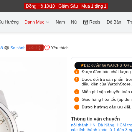
Đồng Hồ 10/10
Giảm Sâu
Mua 1 tặng 1
Xu Hướng
Danh Mục
Nam
Nữ
Reels
Để Bàn
Tr
số
So sánh
Yêu thích
Liên hệ
Đặc quyền tại WATCHSTORE
Được đảm bảo chất lượng
Được đổi trả sản phẩm tro
điều kiện của
WatchStore
Miễn phí vận chuyển toàn q
Giao hàng hỏa tốc (áp dụng
Được hưởng các ưu đãi,
Thông tin vận chuyển
nội thành HN, Đà Nẵng, HCM tro
các tỉnh thành khác từ 1 đến 3 