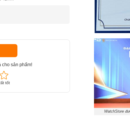
á cho sản phẩm!
ất tốt
WatchStore đượ