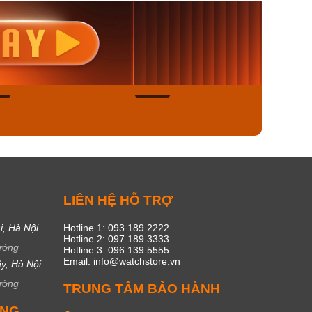
nisex AQ-
Casio Nữ LTP-V300L-
Casio
1ADF
4AUDF
1381L
00₫
1.893.000₫
1.893.
450₫
1.609.050₫
1.609
ngay
Mua ngay
Mua
45
16
C
LIÊN HỆ HỖ TRỢ
i, Hà Nội
Hotline 1: 093 189 2222
Hotline 2: 097 189 3333
ường
Hotline 3: 096 139 5555
Email: info@watchstore.vn
y, Hà Nội
ường
TRUNG TÂM BẢO HÀNH
UNG