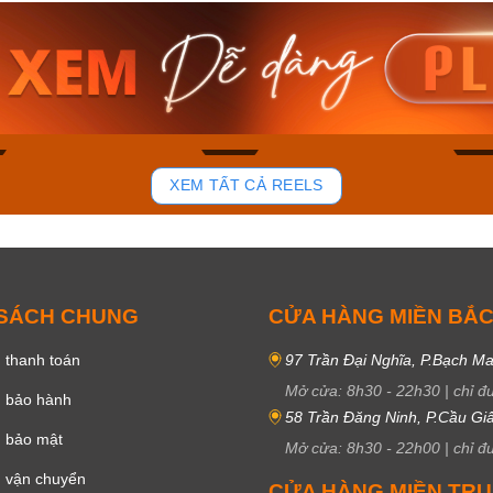
am MTS-
Casio Nam MTS-
Casio U
VDF
RS100L-1AVDF
230EL-
₫
4.276.000₫
2.117.0
50₫
3.634.600₫
1.799.
ay
Mua ngay
Mua 
81
37
XEM TẤT CẢ REELS
 SÁCH CHUNG
CỬA HÀNG MIỀN BẮ
 thanh toán
97 Trần Đại Nghĩa, P.Bạch Ma
Mở cửa:
8h30
-
22h30
|
chỉ đ
h bảo hành
58 Trần Đăng Ninh, P.Cầu Giấ
h bảo mật
Mở cửa:
8h30
-
22h00
|
chỉ đ
 vận chuyển
CỬA HÀNG MIỀN TR