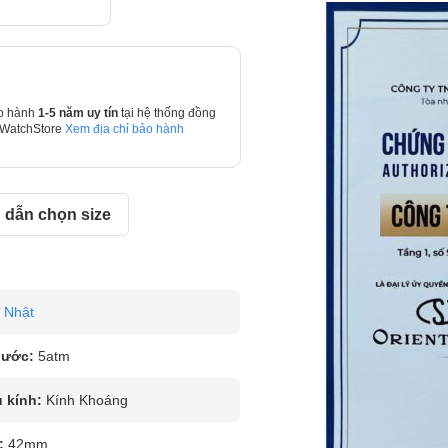
o hành
1-5 năm uy tín
tại hệ thống đồng
 WatchStore
Xem địa chỉ bảo hành
dẫn chọn size
Nhật
nước:
5atm
u kính:
Kính Khoáng
:
42mm