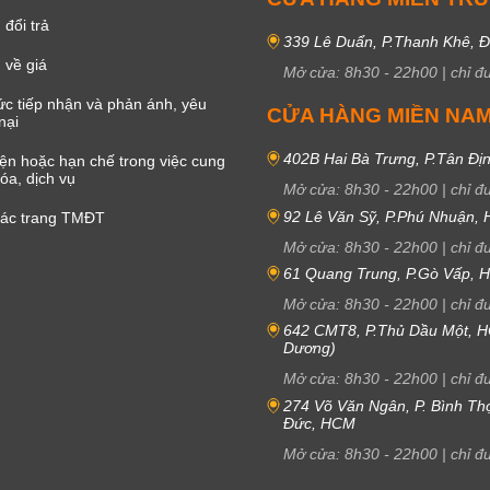
đổi trả
339 Lê Duẩn, P.Thanh Khê, 
 về giá
Mở cửa:
8h30
-
22h00
|
chỉ đ
c tiếp nhận và phản ánh, yêu
CỬA HÀNG MIỀN NA
nại
402B Hai Bà Trưng, P.Tân Đị
iện hoặc hạn chế trong việc cung
óa, dịch vụ
Mở cửa:
8h30
-
22h00
|
chỉ đ
92 Lê Văn Sỹ, P.Phú Nhuận,
các trang TMĐT
Mở cửa:
8h30
-
22h00
|
chỉ đ
61 Quang Trung, P.Gò Vấp,
Mở cửa:
8h30
-
22h00
|
chỉ đ
642 CMT8, P.Thủ Dầu Một, H
Dương)
Mở cửa:
8h30
-
22h00
|
chỉ đ
274 Võ Văn Ngân, P. Bình Th
Đức, HCM
Mở cửa:
8h30
-
22h00
|
chỉ đ