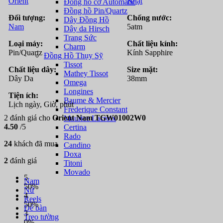
Orient
Nhật
Đồng hồ cơ Automatic
Đồng hồ Pin/Quartz
Đối tượng:
Chống nước:
Dây Đồng Hồ
Nam
5atm
Dây da Hirsch
Trang Sức
Loại máy:
Chất liệu kính:
Charm
Pin/Quartz
Kính Sapphire
Đồng Hồ Thụy Sỹ
Tissot
Chất liệu dây:
Size mặt:
Mathey Tissot
Dây Da
38mm
Omega
Longines
Tiện ích:
Baume & Mercier
Lịch ngày, Giờ, phút
Frederique Constant
2 đánh giá cho
Orient Nam TGW01002W0
Maurice Lacroix
4.50
/5
Certina
Rado
24
khách đã mua
Candino
Doxa
2
đánh giá
Titoni
Movado
5
Nam
50%
Nữ
4
Reels
50%
Để bàn
3
Treo tường
0%