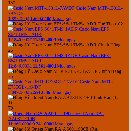
150
Casio Nam MTP-1381L-
7AVDF
1.893.000₫
1.609.050₫
Mua ngay
102
Casio Nam EFS-
S641TMS-1ADR
12.846.000₫
11.561.400₫
Mua ngay
26
Casio Nam EFS-
S641TMS-1ADR
12.846.000₫
11.561.400₫
Mua ngay
75
Casio Nam MTP-
E735GL-1AVDF
3.049.000₫
2.591.650₫
Mua ngay
70
Orient Nam RA-
AA0811E19B
11.460.000₫
9.741.000₫
Mua ngay