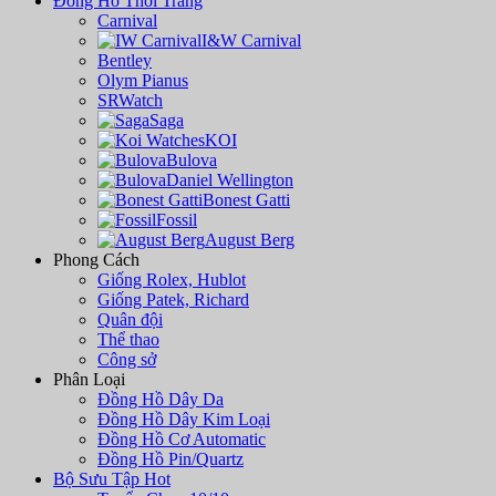
Đồng Hồ Thời Trang
Carnival
I&W Carnival
Bentley
Olym Pianus
SRWatch
Saga
KOI
Bulova
Daniel Wellington
Bonest Gatti
Fossil
August Berg
Phong Cách
Giống Rolex, Hublot
Giống Patek, Richard
Quân đội
Thể thao
Công sở
Phân Loại
Đồng Hồ Dây Da
Đồng Hồ Dây Kim Loại
Đồng Hồ Cơ Automatic
Đồng Hồ Pin/Quartz
Bộ Sưu Tập Hot