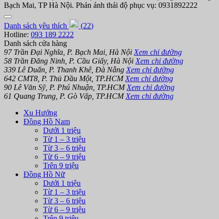
Bạch Mai, TP Hà Nội. Phản ánh thái độ phục vụ: 0931892222
Danh sách yêu thích
(
22
)
Hotline:
093 189 2222
Danh sách cửa hàng
97 Trần Đại Nghĩa, P. Bạch Mai, Hà Nội
Xem chỉ đường
58 Trần Đăng Ninh, P. Cầu Giấy, Hà Nội
Xem chỉ đường
339 Lê Duẩn, P. Thanh Khê, Đà Nẵng
Xem chỉ đường
642 CMT8, P. Thủ Dầu Một, TP.HCM
Xem chỉ đường
90 Lê Văn Sỹ, P. Phú Nhuận, TP.HCM
Xem chỉ đường
61 Quang Trung, P. Gò Vấp, TP.HCM
Xem chỉ đường
Xu Hướng
Đồng Hồ Nam
Dưới 1 triệu
Từ 1 – 3 triệu
Từ 3 – 6 triệu
Từ 6 – 9 triệu
Trên 9 triệu
Đồng Hồ Nữ
Dưới 1 triệu
Từ 1 – 3 triệu
Từ 3 – 6 triệu
Từ 6 – 9 triệu
Trên 9 triệu