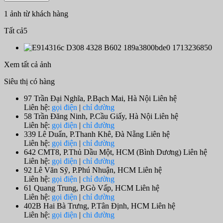
1 ảnh từ khách hàng
Tất cả
5
Xem tất cả ảnh
Siêu thị có hàng
97 Trần Đại Nghĩa, P.Bạch Mai, Hà Nội
Liên hệ
Liên hệ:
gọi điện
|
chỉ đường
58 Trần Đăng Ninh, P.Cầu Giấy, Hà Nội
Liên hệ
Liên hệ:
gọi điện
|
chỉ đường
339 Lê Duẩn, P.Thanh Khê, Đà Nẵng
Liên hệ
Liên hệ:
gọi điện
|
chỉ đường
642 CMT8, P.Thủ Dầu Một, HCM (Bình Dương)
Liên hệ
Liên hệ:
gọi điện
|
chỉ đường
92 Lê Văn Sỹ, P.Phú Nhuận, HCM
Liên hệ
Liên hệ:
gọi điện
|
chỉ đường
61 Quang Trung, P.Gò Vấp, HCM
Liên hệ
Liên hệ:
gọi điện
|
chỉ đường
402B Hai Bà Trưng, P.Tân Định, HCM
Liên hệ
Liên hệ:
gọi điện
|
chi đường