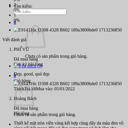
2
Tìm kiếm:
0%
1
0%
0
Viết đánh giá
PHI VŨ
Chưa có sản phẩm trong giỏ hàng.
Đã mua hàng
Cực kỳ hài lòng
(
0
)
Đẹp, good, quá đẹp
0
Giỏ hàng
Thích
Trả lời
Mua vào: 05/01/2022
Hoàng Bách
Đã mua hàng
Hài lòng
Chưa có sản phẩm trong giỏ hàng.
Thiết kế mặt tròn viền vàng kết hợp cùng dây da màu đen vô