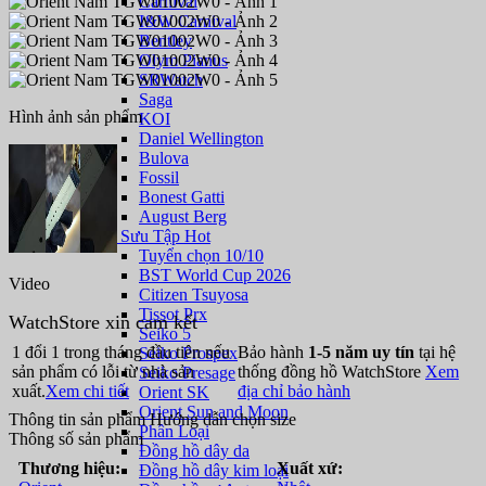
Carnival
I&W Carnival
Bentley
Olym Pianus
SRWatch
Saga
Hình ảnh sản phẩm
KOI
Daniel Wellington
Bulova
Fossil
Bonest Gatti
August Berg
Bộ Sưu Tập Hot
Tuyển chọn 10/10
BST World Cup 2026
Video
Citizen Tsuyosa
Tissot Prx
WatchStore xin cam kết
Seiko 5
1 đổi 1 trong tháng đầu tiên nếu
Bảo hành
1-5 năm uy tín
tại hệ
Seiko Prospex
sản phẩm có lỗi từ nhà sản
thống đồng hồ WatchStore
Xem
Seiko Presage
xuất.
Xem chi tiết
địa chỉ bảo hành
Orient SK
Orient Sun and Moon
Thông tin sản phẩm
Hướng dẫn chọn size
Phân Loại
Thông số sản phẩm
Đồng hồ dây da
Thương hiệu:
Xuất xứ:
Đồng hồ dây kim loại