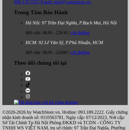
096 139 5555
Email: info@watchstore.vn
Trung Tâm Bảo Hành
Hà Nội: 97 Trần Đại Nghĩa, P.Bạch Mai, Hà Nội
Mở cửa:
8h30
-
22h30
|
chỉ đường
HCM: 92 Lê Văn Sỹ, P.Phú Nhuận, HCM
Mở cửa:
8h30
-
22h00
|
chỉ đường
Theo dõi chúng tôi tại
©2020-2026 by WatchStore.vn. Hotline: 093.189.2222. Giấy chứng
nhận kinh doanh số: 0110563781, Ngày cấp: 07/12/2023, Nơi cấp:
Sở Tài Chính Tp Hà Nội Phòng ĐKKD và TCDN - CÔNG TY
TNHH WS VIỆT NAM, trụ sở chính: 97 Trần Đại Nghĩa, Phường