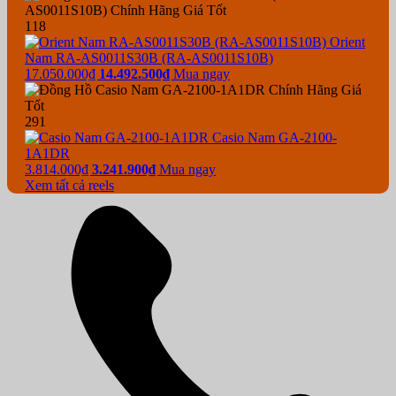
118
Orient
Nam RA-AS0011S30B (RA-AS0011S10B)
17.050.000₫
14.492.500₫
Mua ngay
291
Casio Nam GA-2100-
1A1DR
3.814.000₫
3.241.900₫
Mua ngay
Xem tất cả reels