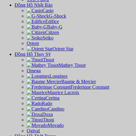
Đồng Hồ Nhật Bản
Casio
G-Shock
Edifice
Baby-G
Citizen
Seiko
Orient
Orient Star
Đồng Hồ Thụy Sỹ
Tissot
Mathey Tissot
Omega
Longines
Baume & Mercier
Frederique Constant
Maurice Lacroix
Certina
Rado
Candino
Doxa
Titoni
Movado
Ogival