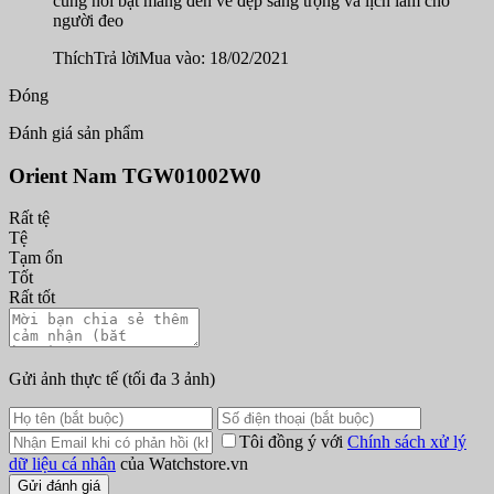
cùng nổi bật mang đến vẻ đẹp sang trọng và lịch lãm cho
người đeo
Thích
Trả lời
Mua vào: 18/02/2021
Đóng
Đánh giá sản phẩm
Orient Nam TGW01002W0
Rất tệ
Tệ
Tạm ổn
Tốt
Rất tốt
Gửi ảnh thực tế
(tối đa 3 ảnh)
Tôi đồng ý với
Chính sách xử lý
dữ liệu cá nhân
của Watchstore.vn
Gửi đánh giá