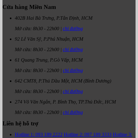
Cửa hàng Miền Nam
402B Hai Bà Trưng, P.Tân Định, HCM
Mở cửa:
8h30
-
22h00
|
chỉ đường
92 Lê Văn Sỹ, P.Phú Nhuận, HCM
Mở cửa:
8h30
-
22h00
|
chỉ đường
61 Quang Trung, P.Gò Vấp, HCM
Mở cửa:
8h30
-
22h00
|
chỉ đường
642 CMT8, P.Thủ Dầu Một, HCM (Bình Dương)
Mở cửa:
8h30
-
22h00
|
chỉ đường
274 Võ Văn Ngân, P. Bình Thọ, TP.Thủ Đức, HCM
Mở cửa:
8h30
-
22h00
|
chỉ đường
Liên hệ hỗ trợ
Hotline 1: 093 189 2222
Hotline 2: 097 189 3333
Hotline 3: