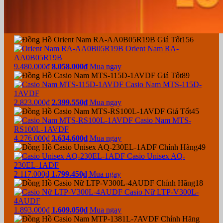
156
Orient Nam RA-
AA0B05R19B
9.480.000₫
8.058.000₫
Mua ngay
89
Casio Nam MTS-115D-
1AVDF
2.823.000₫
2.399.550₫
Mua ngay
45
Casio Nam MTS-
RS100L-1AVDF
4.276.000₫
3.634.600₫
Mua ngay
49
Casio Unisex AQ-
230EL-1ADF
2.117.000₫
1.799.450₫
Mua ngay
18
Casio Nữ LTP-V300L-
4AUDF
1.893.000₫
1.609.050₫
Mua ngay