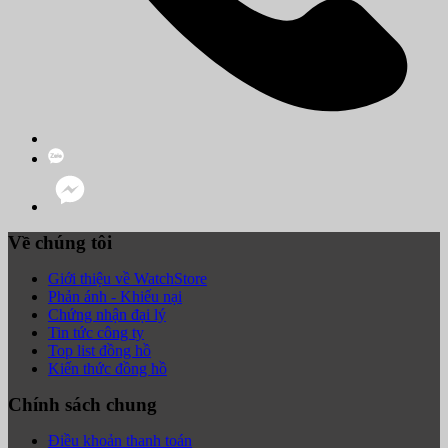
Về chúng tôi
Giới thiệu về WatchStore
Phản ánh - Khiếu nại
Chứng nhận đại lý
Tin tức công ty
Top list đồng hồ
Kiến thức đồng hồ
Chính sách chung
Điều khoản thanh toán