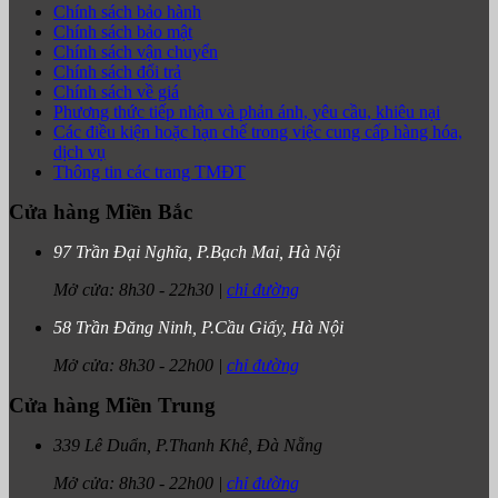
Chính sách bảo hành
Chính sách bảo mật
Chính sách vận chuyển
Chính sách đổi trả
Chính sách về giá
Phương thức tiếp nhận và phản ánh, yêu cầu, khiêu nại
Các điều kiện hoặc hạn chế trong việc cung cấp hàng hóa,
dịch vụ
Thông tin các trang TMĐT
Cửa hàng Miền Bắc
97 Trần Đại Nghĩa, P.Bạch Mai, Hà Nội
Mở cửa:
8h30
-
22h30
|
chỉ đường
58 Trần Đăng Ninh, P.Cầu Giấy, Hà Nội
Mở cửa:
8h30
-
22h00
|
chỉ đường
Cửa hàng Miền Trung
339 Lê Duẩn, P.Thanh Khê, Đà Nẵng
Mở cửa:
8h30
-
22h00
|
chỉ đường