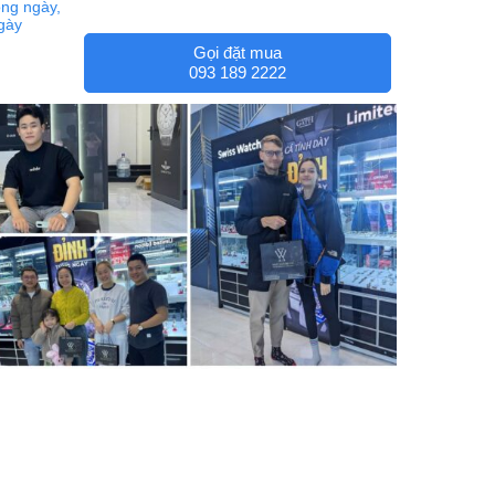
ng ngày,
ngày
Gọi đặt mua
093 189 2222