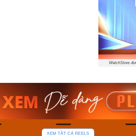
WatchStore đượ
am MTS-
Casio Nam MTS-
Casio U
VDF
RS100L-1AVDF
230EL-
₫
4.276.000₫
2.117.0
50₫
3.634.600₫
1.799.
ay
Mua ngay
Mua 
104
52
XEM TẤT CẢ REELS