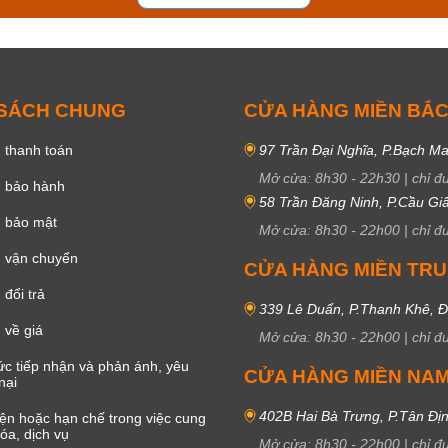
 SÁCH CHUNG
CỬA HÀNG MIỀN BẮ
 thanh toán
97 Trần Đại Nghĩa, P.Bạch Ma
Mở cửa:
8h30
-
22h30
|
chỉ đ
h bảo hành
58 Trần Đăng Ninh, P.Cầu Giấ
h bảo mật
Mở cửa:
8h30
-
22h00
|
chỉ đ
 vận chuyển
CỬA HÀNG MIỀN TR
đổi trả
339 Lê Duẩn, P.Thanh Khê, 
 về giá
Mở cửa:
8h30
-
22h00
|
chỉ đ
c tiếp nhận và phản ánh, yêu
CỬA HÀNG MIỀN NA
nại
402B Hai Bà Trưng, P.Tân Đị
iện hoặc hạn chế trong việc cung
óa, dịch vụ
Mở cửa:
8h30
-
22h00
|
chỉ đ