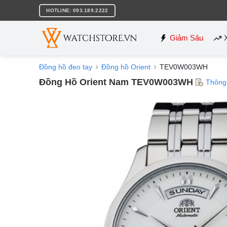
Bỏ
HOTLINE: 093.189.2222
qua
nội
dung
Giảm Sâu
Đồng hồ đeo tay
Đồng hồ Orient
TEV0W003WH
Đồng Hồ Orient Nam TEV0W003WH
Thông