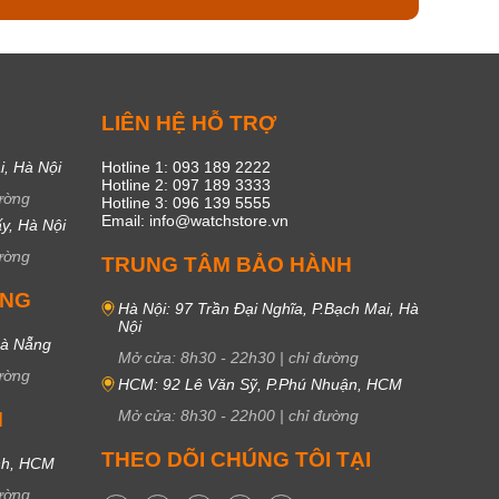
C
LIÊN HỆ HỖ TRỢ
i, Hà Nội
Hotline 1: 093 189 2222
Hotline 2: 097 189 3333
ường
Hotline 3: 096 139 5555
Email: info@watchstore.vn
y, Hà Nội
ường
TRUNG TÂM BẢO HÀNH
UNG
Hà Nội: 97 Trần Đại Nghĩa, P.Bạch Mai, Hà
Nội
Đà Nẵng
Mở cửa:
8h30
-
22h30
|
chỉ đường
ường
HCM: 92 Lê Văn Sỹ, P.Phú Nhuận, HCM
Mở cửa:
8h30
-
22h00
|
chỉ đường
M
THEO DÕI CHÚNG TÔI TẠI
nh, HCM
ường