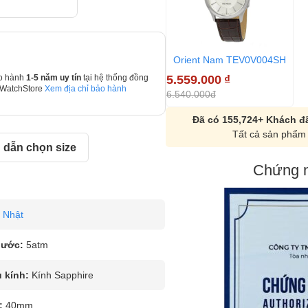
Orient Nam TEV0V004SH
5.559.000
₫
o hành
1-5 năm uy tín
tại hệ thống đồng
 WatchStore
Xem địa chỉ bảo hành
6.540.000đ
Đã có 155,724+ Khách đã
Tất cả sản phẩm 
dẫn chọn size
Chứng n
Nhật
nước:
5atm
u kính:
Kính Sapphire
:
40mm