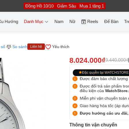
Đồng Hồ 10/10
Giảm Sâu
Mua 1 tặng 1
Xu Hướng
Danh Mục
Nam
Nữ
Reels
Để Bàn
Tr
 số
So sánh
Yêu thích
Liên hệ
8.024.000₫
9.440.000₫
Đặc quyền tại WATCHSTORE
Được đảm bảo chất lượng
Được đổi trả sản phẩm tro
điều kiện của
WatchStore
Miễn phí vận chuyển toàn q
Giao hàng hỏa tốc (áp dụng
Được hưởng các ưu đãi,
Thông tin vận chuyển