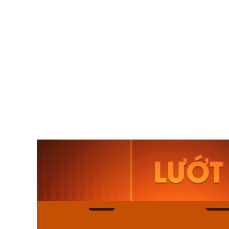
Orient Nam RA-
Casio N
AA0B05R19B
115D-1A
9.480.000₫
2.823.000
8.058.000₫
2.399.5
Mua ngay
Mua ng
188