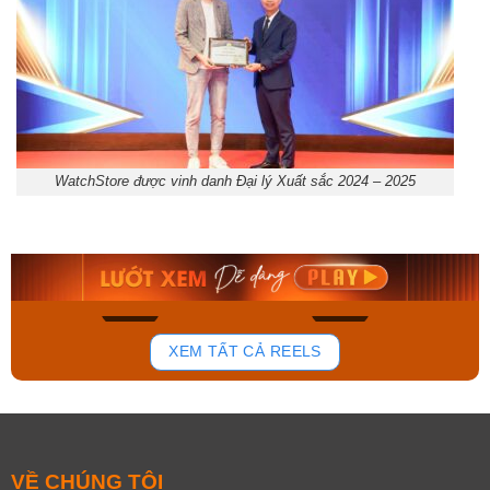
WatchStore được vinh danh Đại lý Xuất sắc 2024 – 2025
Orient Nam RA-
Casio Nam MTS-
AA0B05R19B
115D-1AVDF
9.480.000₫
2.823.000₫
8.058.000₫
2.399.550₫
Mua ngay
Mua ngay
139
82
XEM TẤT CẢ REELS
VỀ CHÚNG TÔI