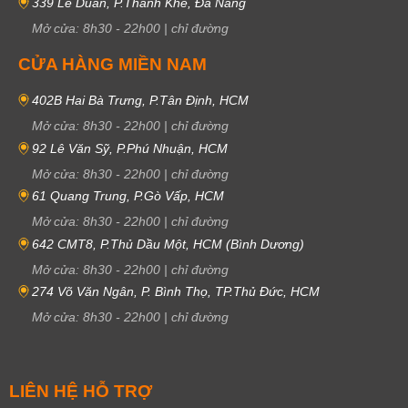
339 Lê Duẩn, P.Thanh Khê, Đà Nẵng
Mở cửa:
8h30
-
22h00
|
chỉ đường
CỬA HÀNG MIỀN NAM
402B Hai Bà Trưng, P.Tân Định, HCM
Mở cửa:
8h30
-
22h00
|
chỉ đường
92 Lê Văn Sỹ, P.Phú Nhuận, HCM
Mở cửa:
8h30
-
22h00
|
chỉ đường
61 Quang Trung, P.Gò Vấp, HCM
Mở cửa:
8h30
-
22h00
|
chỉ đường
642 CMT8, P.Thủ Dầu Một, HCM (Bình Dương)
Mở cửa:
8h30
-
22h00
|
chỉ đường
274 Võ Văn Ngân, P. Bình Thọ, TP.Thủ Đức, HCM
Mở cửa:
8h30
-
22h00
|
chỉ đường
LIÊN HỆ HỖ TRỢ