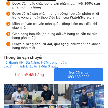
Được đảm bảo chất lượng sản phẩm,
cam kết 100% sản
phẩm chính hãng
Được đổi trả sản phẩm trong trường hợp sản phẩm bị lỗi
trong vòng 3 ngày theo điều kiện của
WatchStore.vn
Miễn phí vận chuyển toàn quốc, đồng kiểm trực tiếp khi
giao nhận.
Giao hàng hỏa tốc (áp dụng đối với hàng có sẵn tại cửa
hàng gần nhất)
Được hưởng các ưu đãi, quà tặng
, chương trình khách
hàng thân thiết.
Thông tin vận chuyển
nội thành HN, Đà Nẵng, HCM trong ngày,
các tỉnh thành khác từ 1 đến 3 ngày
Gọi đặt mua
Liên hệ đặt hàng
093 189 2222