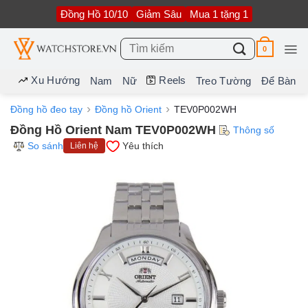
Bỏ
Đồng Hồ 10/10
Giảm Sâu
Mua 1 tặng 1
qua
nội
dung
Tìm
0
kiếm:
Xu Hướng
Reels
Nam
Nữ
Treo Tường
Để Bàn
Đồng hồ đeo tay
Đồng hồ Orient
TEV0P002WH
Đồng Hồ Orient Nam TEV0P002WH
Thông số
So sánh
Yêu thích
Liên hệ