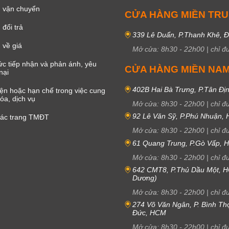
 vận chuyển
CỬA HÀNG MIỀN TR
đổi trả
339 Lê Duẩn, P.Thanh Khê, 
 về giá
Mở cửa:
8h30
-
22h00
|
chỉ đ
c tiếp nhận và phản ánh, yêu
CỬA HÀNG MIỀN NA
nại
402B Hai Bà Trưng, P.Tân Đị
iện hoặc hạn chế trong việc cung
óa, dịch vụ
Mở cửa:
8h30
-
22h00
|
chỉ đ
92 Lê Văn Sỹ, P.Phú Nhuận,
các trang TMĐT
Mở cửa:
8h30
-
22h00
|
chỉ đ
61 Quang Trung, P.Gò Vấp,
Mở cửa:
8h30
-
22h00
|
chỉ đ
642 CMT8, P.Thủ Dầu Một, H
Dương)
Mở cửa:
8h30
-
22h00
|
chỉ đ
274 Võ Văn Ngân, P. Bình Th
Đức, HCM
Mở cửa:
8h30
-
22h00
|
chỉ đ