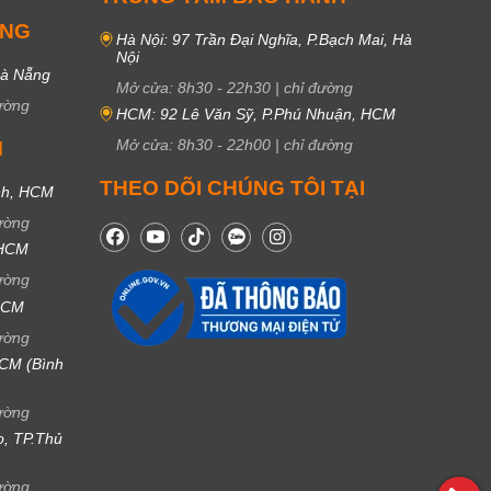
UNG
Hà Nội: 97 Trần Đại Nghĩa, P.Bạch Mai, Hà
Nội
Đà Nẵng
Mở cửa:
8h30
-
22h30
|
chỉ đường
ường
HCM: 92 Lê Văn Sỹ, P.Phú Nhuận, HCM
Mở cửa:
8h30
-
22h00
|
chỉ đường
M
THEO DÕI CHÚNG TÔI TẠI
nh, HCM
ường
 HCM
ường
 HCM
ường
CM (Bình
ường
ọ, TP.Thủ
ường