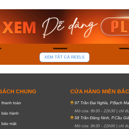
am MTS-
Casio Nam MTS-
Casio U
VDF
RS100L-1AVDF
230EL-
₫
4.276.000₫
2.117.0
50₫
3.634.600₫
1.799.
ay
Mua ngay
Mua 
102
51
XEM TẤT CẢ REELS
 SÁCH CHUNG
CỬA HÀNG MIỀN BẮ
 thanh toán
97 Trần Đại Nghĩa, P.Bạch Ma
Mở cửa:
8h30
-
22h30
|
chỉ đ
h bảo hành
58 Trần Đăng Ninh, P.Cầu Giấ
h bảo mật
Mở cửa:
8h30
-
22h00
|
chỉ đ