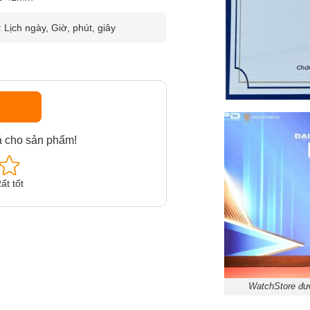
:
Lịch ngày, Giờ, phút, giây
á cho sản phẩm!
ất tốt
WatchStore đượ