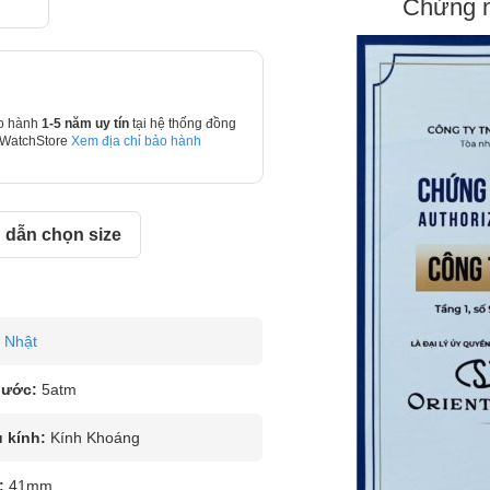
Chứng n
o hành
1-5 năm uy tín
tại hệ thống đồng
 WatchStore
Xem địa chỉ bảo hành
dẫn chọn size
Nhật
nước:
5atm
u kính:
Kính Khoáng
:
41mm