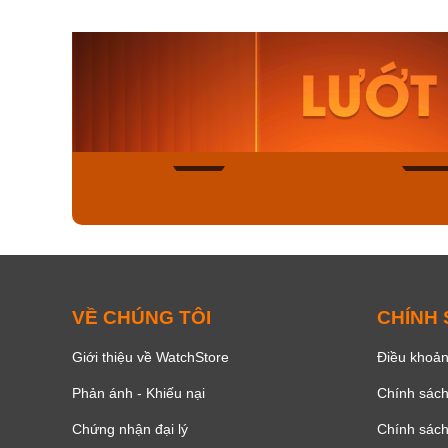
Orient Nam RA-
Casio N
AA0B05R19B
115D-1A
9.480.000₫
2.823.000
8.058.000₫
2.399.5
Mua ngay
Mua ng
178
VỀ CHÚNG TÔI
CHÍNH
Giới thiệu về WatchStore
Điều khoản
Phản ánh - Khiếu nại
Chính sác
Chứng nhận đại lý
Chính sác