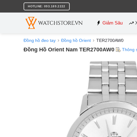
Bỏ
HOTLINE: 093.189.2222
qua
nội
dung
Giảm Sâu
Đồng hồ đeo tay
Đồng hồ Orient
TER2700AW0
Đồng Hồ Orient Nam TER2700AW0
Thông 