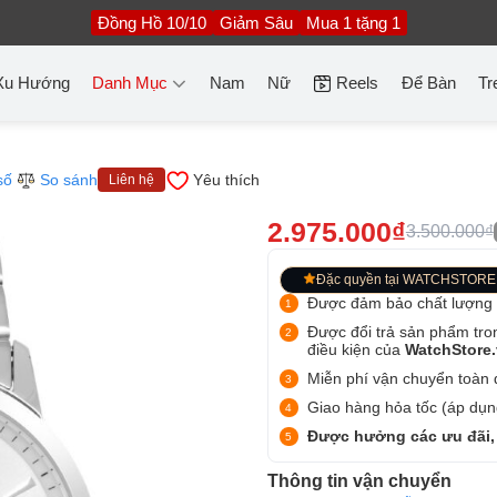
Đồng Hồ 10/10
Giảm Sâu
Mua 1 tặng 1
Xu Hướng
Danh Mục
Nam
Nữ
Reels
Để Bàn
Tr
số
So sánh
Yêu thích
Liên hệ
2.975.000₫
3.500.000₫
Đặc quyền tại WATCHSTORE
Được đảm bảo chất lượng
Được đổi trả sản phẩm tro
điều kiện của
WatchStore
Miễn phí vận chuyển toàn q
Giao hàng hỏa tốc (áp dụng
Được hưởng các ưu đãi,
Thông tin vận chuyển