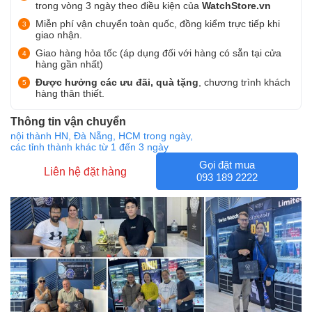
trong vòng 3 ngày theo điều kiện của
WatchStore.vn
Miễn phí vận chuyển toàn quốc, đồng kiểm trực tiếp khi
giao nhận.
Giao hàng hỏa tốc (áp dụng đối với hàng có sẵn tại cửa
hàng gần nhất)
Được hưởng các ưu đãi, quà tặng
, chương trình khách
hàng thân thiết.
Thông tin vận chuyển
nội thành HN, Đà Nẵng, HCM trong ngày,
các tỉnh thành khác từ 1 đến 3 ngày
Gọi đặt mua
Liên hệ đặt hàng
093 189 2222