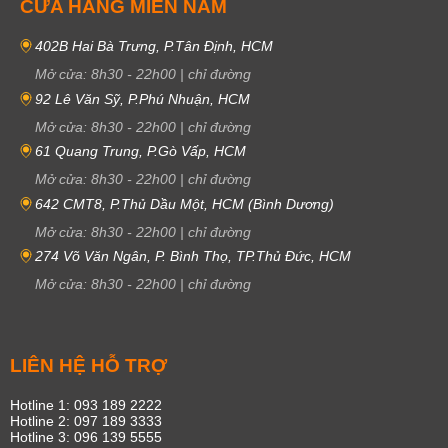
CỬA HÀNG MIỀN NAM
402B Hai Bà Trưng, P.Tân Định, HCM
Mở cửa:
8h30
-
22h00
|
chỉ đường
92 Lê Văn Sỹ, P.Phú Nhuận, HCM
Mở cửa:
8h30
-
22h00
|
chỉ đường
61 Quang Trung, P.Gò Vấp, HCM
Mở cửa:
8h30
-
22h00
|
chỉ đường
642 CMT8, P.Thủ Dầu Một, HCM (Bình Dương)
Mở cửa:
8h30
-
22h00
|
chỉ đường
274 Võ Văn Ngân, P. Bình Thọ, TP.Thủ Đức, HCM
Mở cửa:
8h30
-
22h00
|
chỉ đường
LIÊN HỆ HỖ TRỢ
Hotline 1: 093 189 2222
Hotline 2: 097 189 3333
Hotline 3: 096 139 5555