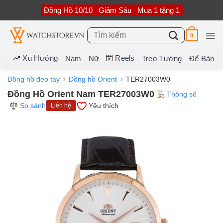
Bỏ
Đồng Hồ 10/10
Giảm Sâu
Mua 1 tặng 1
qua
nội
dung
Tìm
0
kiếm:
Xu Hướng
Reels
Nam
Nữ
Treo Tường
Để Bàn
Đồng hồ đeo tay
Đồng hồ Orient
TER27003W0
Đồng Hồ Orient Nam TER27003W0
Thông số
So sánh
Yêu thích
Liên hệ