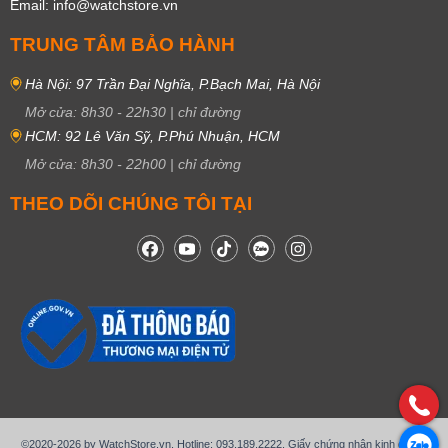
Email: info@watchstore.vn
TRUNG TÂM BẢO HÀNH
Hà Nội: 97 Trần Đại Nghĩa, P.Bạch Mai, Hà Nội
Mở cửa:
8h30
-
22h30
|
chỉ đường
HCM: 92 Lê Văn Sỹ, P.Phú Nhuận, HCM
Mở cửa:
8h30
-
22h00
|
chỉ đường
THEO DÕI CHÚNG TÔI TẠI
©2020-2026 by WatchStore.vn. Hotline: 093.189.2222. Giấy chứng nhận kinh doanh