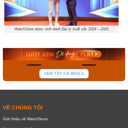
WatchStore được vinh danh Đại lý Xuất sắc 2024 – 2025
Orient Nam RA-
Casio Nam MTS-
AA0B05R19B
115D-1AVDF
9.480.000₫
2.823.000₫
8.058.000₫
2.399.550₫
Mua ngay
Mua ngay
136
81
XEM TẤT CẢ REELS
VỀ CHÚNG TÔI
Giới thiệu về WatchStore