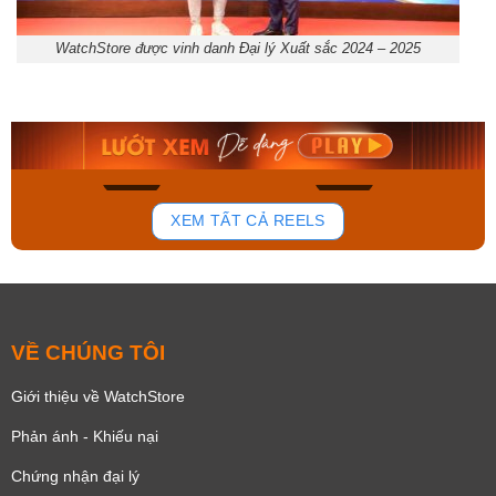
WatchStore được vinh danh Đại lý Xuất sắc 2024 – 2025
Orient Nam RA-
Casio Nam MTS-
AA0B05R19B
115D-1AVDF
9.480.000₫
2.823.000₫
8.058.000₫
2.399.550₫
Mua ngay
Mua ngay
175
100
XEM TẤT CẢ REELS
VỀ CHÚNG TÔI
Giới thiệu về WatchStore
Phản ánh - Khiếu nại
Chứng nhận đại lý