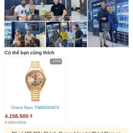
Có thể bạn cũng thích
-15%
Orient Nam TAB00004C9
4.156.500
₫
4.890.000đ