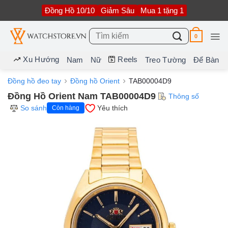
Bỏ
Đồng Hồ 10/10
Giảm Sâu
Mua 1 tặng 1
qua
nội
dung
Tìm
0
kiếm:
Xu Hướng
Reels
Nam
Nữ
Treo Tường
Để Bàn
Đồng hồ đeo tay
Đồng hồ Orient
TAB00004D9
Đồng Hồ Orient Nam TAB00004D9
Thông số
So sánh
Yêu thích
Còn hàng