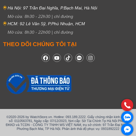
Hà Nội: 97 Trần Đại Nghĩa, P.Bạch Mai, Hà Nội
Mở cửa:
8h30
-
22h30
|
chỉ đường
HCM: 92 Lê Văn Sỹ, P.Phú Nhuận, HCM
Mở cửa:
8h30
-
22h00
|
chỉ đường
THEO DÕI CHÚNG TÔI TẠI
©2020-2026 by WatchStore.vn. Hotline: 093.189.2222. Giấy chứng nhận kinh doanh
số: 0110563781, Ngày cấp: 07/12/2023, Nơi cấp: Sở Tài Chính Tp Hà Nội Phòng
ĐKKD và TCDN - CÔNG TY TNHH WS VIỆT NAM, trụ sở chính: 97 Trần Đại Nghĩa,
Phường Bạch Mai, TP Hà Nội. Phản ánh thái độ phục vụ: 0931892222