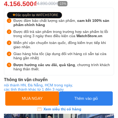
4.156.500₫
4.890.000₫
-15%
Đặc quyền tại WATCHSTORE
Được đảm bảo chất lượng sản phẩm,
cam kết 100% sản
phẩm chính hãng
Được đổi trả sản phẩm trong trường hợp sản phẩm bị lỗi
trong vòng 3 ngày theo điều kiện của
WatchStore.vn
Miễn phí vận chuyển toàn quốc, đồng kiểm trực tiếp khi
giao nhận.
Giao hàng hỏa tốc (áp dụng đối với hàng có sẵn tại cửa
hàng gần nhất)
Được hưởng các ưu đãi, quà tặng
, chương trình khách
hàng thân thiết.
Thông tin vận chuyển
nội thành HN, Đà Nẵng, HCM trong ngày,
các tỉnh thành khác từ 1 đến 3 ngày
MUA NGAY
Thêm vào giỏ
Xem siêu thị có hàng