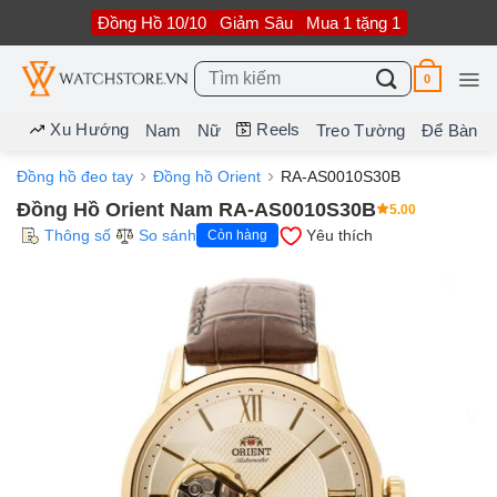
Bỏ
Đồng Hồ 10/10
Giảm Sâu
Mua 1 tặng 1
qua
nội
dung
Tìm
0
kiếm:
Xu Hướng
Reels
Nam
Nữ
Treo Tường
Để Bàn
Đồng hồ đeo tay
Đồng hồ Orient
RA-AS0010S30B
Đồng Hồ Orient Nam RA-AS0010S30B
5.00
Thông số
So sánh
Yêu thích
Còn hàng