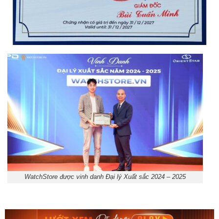
WatchStore được vinh danh Đại lý Xuất sắc 2024 – 2025
Orient Nam RA-
Casio Nam MTS-
AA0B05R19B
115D-1AVDF
9.480.000₫
2.823.000₫
8.058.000₫
2.399.550₫
Mua ngay
Mua ngay