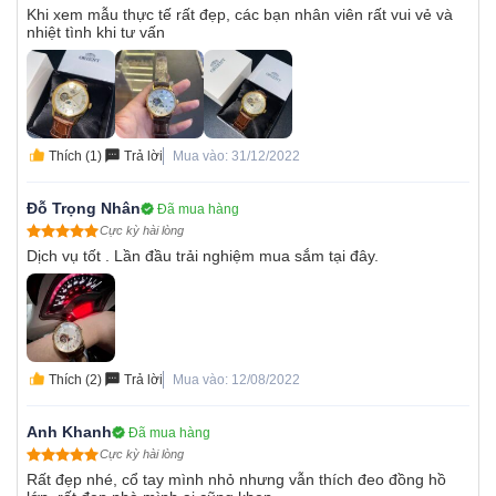
Khi xem mẫu thực tế rất đẹp, các bạn nhân viên rất vui vẻ và
nhiệt tình khi tư vấn
Thích (1)
Trả lời
Mua vào: 31/12/2022
Đỗ Trọng Nhân
Đã mua hàng
Cực kỳ hài lòng
Dịch vụ tốt . Lần đầu trải nghiệm mua sắm tại đây.
Thích (2)
Trả lời
Mua vào: 12/08/2022
Anh Khanh
Đã mua hàng
Cực kỳ hài lòng
Rất đẹp nhé, cổ tay mình nhỏ nhưng vẫn thích đeo đồng hồ