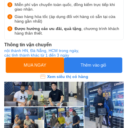
Miễn phí vận chuyển toàn quốc, đồng kiểm trực tiếp khi
giao nhận.
Giao hàng hỏa tốc (áp dụng đối với hàng có sẵn tại cửa
hàng gần nhất)
Được hưởng các ưu đãi, quà tặng
, chương trình khách
hàng thân thiết.
Thông tin vận chuyển
nội thành HN, Đà Nẵng, HCM trong ngày,
các tỉnh thành khác từ 1 đến 3 ngày
MUA NGAY
Thêm vào giỏ
Xem siêu thị có hàng