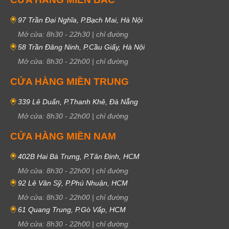
97 Trần Đại Nghĩa, P.Bạch Mai, Hà Nội
Mở cửa:
8h30
-
22h30
|
chỉ đường
58 Trần Đăng Ninh, P.Cầu Giấy, Hà Nội
Mở cửa:
8h30
-
22h00
|
chỉ đường
CỬA HÀNG MIỀN TRUNG
339 Lê Duẩn, P.Thanh Khê, Đà Nẵng
Mở cửa:
8h30
-
22h00
|
chỉ đường
CỬA HÀNG MIỀN NAM
402B Hai Bà Trưng, P.Tân Định, HCM
Mở cửa:
8h30
-
22h00
|
chỉ đường
92 Lê Văn Sỹ, P.Phú Nhuận, HCM
Mở cửa:
8h30
-
22h00
|
chỉ đường
61 Quang Trung, P.Gò Vấp, HCM
Mở cửa:
8h30
-
22h00
|
chỉ đường