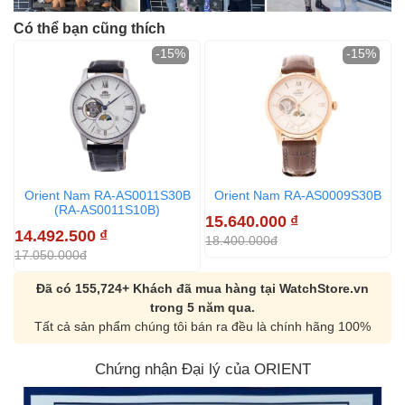
Có thể bạn cũng thích
-15%
-15%
Orient Nam RA-AS0011S30B
Orient Nam RA-AS0009S30B
(RA-AS0011S10B)
15.640.000
₫
14.492.500
₫
18.400.000đ
17.050.000đ
Đã có 155,724+ Khách đã mua hàng tại WatchStore.vn
trong 5 năm qua.
Tất cả sản phẩm chúng tôi bán ra đều là chính hãng 100%
Chứng nhận Đại lý của ORIENT