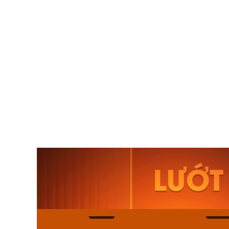
Orient Nam RA-
Casio N
AA0B05R19B
115D-1A
9.480.000₫
2.823.000
8.058.000₫
2.399.5
Mua ngay
Mua ng
150