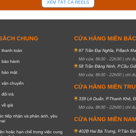
XEM TẤT CẢ REELS
 SÁCH CHUNG
CỬA HÀNG MIỀN BẮ
 thanh toán
97 Trần Đại Nghĩa, P.Bạch Ma
Mở cửa:
8h30
-
22h30
|
chỉ đ
h bảo hành
58 Trần Đăng Ninh, P.Cầu Giấ
h bảo mật
Mở cửa:
8h30
-
22h00
|
chỉ đ
 vận chuyển
CỬA HÀNG MIỀN TR
đổi trả
339 Lê Duẩn, P.Thanh Khê, 
 về giá
Mở cửa:
8h30
-
22h00
|
chỉ đ
c tiếp nhận và phản ánh, yêu
CỬA HÀNG MIỀN NA
nại
402B Hai Bà Trưng, P.Tân Đị
iện hoặc hạn chế trong việc cung