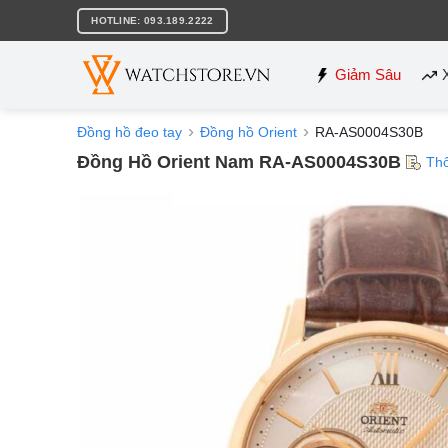
Bỏ
HOTLINE: 093.189.2222
qua
nội
dung
Giảm Sâu
Đồng hồ đeo tay
Đồng hồ Orient
RA-AS0004S30B
Đồng Hồ Orient Nam RA-AS0004S30B
Th