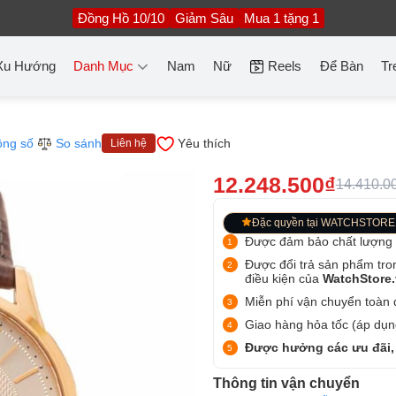
Đồng Hồ 10/10
Giảm Sâu
Mua 1 tặng 1
Xu Hướng
Danh Mục
Nam
Nữ
Reels
Để Bàn
Tr
ông số
So sánh
Yêu thích
Liên hệ
12.248.500₫
14.410.0
Đặc quyền tại WATCHSTORE
Được đảm bảo chất lượng
Được đổi trả sản phẩm tro
điều kiện của
WatchStore
Miễn phí vận chuyển toàn q
Giao hàng hỏa tốc (áp dụng
Được hưởng các ưu đãi,
Thông tin vận chuyển