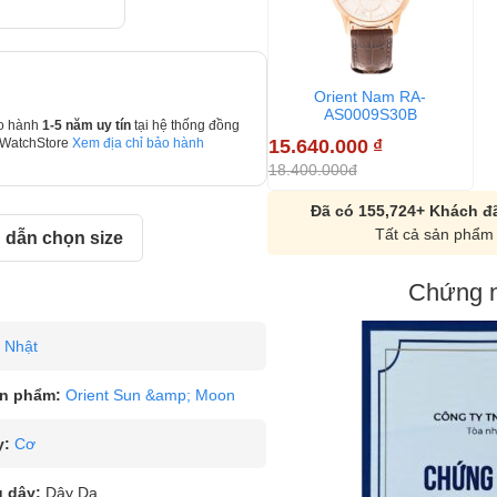
Orient Nam RA-
AS0009S30B
o hành
1-5 năm uy tín
tại hệ thống đồng
15.640.000
₫
 WatchStore
Xem địa chỉ bảo hành
18.400.000đ
Đã có 155,724+ Khách đã
Tất cả sản phẩm 
dẫn chọn size
Chứng n
Nhật
n phẩm:
Orient Sun &amp; Moon
y:
Cơ
u dây:
Dây Da