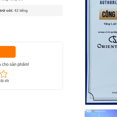
rữ cót:
42 tiếng
á cho sản phẩm!
ất tốt