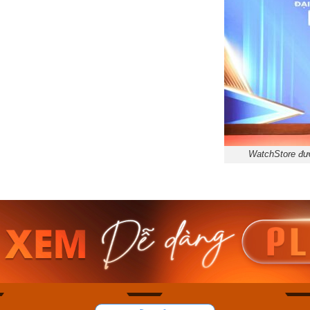
WatchStore đượ
am MTS-
Casio Nam MTS-
Casio U
VDF
RS100L-1AVDF
230EL-
₫
4.276.000₫
2.117.0
50₫
3.634.600₫
1.799.
ay
Mua ngay
Mua 
84
43