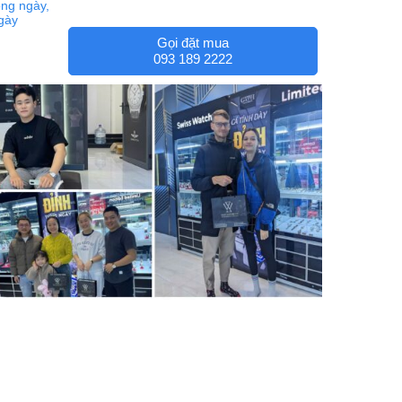
ng ngày,
ngày
Gọi đặt mua
093 189 2222