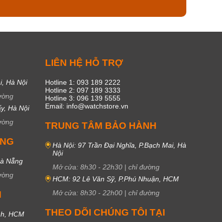
C
LIÊN HỆ HỖ TRỢ
i, Hà Nội
Hotline 1: 093 189 2222
Hotline 2: 097 189 3333
ường
Hotline 3: 096 139 5555
Email: info@watchstore.vn
y, Hà Nội
ường
TRUNG TÂM BẢO HÀNH
UNG
Hà Nội: 97 Trần Đại Nghĩa, P.Bạch Mai, Hà
Nội
Đà Nẵng
Mở cửa:
8h30
-
22h30
|
chỉ đường
ường
HCM: 92 Lê Văn Sỹ, P.Phú Nhuận, HCM
Mở cửa:
8h30
-
22h00
|
chỉ đường
M
THEO DÕI CHÚNG TÔI TẠI
nh, HCM