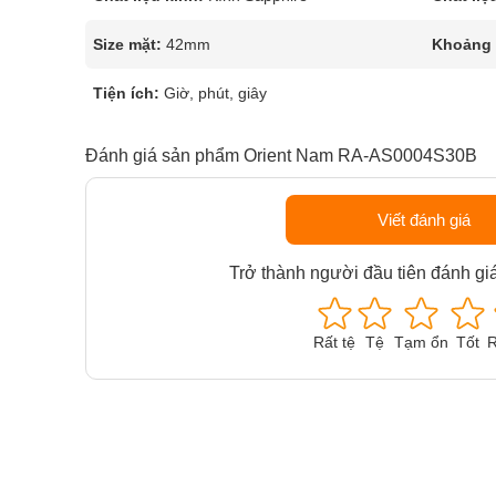
Size mặt:
42mm
Khoảng t
Tiện ích:
Giờ, phút, giây
Đánh giá sản phẩm Orient Nam RA-AS0004S30B
Viết đánh giá
Trở thành người đầu tiên đánh gi
Rất tệ
Tệ
Tạm ổn
Tốt
R