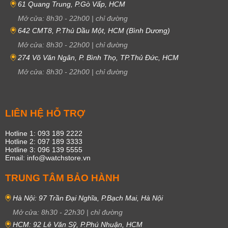
61 Quang Trung, P.Gò Vấp, HCM
Mở cửa:
8h30
-
22h00
|
chỉ đường
642 CMT8, P.Thủ Dầu Một, HCM (Bình Dương)
Mở cửa:
8h30
-
22h00
|
chỉ đường
274 Võ Văn Ngân, P. Bình Thọ, TP.Thủ Đức, HCM
Mở cửa:
8h30
-
22h00
|
chỉ đường
LIÊN HỆ HỖ TRỢ
Hotline 1: 093 189 2222
Hotline 2: 097 189 3333
Hotline 3: 096 139 5555
Email: info@watchstore.vn
TRUNG TÂM BẢO HÀNH
Hà Nội: 97 Trần Đại Nghĩa, P.Bạch Mai, Hà Nội
Mở cửa:
8h30
-
22h30
|
chỉ đường
HCM: 92 Lê Văn Sỹ, P.Phú Nhuận, HCM