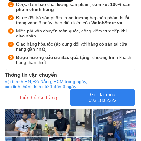
Được đảm bảo chất lượng sản phẩm,
cam kết 100% sản
phẩm chính hãng
Được đổi trả sản phẩm trong trường hợp sản phẩm bị lỗi
trong vòng 3 ngày theo điều kiện của
WatchStore.vn
Miễn phí vận chuyển toàn quốc, đồng kiểm trực tiếp khi
giao nhận.
Giao hàng hỏa tốc (áp dụng đối với hàng có sẵn tại cửa
hàng gần nhất)
Được hưởng các ưu đãi, quà tặng
, chương trình khách
hàng thân thiết.
Thông tin vận chuyển
nội thành HN, Đà Nẵng, HCM trong ngày,
các tỉnh thành khác từ 1 đến 3 ngày
Gọi đặt mua
Liên hệ đặt hàng
093 189 2222