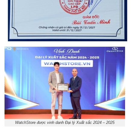
WatchStore được vinh danh Đại lý Xuất sắc 2024 – 2025
Orient Nam RA-
Casio Nam MTS-
AA0B05R19B
115D-1AVDF