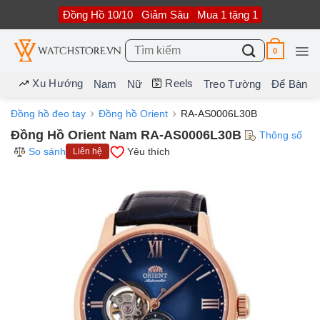
Bỏ
Đồng Hồ 10/10
Giảm Sâu
Mua 1 tặng 1
qua
nội
dung
Tìm
0
kiếm:
Xu Hướng
Reels
Nam
Nữ
Treo Tường
Để Bàn
Đồng hồ đeo tay
Đồng hồ Orient
RA-AS0006L30B
Đồng Hồ Orient Nam RA-AS0006L30B
Thông số
So sánh
Yêu thích
Liên hệ