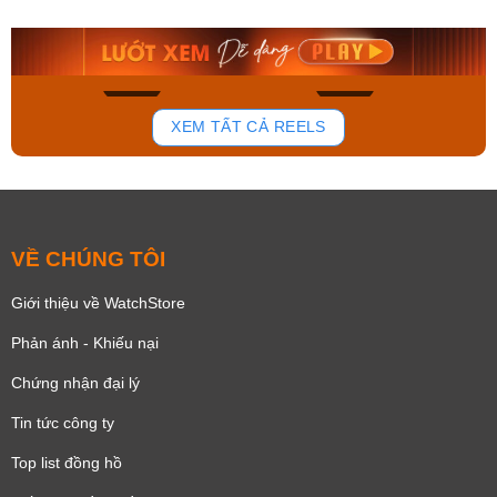
9.480.000₫
2.823.000₫
8.058.000₫
2.399.550₫
Mua ngay
Mua ngay
168
96
XEM TẤT CẢ REELS
VỀ CHÚNG TÔI
Giới thiệu về WatchStore
Phản ánh - Khiếu nại
Chứng nhận đại lý
Tin tức công ty
Top list đồng hồ