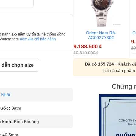
Orient Nam RA-
O
o hành
1-5 năm uy tín
tại hệ thống đồng
AG0027Y30C
 WatchStore
Xem địa chỉ bảo hành
9
9.188.500
₫
10
10.810.000đ
Đã có 155,724+ Khách đã
dẫn chọn size
Tất cả sản phẩm 
Chứng n
Nhật
nước:
3atm
u kính:
Kính Khoáng
:
40.5mm