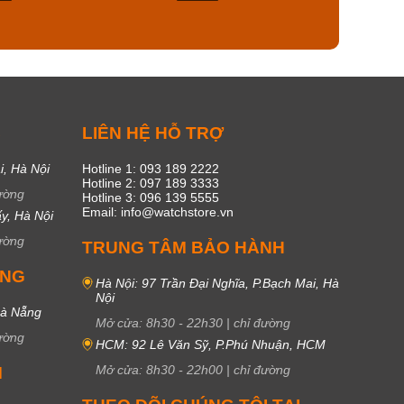
50
20
C
LIÊN HỆ HỖ TRỢ
i, Hà Nội
Hotline 1: 093 189 2222
Hotline 2: 097 189 3333
ường
Hotline 3: 096 139 5555
Email: info@watchstore.vn
y, Hà Nội
ường
TRUNG TÂM BẢO HÀNH
UNG
Hà Nội: 97 Trần Đại Nghĩa, P.Bạch Mai, Hà
Nội
Đà Nẵng
Mở cửa:
8h30
-
22h30
|
chỉ đường
ường
HCM: 92 Lê Văn Sỹ, P.Phú Nhuận, HCM
Mở cửa:
8h30
-
22h00
|
chỉ đường
M