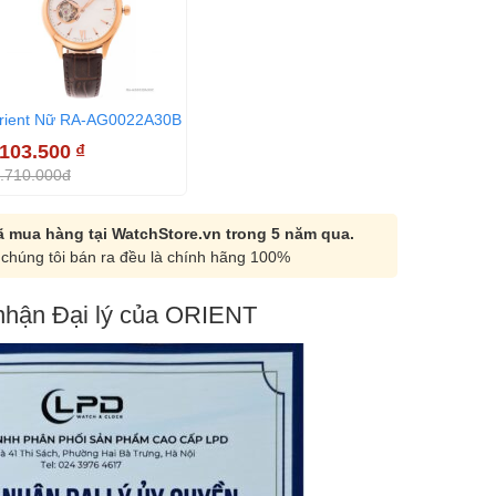
rient Nữ RA-AG0022A30B
.103.500
₫
.710.000đ
 mua hàng tại WatchStore.vn trong 5 năm qua.
chúng tôi bán ra đều là chính hãng 100%
hận Đại lý của ORIENT