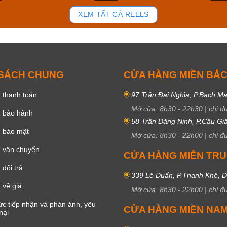
92
47
XEM TẤT CẢ REELS
 SÁCH CHUNG
CỬA HÀNG MIỀN BẮ
 thanh toán
97 Trần Đại Nghĩa, P.Bạch Ma
Mở cửa:
8h30
-
22h30
|
chỉ đ
h bảo hành
58 Trần Đăng Ninh, P.Cầu Giấ
h bảo mật
Mở cửa:
8h30
-
22h00
|
chỉ đ
 vận chuyển
CỬA HÀNG MIỀN TR
đổi trả
339 Lê Duẩn, P.Thanh Khê, 
 về giá
Mở cửa:
8h30
-
22h00
|
chỉ đ
c tiếp nhận và phản ánh, yêu
CỬA HÀNG MIỀN NA
nại