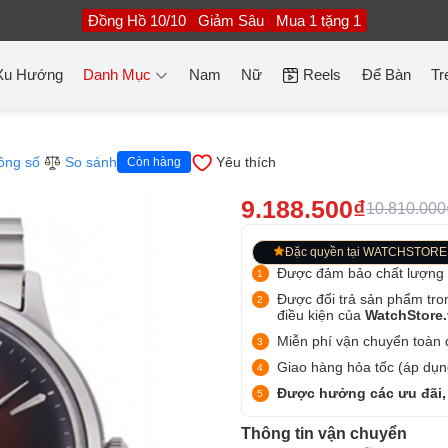
Đồng Hồ 10/10
Giảm Sâu
Mua 1 tặng 1
Xu Hướng
Danh Mục
Nam
Nữ
Reels
Để Bàn
Tr
ông số
So sánh
Yêu thích
Còn hàng
9.188.500₫
10.810.000
Đặc quyền tại WATCHSTORE
Được đảm bảo chất lượng
Được đổi trả sản phẩm tro
điều kiện của
WatchStore
Miễn phí vận chuyển toàn q
Giao hàng hỏa tốc (áp dụng
Được hưởng các ưu đãi,
Thông tin vận chuyển