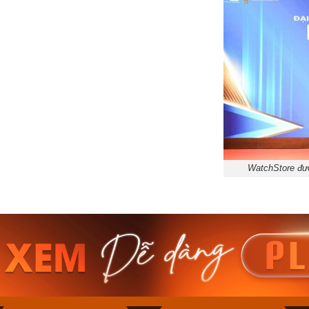
WatchStore đượ
am MTS-
Casio Nam MTS-
Casio U
VDF
RS100L-1AVDF
230EL-
₫
4.276.000₫
2.117.0
50₫
3.634.600₫
1.799.
ay
Mua ngay
Mua 