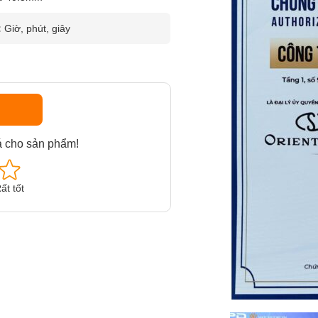
:
Giờ, phút, giây
á cho sản phẩm!
ất tốt