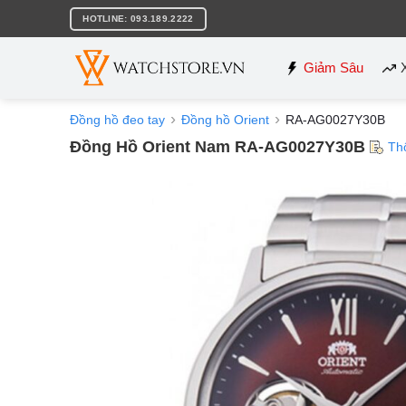
Bỏ
HOTLINE: 093.189.2222
qua
nội
dung
Giảm Sâu
Đồng hồ đeo tay
Đồng hồ Orient
RA-AG0027Y30B
Đồng Hồ Orient Nam RA-AG0027Y30B
Th