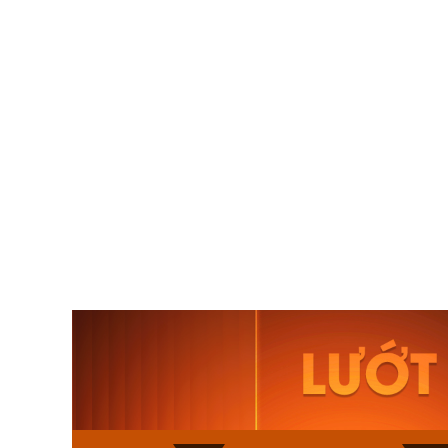
Orient Nam RA-
Casio N
AA0B05R19B
115D-1A
9.480.000₫
2.823.000
8.058.000₫
2.399.5
Mua ngay
Mua ng