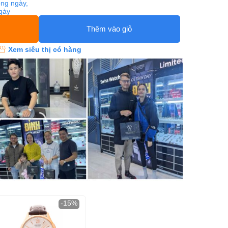
ng ngày,
ngày
Thêm vào giỏ
Xem siêu thị có hàng
-15%