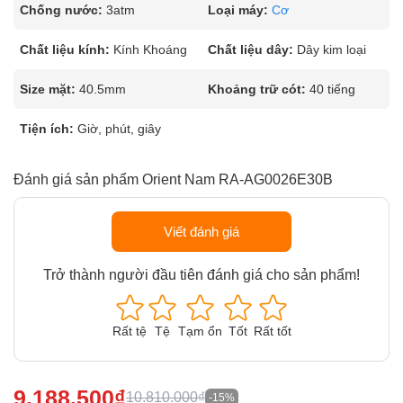
Chống nước:
3atm
Loại máy:
Cơ
Chất liệu kính:
Kính Khoáng
Chất liệu dây:
Dây kim loại
Size mặt:
40.5mm
Khoảng trữ cót:
40 tiếng
Tiện ích:
Giờ, phút, giây
Đánh giá sản phẩm Orient Nam RA-AG0026E30B
Viết đánh giá
Trở thành người đầu tiên đánh giá cho sản phẩm!
Rất tệ
Tệ
Tạm ổn
Tốt
Rất tốt
9.188.500₫
10.810.000₫
-15%