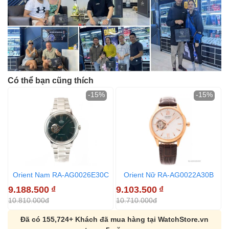
Có thể bạn cũng thích
-15%
-15%
Orient Nam RA-AG0026E30C
Orient Nữ RA-AG0022A30B
9.188.500
₫
9.103.500
₫
10.810.000đ
10.710.000đ
Đã có 155,724+ Khách đã mua hàng tại WatchStore.vn