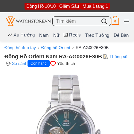
Bỏ
Đồng Hồ 10/10
Giảm Sâu
Mua 1 tặng 1
qua
nội
dung
Tìm
0
kiếm:
Xu Hướng
Reels
Nam
Nữ
Treo Tường
Để Bàn
Đồng hồ đeo tay
Đồng hồ Orient
RA-AG0026E30B
Đồng Hồ Orient Nam RA-AG0026E30B
Thông số
So sánh
Yêu thích
Còn hàng