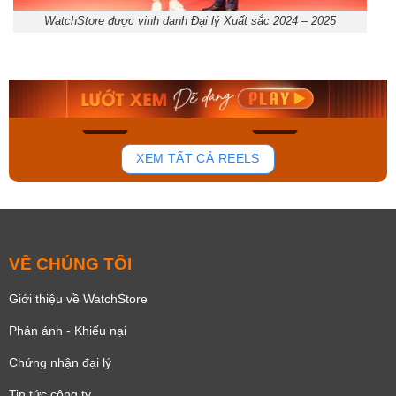
WatchStore được vinh danh Đại lý Xuất sắc 2024 – 2025
Orient Nam RA-
Casio Nam MTS-
AA0B05R19B
115D-1AVDF
9.480.000₫
2.823.000₫
8.058.000₫
2.399.550₫
Mua ngay
Mua ngay
168
96
XEM TẤT CẢ REELS
VỀ CHÚNG TÔI
Giới thiệu về WatchStore
Phản ánh - Khiếu nại
Chứng nhận đại lý
Tin tức công ty