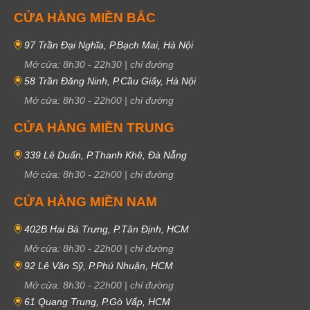
CỬA HÀNG MIỀN BẮC
97 Trần Đại Nghĩa, P.Bạch Mai, Hà Nội
Mở cửa:
8h30
-
22h30
|
chỉ đường
58 Trần Đăng Ninh, P.Cầu Giấy, Hà Nội
Mở cửa:
8h30
-
22h00
|
chỉ đường
CỬA HÀNG MIỀN TRUNG
339 Lê Duẩn, P.Thanh Khê, Đà Nẵng
Mở cửa:
8h30
-
22h00
|
chỉ đường
CỬA HÀNG MIỀN NAM
402B Hai Bà Trưng, P.Tân Định, HCM
Mở cửa:
8h30
-
22h00
|
chỉ đường
92 Lê Văn Sỹ, P.Phú Nhuận, HCM
Mở cửa:
8h30
-
22h00
|
chỉ đường
61 Quang Trung, P.Gò Vấp, HCM