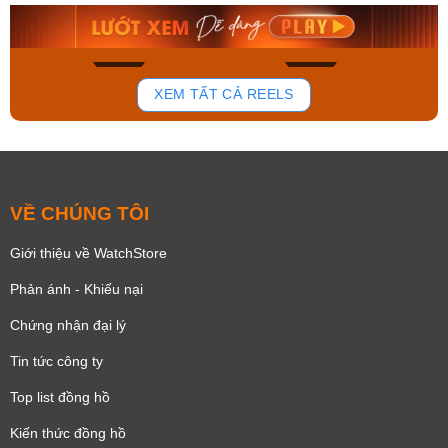
8.058.000₫
2.399.550₫
Mua ngay
Mua ngay
176
100
XEM TẤT CẢ REELS
VỀ CHÚNG TÔI
Giới thiệu về WatchStore
Phản ánh - Khiếu nại
Chứng nhận đại lý
Tin tức công ty
Top list đồng hồ
Kiến thức đồng hồ