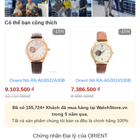
Có thể bạn cũng thích
-15%
-15%
Orient Nữ RA-AG0022A30B
Orient Nữ RA-AG0024S30B
9.103.500
₫
7.386.500
₫
10.710.000đ
8.690.000đ
Đã có 155,724+ Khách đã mua hàng tại WatchStore.vn
trong 5 năm qua.
Tất cả sản phẩm chúng tôi bán ra đều là chính hãng 100%
Chứng nhận Đại lý của ORIENT