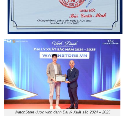
WatchStore được vinh danh Đại lý Xuất sắc 2024 – 2025
Orient Nam RA-
Casio Nam MTS-
AA0B05R19B
115D-1AVDF
9.480.000₫
2.823.000₫