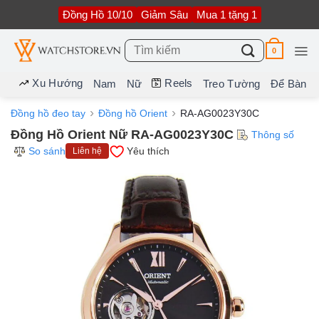
Bỏ
Đồng Hồ 10/10
Giảm Sâu
Mua 1 tặng 1
qua
nội
dung
Tìm
0
kiếm:
Xu Hướng
Reels
Nam
Nữ
Treo Tường
Để Bàn
Đồng hồ đeo tay
Đồng hồ Orient
RA-AG0023Y30C
Đồng Hồ Orient Nữ RA-AG0023Y30C
Thông số
So sánh
Yêu thích
Liên hệ