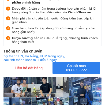
phẩm chính hãng
Được đổi trả sản phẩm trong trường hợp sản phẩm bị lỗi
trong vòng 3 ngày theo điều kiện của
WatchStore.vn
Miễn phí vận chuyển toàn quốc, đồng kiểm trực tiếp khi
giao nhận.
Giao hàng hỏa tốc (áp dụng đối với hàng có sẵn tại cửa
hàng gần nhất)
Được hưởng các ưu đãi, quà tặng
, chương trình khách
hàng thân thiết.
Thông tin vận chuyển
nội thành HN, Đà Nẵng, HCM trong ngày,
các tỉnh thành khác từ 1 đến 3 ngày
Gọi đặt mua
Liên hệ đặt hàng
093 189 2222