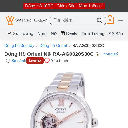
Bỏ
Đồng Hồ 10/10
Giảm Sâu
Mua 1 tặng 1
qua
nội
dung
Tìm
0
kiếm:
Xu Hướng
Reels
Nam
Nữ
Treo Tường
Để Bàn
Đồng hồ đeo tay
Đồng hồ Orient
RA-AG0020S30C
Đồng Hồ Orient Nữ RA-AG0020S30C
Thông số
So sánh
Yêu thích
Liên hệ