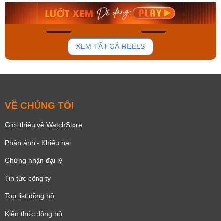
8.058.000₫
2.399.550₫
Mua ngay
Mua ngay
150
85
XEM TẤT CẢ REELS
VỀ CHÚNG TÔI
Giới thiệu về WatchStore
Phản ánh - Khiếu nại
Chứng nhận đại lý
Tin tức công ty
Top list đồng hồ
Kiến thức đồng hồ