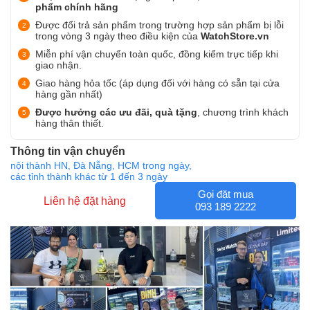
phẩm chính hãng
Được đổi trả sản phẩm trong trường hợp sản phẩm bị lỗi
trong vòng 3 ngày theo điều kiện của
WatchStore.vn
Miễn phí vận chuyển toàn quốc, đồng kiểm trực tiếp khi
giao nhận.
Giao hàng hỏa tốc (áp dụng đối với hàng có sẵn tại cửa
hàng gần nhất)
Được hưởng các ưu đãi, quà tặng
, chương trình khách
hàng thân thiết.
Thông tin vận chuyển
nội thành HN, Đà Nẵng, HCM trong ngày,
các tỉnh thành khác từ 1 đến 3 ngày
Gọi đặt mua
Liên hệ đặt hàng
093 189 2222