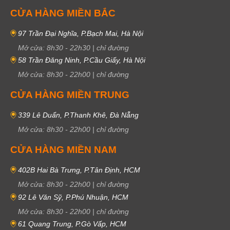
CỬA HÀNG MIỀN BẮC
97 Trần Đại Nghĩa, P.Bạch Mai, Hà Nội
Mở cửa:
8h30
-
22h30
|
chỉ đường
58 Trần Đăng Ninh, P.Cầu Giấy, Hà Nội
Mở cửa:
8h30
-
22h00
|
chỉ đường
CỬA HÀNG MIỀN TRUNG
339 Lê Duẩn, P.Thanh Khê, Đà Nẵng
Mở cửa:
8h30
-
22h00
|
chỉ đường
CỬA HÀNG MIỀN NAM
402B Hai Bà Trưng, P.Tân Định, HCM
Mở cửa:
8h30
-
22h00
|
chỉ đường
92 Lê Văn Sỹ, P.Phú Nhuận, HCM
Mở cửa:
8h30
-
22h00
|
chỉ đường
61 Quang Trung, P.Gò Vấp, HCM