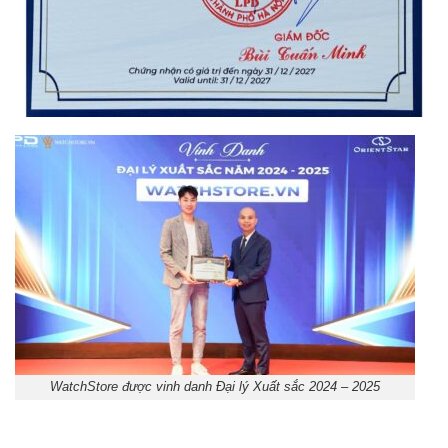
WatchStore được vinh danh Đại lý Xuất sắc 2024 – 2025
Orient Nam RA-
Casio Nam MTS-
AA0B05R19B
115D-1AVDF
9.480.000₫
2.823.000₫