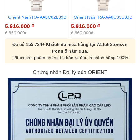
Orient Nam RA-AA0C02L39B
Orient Nam RA-AA0C03S39B
5.916.000
₫
5.916.000
₫
5
6.960.000đ
6.960.000đ
6
Đã có 155,724+ Khách đã mua hàng tại WatchStore.vn
trong 5 năm qua.
Tất cả sản phẩm chúng tôi bán ra đều là chính hãng 100%
Chứng nhận Đại lý của ORIENT