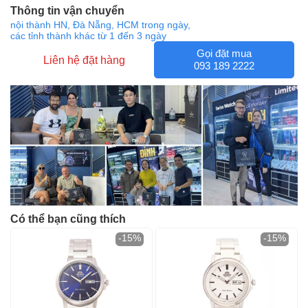
Thông tin vận chuyển
nội thành HN, Đà Nẵng, HCM trong ngày,
các tỉnh thành khác từ 1 đến 3 ngày
Gọi đặt mua
Liên hệ đặt hàng
093 189 2222
Có thể bạn cũng thích
-15%
-15%