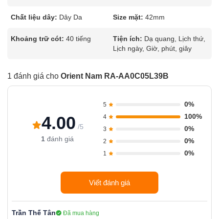
Chất liệu dây:
Dây Da
Size mặt:
42mm
Khoảng trữ cót:
40 tiếng
Tiện ích:
Dạ quang, Lịch thứ,
Lịch ngày, Giờ, phút, giây
1 đánh giá cho
Orient Nam RA-AA0C05L39B
0%
5
100%
4.00
4
/5
0%
3
1
đánh giá
0%
2
0%
1
Viết đánh giá
Trần Thế Tân
Đã mua hàng