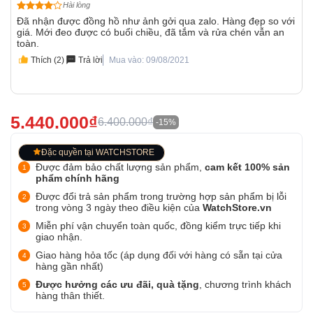
Hài lòng
Đã nhận được đồng hồ như ảnh gởi qua zalo. Hàng đẹp so với
giá. Mới đeo được có buổi chiều, đã tắm và rửa chén vẫn an
toàn.
Thích (2)
Trả lời
Mua vào: 09/08/2021
5.440.000₫
6.400.000₫
-15%
Đặc quyền tại WATCHSTORE
Được đảm bảo chất lượng sản phẩm,
cam kết 100% sản
phẩm chính hãng
Được đổi trả sản phẩm trong trường hợp sản phẩm bị lỗi
trong vòng 3 ngày theo điều kiện của
WatchStore.vn
Miễn phí vận chuyển toàn quốc, đồng kiểm trực tiếp khi
giao nhận.
Giao hàng hỏa tốc (áp dụng đối với hàng có sẵn tại cửa
hàng gần nhất)
Được hưởng các ưu đãi, quà tặng
, chương trình khách
hàng thân thiết.