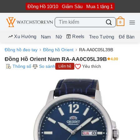
Bỏ
Đồng Hồ 10/10
Giảm Sâu
Mua 1 tặng 1
qua
nội
dung
Tìm
0
kiếm:
Xu Hướng
Reels
Nam
Nữ
Treo Tường
Để Bàn
Đồng hồ đeo tay
Đồng hồ Orient
RA-AA0C05L39B
Đồng Hồ Orient Nam RA-AA0C05L39B
4.00
Thông số
So sánh
Yêu thích
Liên hệ