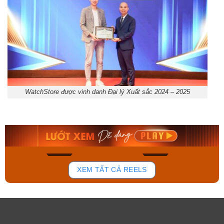
WatchStore được vinh danh Đại lý Xuất sắc 2024 – 2025
Orient Nam RA-
Casio Nam MTS-
AA0B05R19B
115D-1AVDF
9.480.000₫
2.823.000₫
8.058.000₫
2.399.550₫
Mua ngay
Mua ngay
136
81
XEM TẤT CẢ REELS