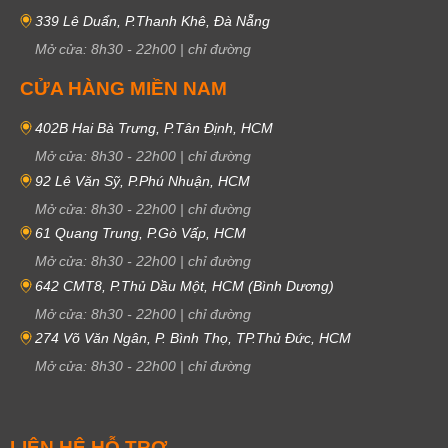
339 Lê Duẩn, P.Thanh Khê, Đà Nẵng
Mở cửa:
8h30
-
22h00
|
chỉ đường
CỬA HÀNG MIỀN NAM
402B Hai Bà Trưng, P.Tân Định, HCM
Mở cửa:
8h30
-
22h00
|
chỉ đường
92 Lê Văn Sỹ, P.Phú Nhuận, HCM
Mở cửa:
8h30
-
22h00
|
chỉ đường
61 Quang Trung, P.Gò Vấp, HCM
Mở cửa:
8h30
-
22h00
|
chỉ đường
642 CMT8, P.Thủ Dầu Một, HCM (Bình Dương)
Mở cửa:
8h30
-
22h00
|
chỉ đường
274 Võ Văn Ngân, P. Bình Thọ, TP.Thủ Đức, HCM
Mở cửa:
8h30
-
22h00
|
chỉ đường
LIÊN HỆ HỖ TRỢ