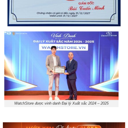
WatchStore được vinh danh Đại lý Xuất sắc 2024 – 2025
Orient Nam RA-
Casio Nam MTS-
AA0B05R19B
115D-1AVDF
9.480.000₫
2.823.000₫
8.058.000₫
2.399.550₫
Mua ngay
Mua ngay