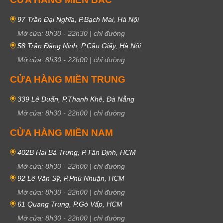
97 Trần Đại Nghĩa, P.Bạch Mai, Hà Nội
Mở cửa:
8h30
-
22h30
|
chỉ đường
58 Trần Đăng Ninh, P.Cầu Giấy, Hà Nội
Mở cửa:
8h30
-
22h00
|
chỉ đường
CỬA HÀNG MIỀN TRUNG
339 Lê Duẩn, P.Thanh Khê, Đà Nẵng
Mở cửa:
8h30
-
22h00
|
chỉ đường
CỬA HÀNG MIỀN NAM
402B Hai Bà Trưng, P.Tân Định, HCM
Mở cửa:
8h30
-
22h00
|
chỉ đường
92 Lê Văn Sỹ, P.Phú Nhuận, HCM
Mở cửa:
8h30
-
22h00
|
chỉ đường
61 Quang Trung, P.Gò Vấp, HCM
Mở cửa:
8h30
-
22h00
|
chỉ đường