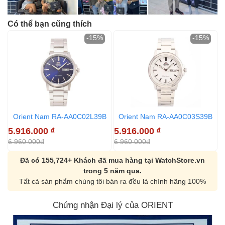
Có thể bạn cũng thích
-15%
-15%
Orient Nam RA-AA0C02L39B
Orient Nam RA-AA0C03S39B
5.916.000
₫
5.916.000
₫
5
6.960.000đ
6.960.000đ
6
Đã có 155,724+ Khách đã mua hàng tại WatchStore.vn
trong 5 năm qua.
Tất cả sản phẩm chúng tôi bán ra đều là chính hãng 100%
Chứng nhận Đại lý của ORIENT