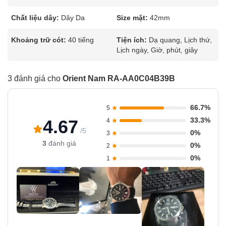
Chất liệu dây:
Dây Da
Size mặt:
42mm
Khoảng trữ cót:
40 tiếng
Tiện ích:
Dạ quang, Lịch thứ,
Lịch ngày, Giờ, phút, giây
3 đánh giá cho
Orient Nam RA-AA0C04B39B
66.7%
5
33.3%
4.67
4
/5
0%
3
3
đánh giá
0%
2
0%
1