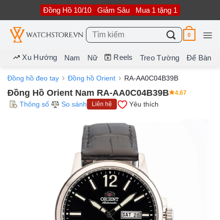
Bỏ
Đồng Hồ 10/10
Giảm Sâu
Mua 1 tặng 1
qua
nội
dung
Tìm
0
kiếm:
Xu Hướng
Reels
Nam
Nữ
Treo Tường
Để Bàn
Đồng hồ đeo tay
Đồng hồ Orient
RA-AA0C04B39B
Đồng Hồ Orient Nam RA-AA0C04B39B
4.67
Thông số
So sánh
Yêu thích
Liên hệ