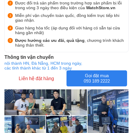
Được đổi trả sản phẩm trong trường hợp sản phẩm bị lỗi
trong vòng 3 ngày theo điều kiện của
WatchStore.vn
Miễn phí vận chuyển toàn quốc, đồng kiểm trực tiếp khi
giao nhận.
Giao hàng hỏa tốc (áp dụng đối với hàng có sẵn tại cửa
hàng gần nhất)
Được hưởng các ưu đãi, quà tặng
, chương trình khách
hàng thân thiết.
Thông tin vận chuyển
nội thành HN, Đà Nẵng, HCM trong ngày,
các tỉnh thành khác từ 1 đến 3 ngày
Gọi đặt mua
Liên hệ đặt hàng
093 189 2222