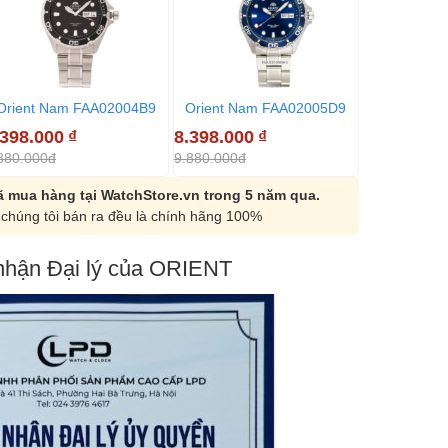
Orient Nam FAA02004B9
Orient Nam FAA02005D9
Orient Na
.398.000
₫
8.398.000
₫
8.398.000
880.000đ
9.880.000đ
9.880.000đ
 mua hàng tại WatchStore.vn trong 5 năm qua.
chúng tôi bán ra đều là chính hãng 100%
hận Đại lý của ORIENT