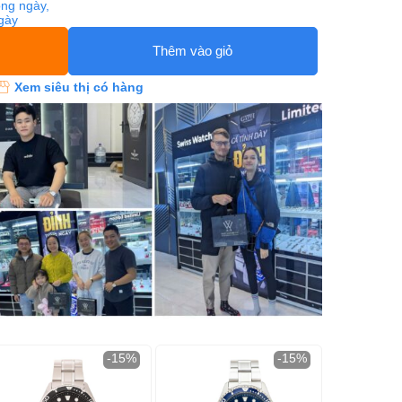
ng ngày,
ngày
Thêm vào giỏ
Xem siêu thị có hàng
-15%
-15%