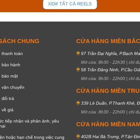
XEM TẤT CẢ REELS
 SÁCH CHUNG
CỬA HÀNG MIỀN BẮ
 thanh toán
97 Trần Đại Nghĩa, P.Bạch Ma
Mở cửa:
8h30
-
22h30
|
chỉ đ
h bảo hành
58 Trần Đăng Ninh, P.Cầu Giấ
h bảo mật
Mở cửa:
8h30
-
22h00
|
chỉ đ
 vận chuyển
CỬA HÀNG MIỀN TR
đổi trả
339 Lê Duẩn, P.Thanh Khê, 
 về giá
Mở cửa:
8h30
-
22h00
|
chỉ đ
c tiếp nhận và phản ánh, yêu
CỬA HÀNG MIỀN NA
nại
402B Hai Bà Trưng, P.Tân Đị
iện hoặc hạn chế trong việc cung