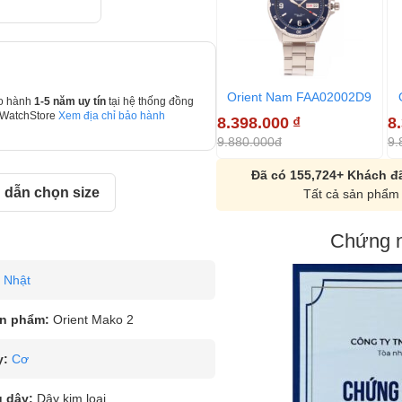
Orient Nam FAA02002D9
o hành
1-5 năm uy tín
tại hệ thống đồng
 WatchStore
Xem địa chỉ bảo hành
8.398.000
₫
8
9.880.000đ
9.
Đã có 155,724+ Khách đã
dẫn chọn size
Tất cả sản phẩm 
Chứng n
Nhật
n phẩm:
Orient Mako 2
y:
Cơ
u dây:
Dây kim loại