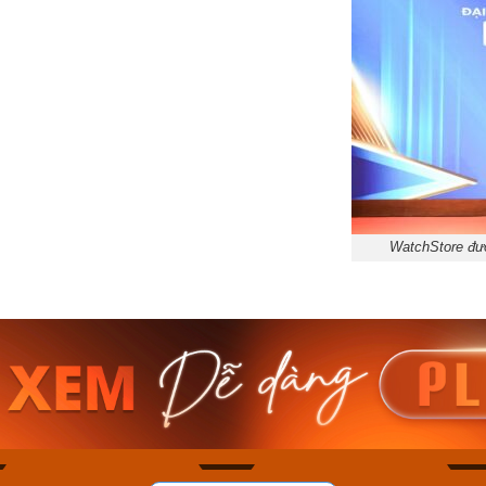
WatchStore đượ
am MTS-
Casio Nam MTS-
Casio U
VDF
RS100L-1AVDF
230EL-
₫
4.276.000₫
2.117.0
50₫
3.634.600₫
1.799.
ay
Mua ngay
Mua 
93
48