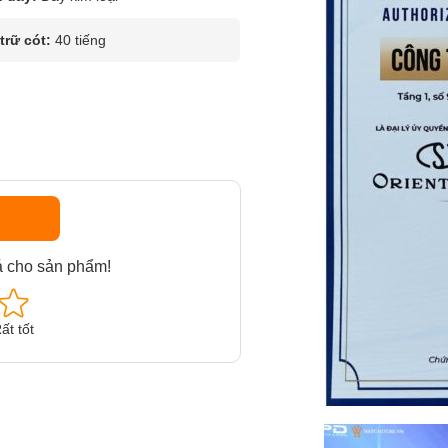
rữ cót:
40 tiếng
á cho sản phẩm!
ất tốt