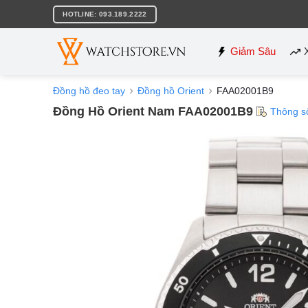
Bỏ
HOTLINE: 093.189.2222
qua
nội
dung
Giảm Sâu
Đồng hồ đeo tay
Đồng hồ Orient
FAA02001B9
Đồng Hồ Orient Nam FAA02001B9
Thông s