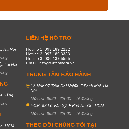
C
LIÊN HỆ HỖ TRỢ
i, Hà Nội
Hotline 1: 093 189 2222
Hotline 2: 097 189 3333
ường
Hotline 3: 096 139 5555
Email: info@watchstore.vn
y, Hà Nội
ường
TRUNG TÂM BẢO HÀNH
UNG
Hà Nội: 97 Trần Đại Nghĩa, P.Bạch Mai, Hà
Nội
Đà Nẵng
Mở cửa:
8h30
-
22h30
|
chỉ đường
ường
HCM: 92 Lê Văn Sỹ, P.Phú Nhuận, HCM
Mở cửa:
8h30
-
22h00
|
chỉ đường
M
THEO DÕI CHÚNG TÔI TẠI
nh, HCM