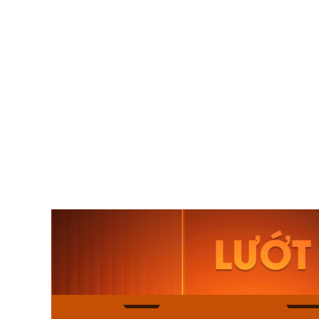
Orient Nam RA-
Casio N
AA0B05R19B
115D-1A
9.480.000₫
2.823.000
8.058.000₫
2.399.5
Mua ngay
Mua ng
168