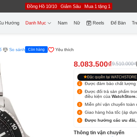
Đồng Hồ 10/10
Giảm Sâu
Mua 1 tặng 1
Xu Hướng
Danh Mục
Nam
Nữ
Reels
Để Bàn
Tr
ố
So sánh
Yêu thích
Còn hàng
8.083.500₫
9.510.000₫
Đặc quyền tại WATCHSTORE
Được đảm bảo chất lượng
Được đổi trả sản phẩm tro
điều kiện của
WatchStore
Miễn phí vận chuyển toàn q
Giao hàng hỏa tốc (áp dụng
Được hưởng các ưu đãi,
Thông tin vận chuyển