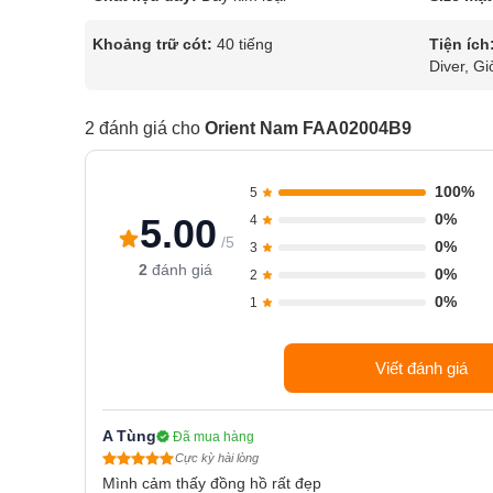
Khoảng trữ cót:
40 tiếng
Tiện ích
Diver, Gi
2 đánh giá cho
Orient Nam FAA02004B9
100%
5
0%
5.00
4
/5
0%
3
2
đánh giá
0%
2
0%
1
Viết đánh giá
A Tùng
Đã mua hàng
Cực kỳ hài lòng
Mình cảm thấy đồng hồ rất đẹp