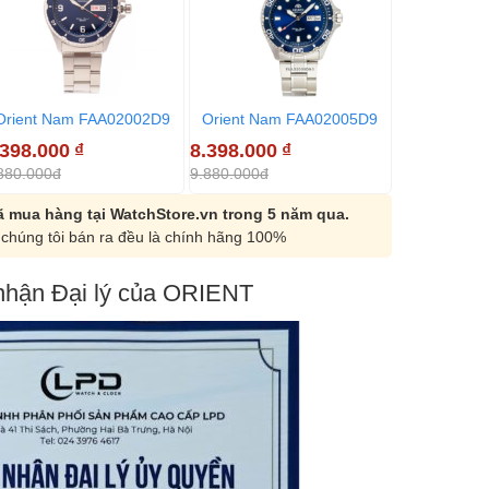
Orient Nam FAA02002D9
Orient Nam FAA02005D9
Orient Na
.398.000
₫
8.398.000
₫
8.398.000
880.000đ
9.880.000đ
9.880.000đ
 mua hàng tại WatchStore.vn trong 5 năm qua.
chúng tôi bán ra đều là chính hãng 100%
hận Đại lý của ORIENT