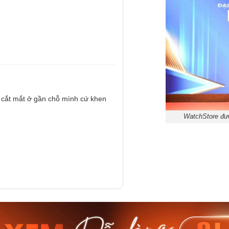
 cắt mắt ở gần chỗ mình cứ khen
WatchStore đượ
am MTS-
Casio Nam MTS-
Casio U
VDF
RS100L-1AVDF
230EL-