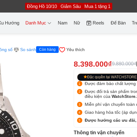
Đồng Hồ 10/10
Giảm Sâu
Mua 1 tặng 1
Xu Hướng
Danh Mục
Nam
Nữ
Reels
Để Bàn
Tr
ông số
So sánh
Yêu thích
Còn hàng
8.398.000₫
9.880.000₫
Đặc quyền tại WATCHSTORE
Được đảm bảo chất lượng
Được đổi trả sản phẩm tro
điều kiện của
WatchStore
Miễn phí vận chuyển toàn q
Giao hàng hỏa tốc (áp dụng
Được hưởng các ưu đãi,
Thông tin vận chuyển