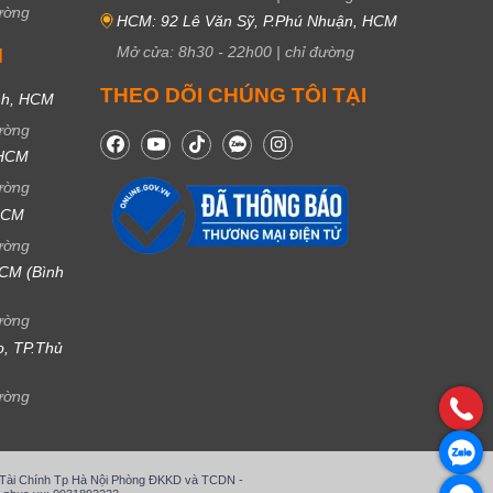
ường
HCM: 92 Lê Văn Sỹ, P.Phú Nhuận, HCM
Mở cửa:
8h30
-
22h00
|
chỉ đường
M
THEO DÕI CHÚNG TÔI TẠI
nh, HCM
ường
 HCM
ường
 HCM
ường
CM (Bình
ường
ọ, TP.Thủ
ường
ở Tài Chính Tp Hà Nội Phòng ĐKKD và TCDN -