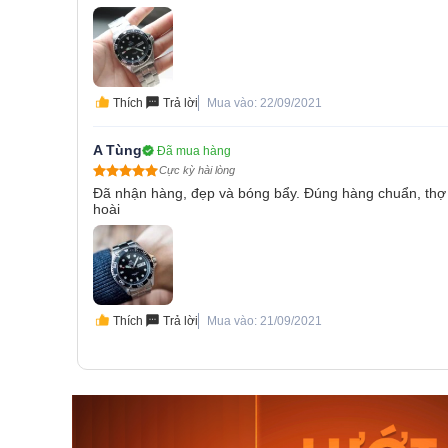
Thích
Trả lời
Mua vào: 22/09/2021
A Tùng
Đã mua hàng
Cực kỳ hài lòng
Đã nhận hàng, đẹp và bóng bẩy. Đúng hàng chuẩn, thợ
hoài
Thích
Trả lời
Mua vào: 21/09/2021
Orient Nam RA-
Casio N
AA0B05R19B
115D-1A