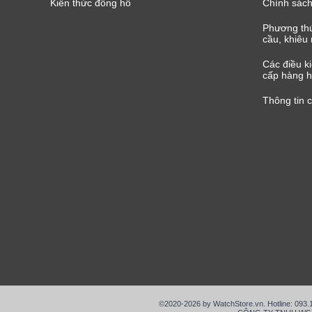
Kiến thức đồng hồ
Chính sách
Phương thứ
cầu, khiêu 
Các điều k
cấp hàng h
Thông tin 
©2020-2026 by WatchStore.vn. Hotline: 093