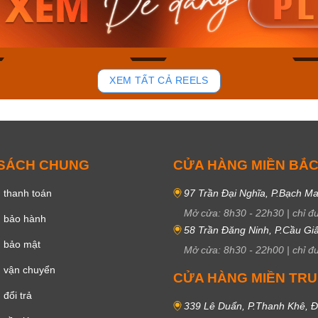
₫
4.276.000₫
2.117.0
50₫
3.634.600₫
1.799.
ay
Mua ngay
Mua 
83
42
XEM TẤT CẢ REELS
 SÁCH CHUNG
CỬA HÀNG MIỀN BẮ
 thanh toán
97 Trần Đại Nghĩa, P.Bạch Ma
Mở cửa:
8h30
-
22h30
|
chỉ đ
h bảo hành
58 Trần Đăng Ninh, P.Cầu Giấ
h bảo mật
Mở cửa:
8h30
-
22h00
|
chỉ đ
 vận chuyển
CỬA HÀNG MIỀN TR
đổi trả
339 Lê Duẩn, P.Thanh Khê, 