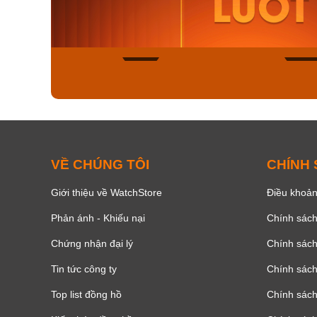
9.480.000₫
2.823.000
8.058.000₫
2.399.5
Mua ngay
Mua ng
143
VỀ CHÚNG TÔI
CHÍNH
Giới thiệu về WatchStore
Điều khoản
Phản ánh - Khiếu nại
Chính sác
Chứng nhận đại lý
Chính sác
Tin tức công ty
Chính sách
Top list đồng hồ
Chính sách 