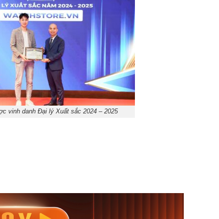
c vinh danh Đại lý Xuất sắc 2024 – 2025
nisex AQ-
Casio Nữ LTP-V300L-
Casio
1ADF
4AUDF
1381L