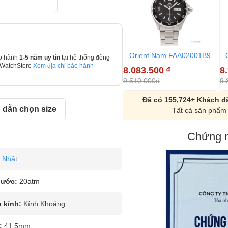
Orient Nam FAA02001B9
o hành
1-5 năm uy tín
tại hệ thống đồng
 WatchStore
Xem địa chỉ bảo hành
8.083.500
₫
8
9.510.000đ
9.
Đã có 155,724+ Khách đã
dẫn chọn size
Tất cả sản phẩm 
Chứng n
Nhật
nước:
20atm
u kính:
Kính Khoáng
:
41.5mm