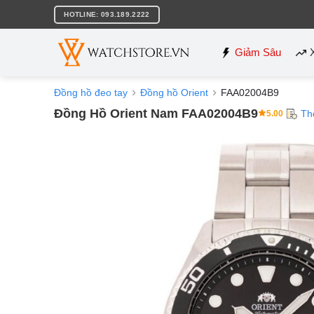
Bỏ
HOTLINE: 093.189.2222
qua
nội
dung
Giảm Sâu
Đồng hồ đeo tay
Đồng hồ Orient
FAA02004B9
Đồng Hồ Orient Nam FAA02004B9
Th
5.00