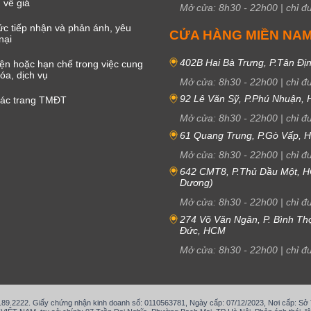
 về giá
Mở cửa:
8h30
-
22h00
|
chỉ đ
c tiếp nhận và phản ánh, yêu
CỬA HÀNG MIỀN NA
nại
402B Hai Bà Trưng, P.Tân Đị
iện hoặc hạn chế trong việc cung
óa, dịch vụ
Mở cửa:
8h30
-
22h00
|
chỉ đ
92 Lê Văn Sỹ, P.Phú Nhuận,
các trang TMĐT
Mở cửa:
8h30
-
22h00
|
chỉ đ
61 Quang Trung, P.Gò Vấp,
Mở cửa:
8h30
-
22h00
|
chỉ đ
642 CMT8, P.Thủ Dầu Một, H
Dương)
Mở cửa:
8h30
-
22h00
|
chỉ đ
274 Võ Văn Ngân, P. Bình Th
Đức, HCM
Mở cửa:
8h30
-
22h00
|
chỉ đ
.189.2222. Giấy chứng nhận kinh doanh số: 0110563781, Ngày cấp: 07/12/2023, Nơi cấp: S