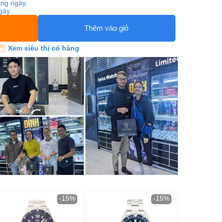
ng ngày,
ngày
Thêm vào giỏ
Xem siêu thị có hàng
-15%
-15%