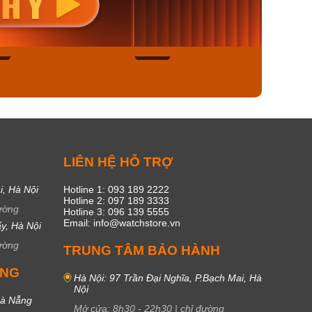
00₫
1.893.000₫
1.893.
450₫
1.609.050₫
1.609
ngay
Mua ngay
Mua
49
17
C
LIÊN HỆ HỖ TRỢ
i, Hà Nội
Hotline 1: 093 189 2222
Hotline 2: 097 189 3333
ường
Hotline 3: 096 139 5555
Email: info@watchstore.vn
y, Hà Nội
ường
TRUNG TÂM BẢO HÀNH
UNG
Hà Nội: 97 Trần Đại Nghĩa, P.Bạch Mai, Hà
Nội
Đà Nẵng
Mở cửa:
8h30
-
22h30
|
chỉ đường