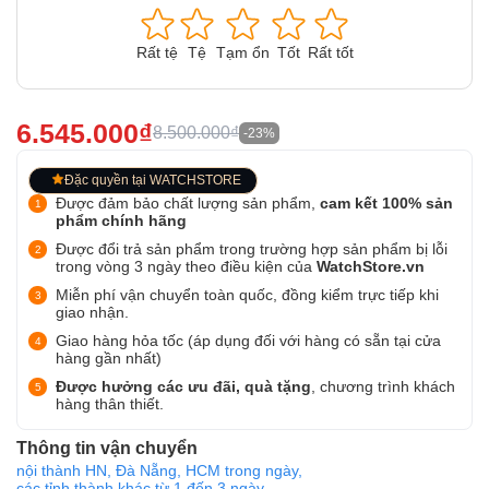
Rất tệ
Tệ
Tạm ổn
Tốt
Rất tốt
6.545.000₫
8.500.000₫
-23%
Đặc quyền tại WATCHSTORE
Được đảm bảo chất lượng sản phẩm,
cam kết 100% sản
phẩm chính hãng
Được đổi trả sản phẩm trong trường hợp sản phẩm bị lỗi
trong vòng 3 ngày theo điều kiện của
WatchStore.vn
Miễn phí vận chuyển toàn quốc, đồng kiểm trực tiếp khi
giao nhận.
Giao hàng hỏa tốc (áp dụng đối với hàng có sẵn tại cửa
hàng gần nhất)
Được hưởng các ưu đãi, quà tặng
, chương trình khách
hàng thân thiết.
Thông tin vận chuyển
nội thành HN, Đà Nẵng, HCM trong ngày,
các tỉnh thành khác từ 1 đến 3 ngày