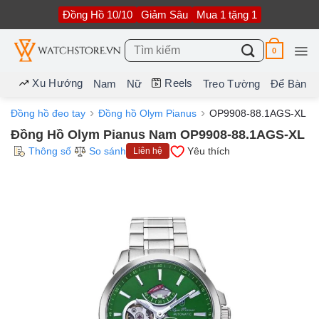
Bỏ
Đồng Hồ 10/10
Giảm Sâu
Mua 1 tặng 1
qua
nội
dung
Tìm
0
kiếm:
Xu Hướng
Reels
Nam
Nữ
Treo Tường
Để Bàn
Đồng hồ đeo tay
Đồng hồ Olym Pianus
OP9908-88.1AGS-XL
Đồng Hồ Olym Pianus Nam OP9908-88.1AGS-XL
Thông số
So sánh
Yêu thích
Liên hệ