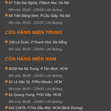
97 Trần Đại Nghĩa, P.Bạch Mai, Hà Nội
Mở cửa:
8h30
-
22h30
|
chỉ đường
58 Trần Đăng Ninh, P.Cầu Giấy, Hà Nội
Mở cửa:
8h30
-
22h00
|
chỉ đường
CỬA HÀNG MIỀN TRUNG
339 Lê Duẩn, P.Thanh Khê, Đà Nẵng
Mở cửa:
8h30
-
22h00
|
chỉ đường
CỬA HÀNG MIỀN NAM
402B Hai Bà Trưng, P.Tân Định, HCM
Mở cửa:
8h30
-
22h00
|
chỉ đường
92 Lê Văn Sỹ, P.Phú Nhuận, HCM
Mở cửa:
8h30
-
22h00
|
chỉ đường
61 Quang Trung, P.Gò Vấp, HCM
Mở cửa:
8h30
-
22h00
|
chỉ đường
642 CMT8, P.Thủ Dầu Một, HCM (Bình Dương)