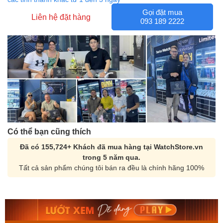
Gọi đặt mua
Liên hệ đặt hàng
093 189 2222
Có thể bạn cũng thích
Đã có 155,724+ Khách đã mua hàng tại WatchStore.vn
trong 5 năm qua.
Tất cả sản phẩm chúng tôi bán ra đều là chính hãng 100%
Orient Nam RA-
Casio Nam MTS-
AA0B05R19B
115D-1AVDF
9.480.000₫
2.823.000₫
8.058.000₫
2.399.550₫
Mua ngay
Mua ngay