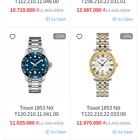
T112.210.11.046.00
T156.210.22.031.01
10.710.000
₫
12.087.000
₫
11.900.000đ
13.430.000đ
So Sánh
So Sánh
Powermatic 80
-10%
-10%
Tissot 1853 Nữ
Tissot 1853 Nữ
Vỏ màu cam
Vỏ phối màu
Vỏ màu vàng
T120.210.11.041.00
T122.210.22.033.00
11.025.000
₫
11.970.000
₫
12.250.000đ
13.300.000đ
Vỏ vàng hồng
Vỏ màu bạc
Vỏ màu trắng
So Sánh
So Sánh