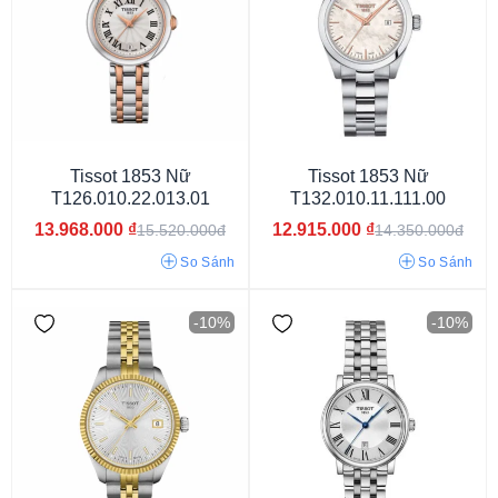
Dây màu xanh
Dây màu đỏ
Dây màu vàng
Dây màu trắng
Dây phối màu
Dây màu bạc
Tissot 1853 Nữ
Tissot 1853 Nữ
T126.010.22.013.01
T132.010.11.111.00
Dây màu đen
Dây nâu đậm
Dây xanh than
13.968.000
₫
12.915.000
₫
15.520.000đ
14.350.000đ
So Sánh
So Sánh
-10%
-10%