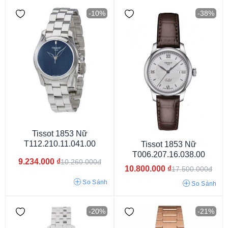
-10%
-38%
Tissot 1853 Nữ
T112.210.11.041.00
Tissot 1853 Nữ
T006.207.16.038.00
Từ 3 - 6 triệu
Từ 6 - 9 triệu
Từ 9 - 15 triệu
Từ 15 - 30 triệu
9.234.000
₫
10.260.000đ
10.800.000
₫
17.500.000đ
So Sánh
So Sánh
-20%
-21%