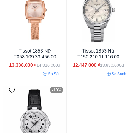
Đồng hồ đôi
Tissot 1853 Nữ
Tissot 1853 Nữ
T058.109.33.456.00
T150.210.11.116.00
13.338.000
₫
12.447.000
₫
14.820.000đ
13.830.000đ
So Sánh
So Sánh
-10%
Đính đá
Số La Mã
Khảm trai