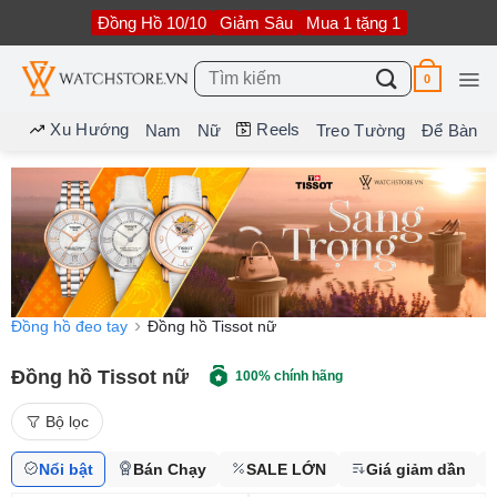
Bỏ
Đồng Hồ 10/10
Giảm Sâu
Mua 1 tặng 1
qua
nội
dung
Tìm
0
kiếm:
Xu Hướng
Reels
Nam
Nữ
Treo Tường
Để Bàn
Đồng hồ đeo tay
Đồng hồ Tissot nữ
Đồng hồ Tissot nữ
100% chính hãng
Bộ lọc
Nổi bật
Bán Chạy
SALE LỚN
Giá giảm dần