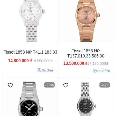
Thụy Sỹ
Nhật
Tissot 1853 Nữ
Tissot 1853 Nữ T41.1.183.33
T137.010.33.506.00
14.800.000
₫
18.550.000đ
13.500.000
₫
17.190.000đ
So Sánh
So Sánh
-22%
-25%
Nữ