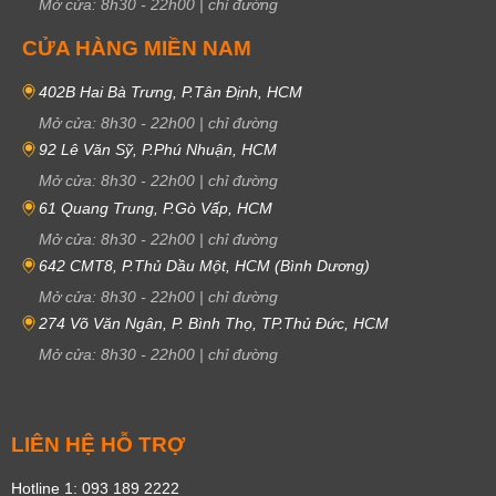
Mở cửa:
8h30
-
22h00
|
chỉ đường
CỬA HÀNG MIỀN NAM
402B Hai Bà Trưng, P.Tân Định, HCM
Mở cửa:
8h30
-
22h00
|
chỉ đường
92 Lê Văn Sỹ, P.Phú Nhuận, HCM
Mở cửa:
8h30
-
22h00
|
chỉ đường
61 Quang Trung, P.Gò Vấp, HCM
Mở cửa:
8h30
-
22h00
|
chỉ đường
642 CMT8, P.Thủ Dầu Một, HCM (Bình Dương)
Mở cửa:
8h30
-
22h00
|
chỉ đường
274 Võ Văn Ngân, P. Bình Thọ, TP.Thủ Đức, HCM
Mở cửa:
8h30
-
22h00
|
chỉ đường
LIÊN HỆ HỖ TRỢ
Hotline 1: 093 189 2222