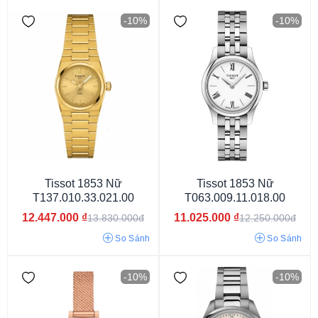
-10%
-10%
Mặt tròn
Mặt chữ nhật
Mặt vuông
Tissot 1853 Nữ
Tissot 1853 Nữ
T137.010.33.021.00
T063.009.11.018.00
12.447.000
₫
11.025.000
₫
13.830.000đ
12.250.000đ
So Sánh
So Sánh
-10%
-10%