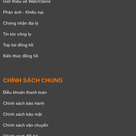
Giới thiệu về WatchStore
Siêu mỏng
Hở tim lộ đáy
Lộ máy
Phản ánh - Khiếu nại
Chứng nhận đại lý
Tin tức công ty
Top list đồng hồ
Kiến thức đồng hồ
CHÍNH SÁCH CHUNG
Dạ quang
Lịch ngày
Lịch tuần trăng
Giờ, phút, giây
Điều khoản thanh toán
Giờ, phút
Chính sách bảo hành
Chính sách bảo mật
Chính sách vận chuyển