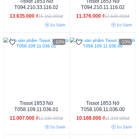
Tissot 1853 Nữ
Tissot 1853 Nữ
T094.210.33.116.02
T094.210.11.116.02
10.3mm
8.3mm
9.2mm
6.2mm
5.2mm
7.7mm
9.6mm
13.635.000
₫
11.376.000
₫
15.150.000đ
12.640.000đ
18.3mm
So Sánh
So Sánh
-10%
-10%
Mặt xanh dương
Mặt màu xanh
Mặt màu trắng
Tissot 1853 Nữ
Tissot 1853 Nữ
T058.109.11.036.01
T058.109.11.036.00
Mặt màu đen
Mặt màu đỏ
Mặt màu vàng
11.007.000
₫
10.188.000
₫
12.230.000đ
11.320.000đ
Mặt màu nâu
Mặt cát vàng
Mặt xanh lục
So Sánh
So Sánh
Mặt màu be
Mặt màu bạc
Mặt ngọc trai