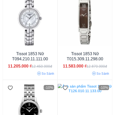
Tissot 1853 Nữ
Tissot 1853 Nữ
T094.210.11.111.00
T015.309.11.298.00
11.205.000
₫
11.583.000
₫
12.450.000đ
12.870.000đ
Kính Khoáng
Kính Sapphire
So Sánh
So Sánh
-10%
-10%