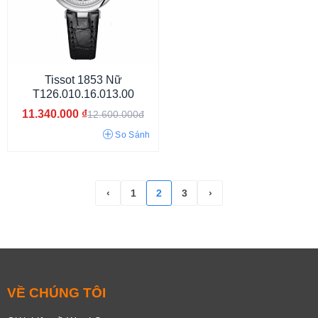
Tissot 1853 Nữ
T126.010.16.013.00
Hiện đại
Công sở
Sang chảnh
Thể thao
Sang trọng
Cá tính
11.340.000
₫
12.600.000đ
Cổ điển
Thời trang
So Sánh
‹
1
2
3
›
VỀ CHÚNG TÔI