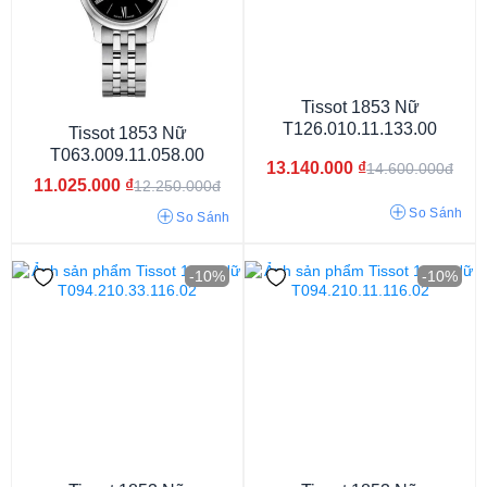
Dây Thép Mạ Vàng PVD
Dây Thép Không Gỉ
Dây Da
Tissot 1853 Nữ
Dây kim loại
T126.010.11.133.00
Tissot 1853 Nữ
T063.009.11.058.00
13.140.000
₫
14.600.000đ
11.025.000
₫
12.250.000đ
So Sánh
So Sánh
-10%
-10%
9mm
9.5mm
10.5mm
7mm
6mm
5mm
8.9mm
8.4mm
10.7mm
10.6mm
6.8mm
6.7mm
8.2mm
7.2mm
7.3mm
7.4mm
9.4mm
10.8mm
9.8mm
6.4mm
8.7mm
9.7mm