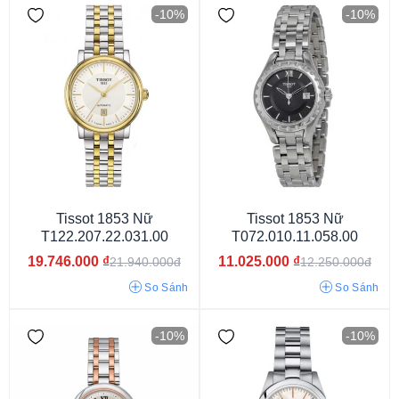
Mặt xanh đen
Mặt vàng hồng
Mặt khảm đá
-10%
-10%
Tissot 1853 Nữ
Tissot 1853 Nữ
T122.207.22.031.00
T072.010.11.058.00
40 tiếng
80 tiếng
48 tiếng
38 tiếng
19.746.000
₫
11.025.000
₫
21.940.000đ
12.250.000đ
So Sánh
So Sánh
-10%
-10%