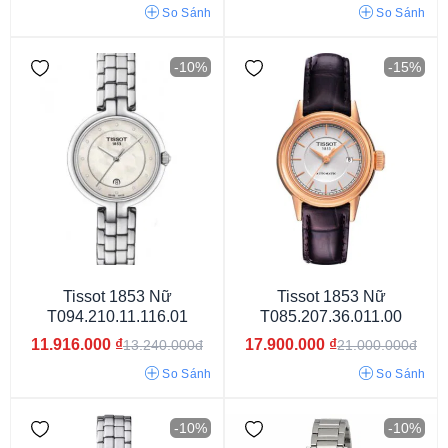
So Sánh
So Sánh
-10%
-15%
Kim (Analog)
Điện tử (Digital)
Tissot 1853 Nữ
Tissot 1853 Nữ
T094.210.11.116.01
T085.207.36.011.00
11.916.000
₫
17.900.000
₫
13.240.000đ
21.000.000đ
So Sánh
So Sánh
-10%
-10%
Pin/Quartz
Cơ