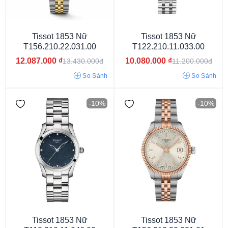
Tissot 1853 Nữ
Tissot 1853 Nữ
T156.210.22.031.00
T122.210.11.033.00
12.087.000
₫
10.080.000
₫
13.430.000đ
11.200.000đ
So Sánh
So Sánh
-10%
-10%
Dưới 29 mm
29 - 33 mm
33 - 37 mm
42 - 45 mm
Tissot 1853 Nữ
Tissot 1853 Nữ