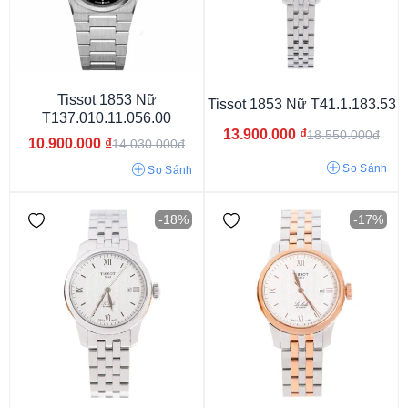
Tissot 1853 Nữ
Tissot 1853 Nữ T41.1.183.53
T137.010.11.056.00
13.900.000
₫
18.550.000đ
10.900.000
₫
14.030.000đ
So Sánh
So Sánh
Tissot Chemin Des Tourelles
Tissot Prx
Tissot Le Locle
-18%
-17%
Tissot Pr100
Tissot Ballade