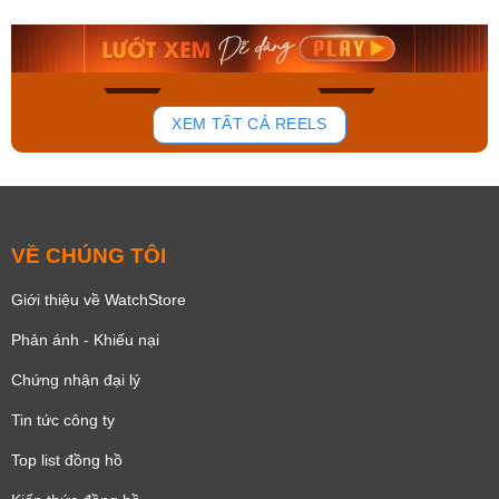
9.480.000₫
2.823.000₫
8.058.000₫
2.399.550₫
Mua ngay
Mua ngay
181
102
XEM TẤT CẢ REELS
VỀ CHÚNG TÔI
Giới thiệu về WatchStore
Phản ánh - Khiếu nại
Chứng nhận đại lý
Tin tức công ty
Top list đồng hồ