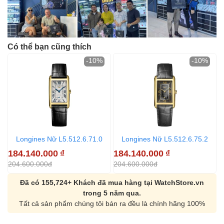
Có thể bạn cũng thích
-10%
-10%
Longines Nữ L5.512.6.71.0
Longines Nữ L5.512.6.75.2
184.140.000
₫
184.140.000
₫
2
204.600.000đ
204.600.000đ
3
Đã có 155,724+ Khách đã mua hàng tại WatchStore.vn
trong 5 năm qua.
Tất cả sản phẩm chúng tôi bán ra đều là chính hãng 100%
Orient Nam RA-
Casio Nam MTS-
AA0B05R19B
115D-1AVDF