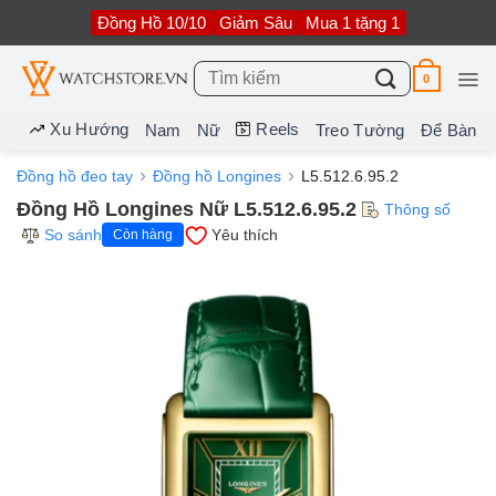
Bỏ
Đồng Hồ 10/10
Giảm Sâu
Mua 1 tặng 1
qua
nội
dung
Tìm
0
kiếm:
Xu Hướng
Reels
Nam
Nữ
Treo Tường
Để Bàn
Đồng hồ đeo tay
Đồng hồ Longines
L5.512.6.95.2
Đồng Hồ Longines Nữ L5.512.6.95.2
Thông số
So sánh
Yêu thích
Còn hàng