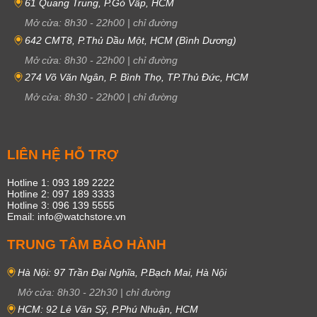
61 Quang Trung, P.Gò Vấp, HCM
Mở cửa:
8h30
-
22h00
|
chỉ đường
642 CMT8, P.Thủ Dầu Một, HCM (Bình Dương)
Mở cửa:
8h30
-
22h00
|
chỉ đường
274 Võ Văn Ngân, P. Bình Thọ, TP.Thủ Đức, HCM
Mở cửa:
8h30
-
22h00
|
chỉ đường
LIÊN HỆ HỖ TRỢ
Hotline 1: 093 189 2222
Hotline 2: 097 189 3333
Hotline 3: 096 139 5555
Email: info@watchstore.vn
TRUNG TÂM BẢO HÀNH
Hà Nội: 97 Trần Đại Nghĩa, P.Bạch Mai, Hà Nội
Mở cửa:
8h30
-
22h30
|
chỉ đường
HCM: 92 Lê Văn Sỹ, P.Phú Nhuận, HCM