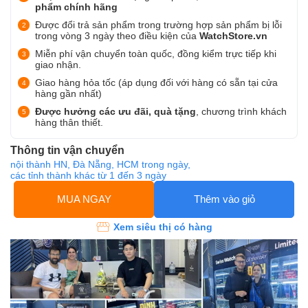
phẩm chính hãng
Được đổi trả sản phẩm trong trường hợp sản phẩm bị lỗi
trong vòng 3 ngày theo điều kiện của
WatchStore.vn
Miễn phí vận chuyển toàn quốc, đồng kiểm trực tiếp khi
giao nhận.
Giao hàng hỏa tốc (áp dụng đối với hàng có sẵn tại cửa
hàng gần nhất)
Được hưởng các ưu đãi, quà tặng
, chương trình khách
hàng thân thiết.
Thông tin vận chuyển
nội thành HN, Đà Nẵng, HCM trong ngày,
các tỉnh thành khác từ 1 đến 3 ngày
MUA NGAY
Thêm vào giỏ
Xem siêu thị có hàng