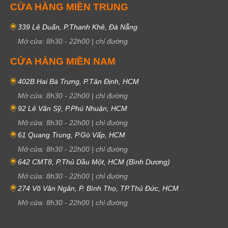
CỬA HÀNG MIỀN TRUNG
339 Lê Duẩn, P.Thanh Khê, Đà Nẵng
Mở cửa:
8h30
-
22h00
|
chỉ đường
CỬA HÀNG MIỀN NAM
402B Hai Bà Trưng, P.Tân Định, HCM
Mở cửa:
8h30
-
22h00
|
chỉ đường
92 Lê Văn Sỹ, P.Phú Nhuận, HCM
Mở cửa:
8h30
-
22h00
|
chỉ đường
61 Quang Trung, P.Gò Vấp, HCM
Mở cửa:
8h30
-
22h00
|
chỉ đường
642 CMT8, P.Thủ Dầu Một, HCM (Bình Dương)
Mở cửa:
8h30
-
22h00
|
chỉ đường
274 Võ Văn Ngân, P. Bình Thọ, TP.Thủ Đức, HCM
Mở cửa:
8h30
-
22h00
|
chỉ đường