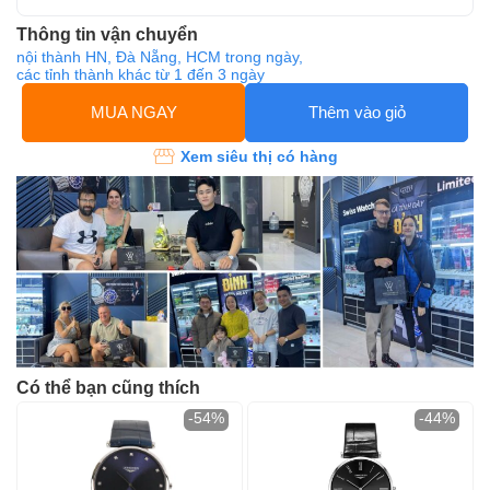
Thông tin vận chuyển
nội thành HN, Đà Nẵng, HCM trong ngày,
các tỉnh thành khác từ 1 đến 3 ngày
MUA NGAY
Thêm vào giỏ
Xem siêu thị có hàng
Có thể bạn cũng thích
-54%
-44%