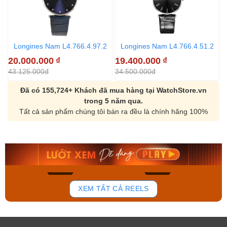
Longines Nam L4.766.4.97.2
Longines Nam L4.766.4.51.2
20.000.000
₫
19.400.000
₫
1
43.125.000đ
34.500.000đ
3
Đã có 155,724+ Khách đã mua hàng tại WatchStore.vn
trong 5 năm qua.
Tất cả sản phẩm chúng tôi bán ra đều là chính hãng 100%
Orient Nam RA-
Casio Nam MTS-
AA0B05R19B
115D-1AVDF
9.480.000₫
2.823.000₫
8.058.000₫
2.399.550₫
Mua ngay
Mua ngay
175
100
XEM TẤT CẢ REELS