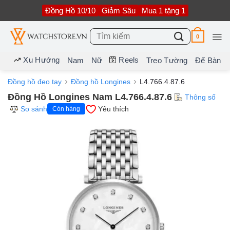
Bỏ
Đồng Hồ 10/10
Giảm Sâu
Mua 1 tặng 1
qua
nội
dung
Tìm
0
kiếm:
Xu Hướng
Reels
Nam
Nữ
Treo Tường
Để Bàn
Đồng hồ đeo tay
Đồng hồ Longines
L4.766.4.87.6
Đồng Hồ Longines Nam L4.766.4.87.6
Thông số
So sánh
Yêu thích
Còn hàng