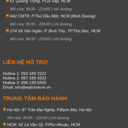
61 Quang Trung, P.Gò Vấp, HCM
Mở cửa:
8h30
-
22h00
|
chỉ đường
642 CMT8, P.Thủ Dầu Một, HCM (Bình Dương)
Mở cửa:
8h30
-
22h00
|
chỉ đường
274 Võ Văn Ngân, P. Bình Thọ, TP.Thủ Đức, HCM
Mở cửa:
8h30
-
22h00
|
chỉ đường
LIÊN HỆ HỖ TRỢ
Hotline 1: 093 189 2222
Hotline 2: 097 189 3333
Hotline 3: 096 139 5555
Email: info@watchstore.vn
TRUNG TÂM BẢO HÀNH
Hà Nội: 97 Trần Đại Nghĩa, P.Bạch Mai, Hà Nội
Mở cửa:
8h30
-
22h30
|
chỉ đường
HCM: 92 Lê Văn Sỹ, P.Phú Nhuận, HCM