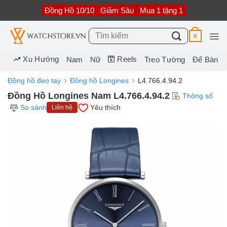
Bỏ
Đồng Hồ 10/10
Giảm Sâu
Mua 1 tặng 1
qua
nội
dung
Tìm
0
kiếm:
Xu Hướng
Reels
Nam
Nữ
Treo Tường
Để Bàn
Đồng hồ đeo tay
Đồng hồ Longines
L4.766.4.94.2
Đồng Hồ Longines Nam L4.766.4.94.2
Thông số
So sánh
Yêu thích
Liên hệ