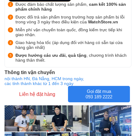
Được đảm bảo chất lượng sản phẩm,
cam kết 100% sản
phẩm chính hãng
Được đổi trả sản phẩm trong trường hợp sản phẩm bị lỗi
trong vòng 3 ngày theo điều kiện của
WatchStore.vn
Miễn phí vận chuyển toàn quốc, đồng kiểm trực tiếp khi
giao nhận.
Giao hàng hỏa tốc (áp dụng đối với hàng có sẵn tại cửa
hàng gần nhất)
Được hưởng các ưu đãi, quà tặng
, chương trình khách
hàng thân thiết.
Thông tin vận chuyển
nội thành HN, Đà Nẵng, HCM trong ngày,
các tỉnh thành khác từ 1 đến 3 ngày
Gọi đặt mua
Liên hệ đặt hàng
093 189 2222