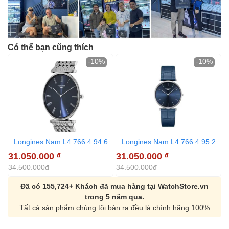
Có thể bạn cũng thích
-10%
-10%
Longines Nam L4.766.4.94.6
Longines Nam L4.766.4.95.2
31.050.000
₫
31.050.000
₫
2
34.500.000đ
34.500.000đ
4
Đã có 155,724+ Khách đã mua hàng tại WatchStore.vn
trong 5 năm qua.
Tất cả sản phẩm chúng tôi bán ra đều là chính hãng 100%
Orient Nam RA-
Casio Nam MTS-
AA0B05R19B
115D-1AVDF