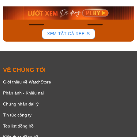
9.480.000₫
2.823.000₫
8.058.000₫
2.399.550₫
Mua ngay
Mua ngay
181
102
XEM TẤT CẢ REELS
VỀ CHÚNG TÔI
Giới thiệu về WatchStore
Phản ánh - Khiếu nại
Chứng nhận đại lý
Tin tức công ty
Top list đồng hồ