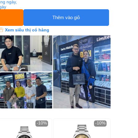
ng ngày,
ngày
Thêm vào giỏ
Xem siêu thị có hàng
-10%
-10%