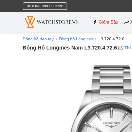
Bỏ
HOTLINE: 093.189.2222
qua
nội
dung
Giảm Sâu
Đồng hồ đeo tay
Đồng hồ Longines
L3.720.4.72.6
Đồng Hồ Longines Nam L3.720.4.72.6
Thô