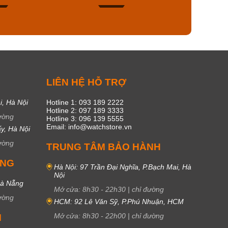
49
17
C
LIÊN HỆ HỖ TRỢ
i, Hà Nội
Hotline 1: 093 189 2222
Hotline 2: 097 189 3333
ường
Hotline 3: 096 139 5555
Email: info@watchstore.vn
y, Hà Nội
ường
TRUNG TÂM BẢO HÀNH
UNG
Hà Nội: 97 Trần Đại Nghĩa, P.Bạch Mai, Hà
Nội
Đà Nẵng
Mở cửa:
8h30
-
22h30
|
chỉ đường
ường
HCM: 92 Lê Văn Sỹ, P.Phú Nhuận, HCM
Mở cửa:
8h30
-
22h00
|
chỉ đường
M