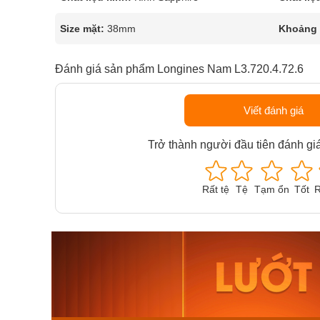
Size mặt:
38mm
Khoảng t
Đánh giá sản phẩm Longines Nam L3.720.4.72.6
Viết đánh giá
Trở thành người đầu tiên đánh gi
Rất tệ
Tệ
Tạm ổn
Tốt
R
Orient Nam RA-
Casio N
AA0B05R19B
115D-1A
9.480.000₫
2.823.000
8.058.000₫
2.399.5
Mua ngay
Mua ng