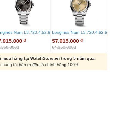
ngines Nam L3.720.4.52.6
Longines Nam L3.720.4.62.6
Longines Na
7.915.000
₫
57.915.000
₫
57.915.00
.350.000đ
64.350.000đ
64.350.000đ
 mua hàng tại WatchStore.vn trong 5 năm qua.
chúng tôi bán ra đều là chính hãng 100%