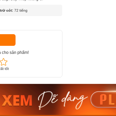
rữ cót:
72 tiếng
á cho sản phẩm!
ất tốt
am MTS-
Casio Nam MTS-
Casio U
VDF
RS100L-1AVDF
230EL-
₫
4.276.000₫
2.117.0
50₫
3.634.600₫
1.799.
ay
Mua ngay
Mua 