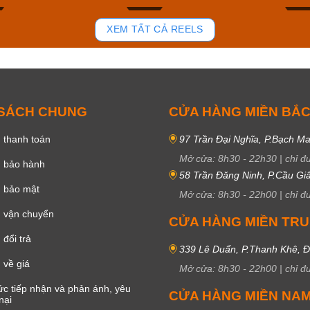
84
43
XEM TẤT CẢ REELS
 SÁCH CHUNG
CỬA HÀNG MIỀN BẮ
 thanh toán
97 Trần Đại Nghĩa, P.Bạch Ma
Mở cửa:
8h30
-
22h30
|
chỉ đ
h bảo hành
58 Trần Đăng Ninh, P.Cầu Giấ
h bảo mật
Mở cửa:
8h30
-
22h00
|
chỉ đ
 vận chuyển
CỬA HÀNG MIỀN TR
đổi trả
339 Lê Duẩn, P.Thanh Khê, 
 về giá
Mở cửa:
8h30
-
22h00
|
chỉ đ
c tiếp nhận và phản ánh, yêu
CỬA HÀNG MIỀN NA
nại