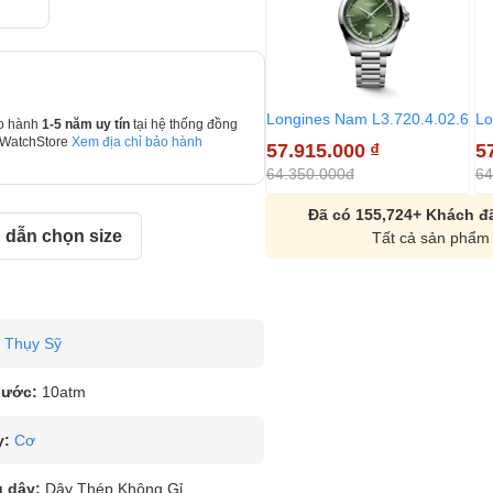
Longines Nam L3.720.4.02.6
Lo
o hành
1-5 năm uy tín
tại hệ thống đồng
 WatchStore
Xem địa chỉ bảo hành
57.915.000
₫
5
64.350.000đ
64
Đã có 155,724+ Khách đã
dẫn chọn size
Tất cả sản phẩm 
Thụy Sỹ
nước:
10atm
y:
Cơ
u dây:
Dây Thép Không Gỉ