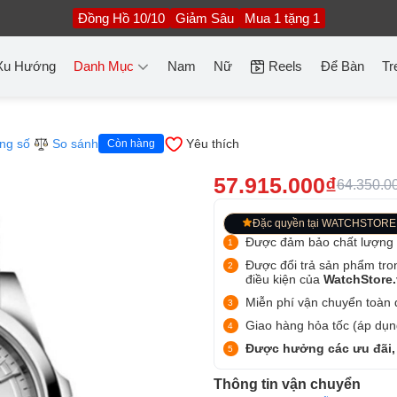
Đồng Hồ 10/10
Giảm Sâu
Mua 1 tặng 1
Xu Hướng
Danh Mục
Nam
Nữ
Reels
Để Bàn
Tr
ng số
So sánh
Yêu thích
Còn hàng
57.915.000₫
64.350.0
Đặc quyền tại WATCHSTORE
Được đảm bảo chất lượng
Được đổi trả sản phẩm tro
điều kiện của
WatchStore
Miễn phí vận chuyển toàn q
Giao hàng hỏa tốc (áp dụng
Được hưởng các ưu đãi,
Thông tin vận chuyển