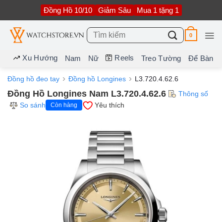
Bỏ
Đồng Hồ 10/10
Giảm Sâu
Mua 1 tặng 1
qua
nội
dung
Tìm
0
kiếm:
Xu Hướng
Reels
Nam
Nữ
Treo Tường
Để Bàn
Đồng hồ đeo tay
Đồng hồ Longines
L3.720.4.62.6
Đồng Hồ Longines Nam L3.720.4.62.6
Thông số
So sánh
Yêu thích
Còn hàng