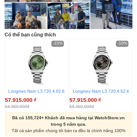
Có thể bạn cũng thích
-10%
-10%
Longines Nam L3.720.4.02.6
Longines Nam L3.720.4.52.6
57.915.000
₫
57.915.000
₫
5
64.350.000đ
64.350.000đ
6
Đã có 155,724+ Khách đã mua hàng tại WatchStore.vn
trong 5 năm qua.
Tất cả sản phẩm chúng tôi bán ra đều là chính hãng 100%
Orient Nam RA-
Casio Nam MTS-