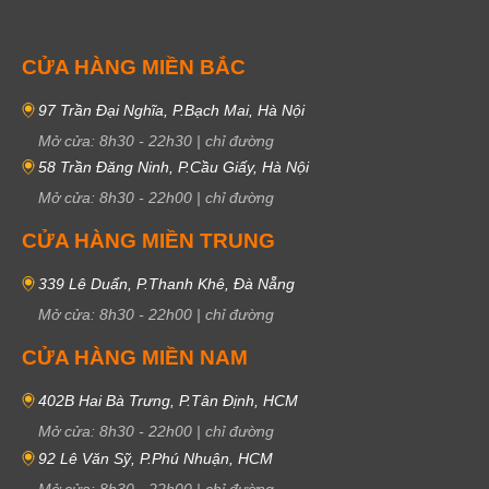
CỬA HÀNG MIỀN BẮC
97 Trần Đại Nghĩa, P.Bạch Mai, Hà Nội
Mở cửa:
8h30
-
22h30
|
chỉ đường
58 Trần Đăng Ninh, P.Cầu Giấy, Hà Nội
Mở cửa:
8h30
-
22h00
|
chỉ đường
CỬA HÀNG MIỀN TRUNG
339 Lê Duẩn, P.Thanh Khê, Đà Nẵng
Mở cửa:
8h30
-
22h00
|
chỉ đường
CỬA HÀNG MIỀN NAM
402B Hai Bà Trưng, P.Tân Định, HCM
Mở cửa:
8h30
-
22h00
|
chỉ đường
92 Lê Văn Sỹ, P.Phú Nhuận, HCM
Mở cửa:
8h30
-
22h00
|
chỉ đường