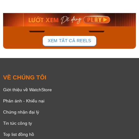
AA0B05R19B
115D-1AVDF
9.480.000₫
2.823.000₫
8.058.000₫
2.399.550₫
Mua ngay
Mua ngay
150
84
XEM TẤT CẢ REELS
VỀ CHÚNG TÔI
Giới thiệu về WatchStore
Phản ánh - Khiếu nại
Chứng nhận đại lý
Tin tức công ty
Top list đồng hồ