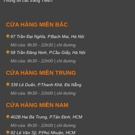
Thông tin các trang TMĐT
CỬA HÀNG MIỀN BẮC
97 Trần Đại Nghĩa, P.Bạch Mai, Hà Nội
Mở cửa:
8h30
-
22h30
|
chỉ đường
58 Trần Đăng Ninh, P.Cầu Giấy, Hà Nội
Mở cửa:
8h30
-
22h00
|
chỉ đường
CỬA HÀNG MIỀN TRUNG
339 Lê Duẩn, P.Thanh Khê, Đà Nẵng
Mở cửa:
8h30
-
22h00
|
chỉ đường
CỬA HÀNG MIỀN NAM
402B Hai Bà Trưng, P.Tân Định, HCM
Mở cửa:
8h30
-
22h00
|
chỉ đường
92 Lê Văn Sỹ, P.Phú Nhuận, HCM