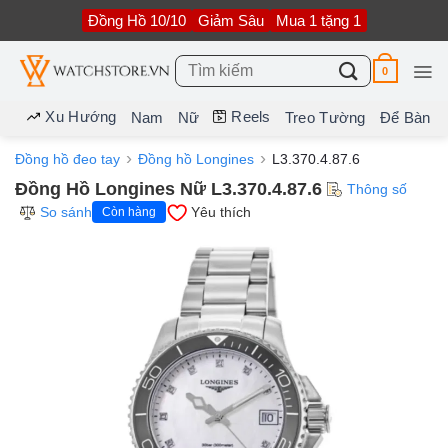
Bỏ
Đồng Hồ 10/10
Giảm Sâu
Mua 1 tặng 1
qua
nội
dung
Tìm
0
kiếm:
Xu Hướng
Reels
Nam
Nữ
Treo Tường
Để Bàn
Đồng hồ đeo tay
Đồng hồ Longines
L3.370.4.87.6
Đồng Hồ Longines Nữ L3.370.4.87.6
Thông số
So sánh
Yêu thích
Còn hàng