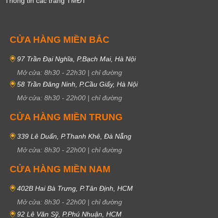
Thông tin các trang TMĐT
CỬA HÀNG MIỀN BẮC
97 Trần Đại Nghĩa, P.Bạch Mai, Hà Nội
Mở cửa:
8h30
-
22h30
|
chỉ đường
58 Trần Đăng Ninh, P.Cầu Giấy, Hà Nội
Mở cửa:
8h30
-
22h00
|
chỉ đường
CỬA HÀNG MIỀN TRUNG
339 Lê Duẩn, P.Thanh Khê, Đà Nẵng
Mở cửa:
8h30
-
22h00
|
chỉ đường
CỬA HÀNG MIỀN NAM
402B Hai Bà Trưng, P.Tân Định, HCM
Mở cửa:
8h30
-
22h00
|
chỉ đường
92 Lê Văn Sỹ, P.Phú Nhuận, HCM