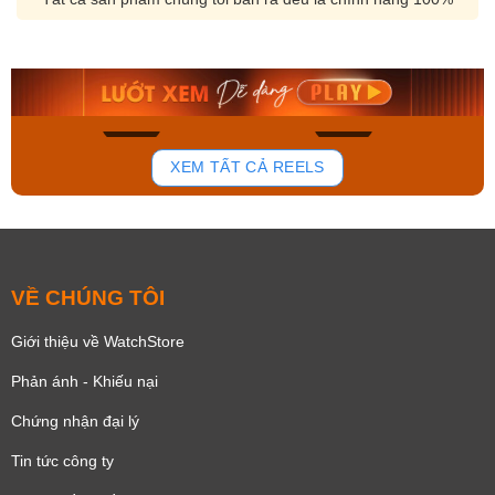
Orient Nam RA-
Casio Nam MTS-
AA0B05R19B
115D-1AVDF
9.480.000₫
2.823.000₫
8.058.000₫
2.399.550₫
Mua ngay
Mua ngay
176
102
XEM TẤT CẢ REELS
VỀ CHÚNG TÔI
Giới thiệu về WatchStore
Phản ánh - Khiếu nại
Chứng nhận đại lý
Tin tức công ty