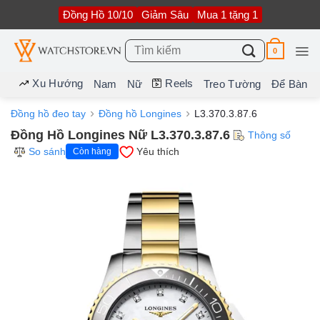
Bỏ
Đồng Hồ 10/10
Giảm Sâu
Mua 1 tặng 1
qua
nội
dung
Tìm
0
kiếm:
Xu Hướng
Reels
Nam
Nữ
Treo Tường
Để Bàn
Đồng hồ đeo tay
Đồng hồ Longines
L3.370.3.87.6
Đồng Hồ Longines Nữ L3.370.3.87.6
Thông số
So sánh
Yêu thích
Còn hàng