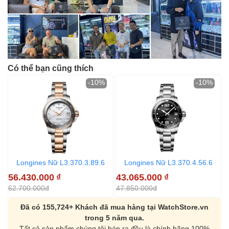
Có thể bạn cũng thích
-10%
-10%
Longines Nữ L3.370.3.89.6
Longines Nữ L3.370.4.56.6
56.430.000
₫
43.065.000
₫
5
62.700.000đ
47.850.000đ
5
Đã có 155,724+ Khách đã mua hàng tại WatchStore.vn
trong 5 năm qua.
Tất cả sản phẩm chúng tôi bán ra đều là chính hãng 100%