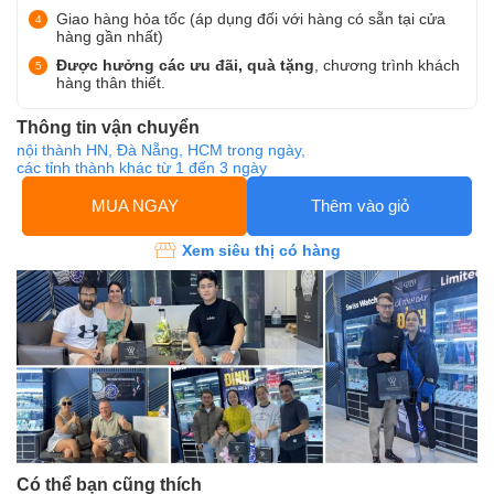
Giao hàng hỏa tốc (áp dụng đối với hàng có sẵn tại cửa
hàng gần nhất)
Được hưởng các ưu đãi, quà tặng
, chương trình khách
hàng thân thiết.
Thông tin vận chuyển
nội thành HN, Đà Nẵng, HCM trong ngày,
các tỉnh thành khác từ 1 đến 3 ngày
MUA NGAY
Thêm vào giỏ
Xem siêu thị có hàng
Có thể bạn cũng thích