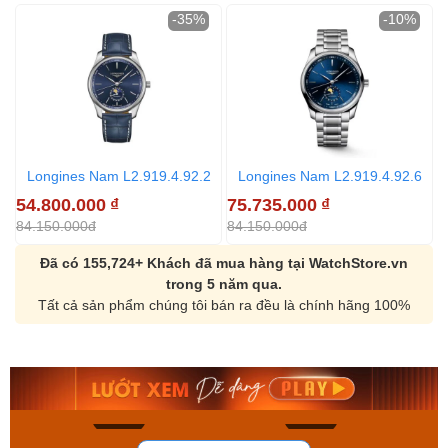
-35%
-10%
Longines Nam L2.919.4.92.2
Longines Nam L2.919.4.92.6
54.800.000
₫
75.735.000
₫
8
84.150.000đ
84.150.000đ
9
Đã có 155,724+ Khách đã mua hàng tại WatchStore.vn
trong 5 năm qua.
Tất cả sản phẩm chúng tôi bán ra đều là chính hãng 100%
Orient Nam RA-
Casio Nam MTS-
AA0B05R19B
115D-1AVDF
9.480.000₫
2.823.000₫
8.058.000₫
2.399.550₫
Mua ngay
Mua ngay
133
81