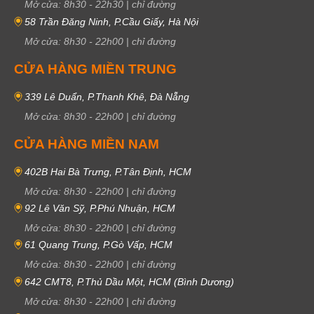
Mở cửa:
8h30
-
22h30
|
chỉ đường
58 Trần Đăng Ninh, P.Cầu Giấy, Hà Nội
Mở cửa:
8h30
-
22h00
|
chỉ đường
CỬA HÀNG MIỀN TRUNG
339 Lê Duẩn, P.Thanh Khê, Đà Nẵng
Mở cửa:
8h30
-
22h00
|
chỉ đường
CỬA HÀNG MIỀN NAM
402B Hai Bà Trưng, P.Tân Định, HCM
Mở cửa:
8h30
-
22h00
|
chỉ đường
92 Lê Văn Sỹ, P.Phú Nhuận, HCM
Mở cửa:
8h30
-
22h00
|
chỉ đường
61 Quang Trung, P.Gò Vấp, HCM
Mở cửa:
8h30
-
22h00
|
chỉ đường
642 CMT8, P.Thủ Dầu Một, HCM (Bình Dương)
Mở cửa:
8h30
-
22h00
|
chỉ đường