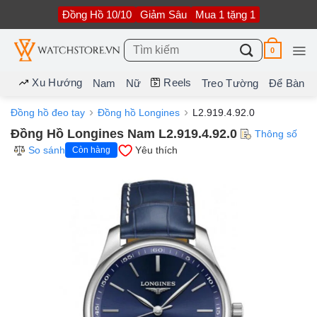
Bỏ
Đồng Hồ 10/10
Giảm Sâu
Mua 1 tặng 1
qua
nội
dung
Tìm
0
kiếm:
Xu Hướng
Reels
Nam
Nữ
Treo Tường
Để Bàn
Đồng hồ đeo tay
Đồng hồ Longines
L2.919.4.92.0
Đồng Hồ Longines Nam L2.919.4.92.0
Thông số
So sánh
Yêu thích
Còn hàng