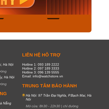
450₫
1.609.050₫
1.609
ngay
Mua ngay
Mua
49
17
C
LIÊN HỆ HỖ TRỢ
i, Hà Nội
Hotline 1: 093 189 2222
Hotline 2: 097 189 3333
ường
Hotline 3: 096 139 5555
Email: info@watchstore.vn
y, Hà Nội
ường
TRUNG TÂM BẢO HÀNH
UNG
Hà Nội: 97 Trần Đại Nghĩa, P.Bạch Mai, Hà
Nội
Đà Nẵng
Mở cửa:
8h30
-
22h30
|
chỉ đường