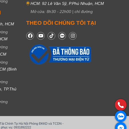
ường
HCM: 92 Lê Văn Sỹ, P.Phú Nhuận, HCM
Mở cửa:
8h30
-
22h00
|
chỉ đường
M
THEO DÕI CHÚNG TÔI TẠI
nh, HCM
ường
 HCM
ường
 HCM
ường
CM (Bình
ường
ọ, TP.Thủ
ường
ở Tài Chính Tp Hà Nội Phòng ĐKKD và TCDN -
 phục vụ: 0931892222