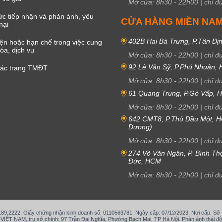
Mở cửa:
8h30
-
22h00
|
chỉ đ
c tiếp nhận và phản ánh, yêu
CỬA HÀNG MIỀN NA
nại
402B Hai Bà Trưng, P.Tân Đị
iện hoặc hạn chế trong việc cung
óa, dịch vụ
Mở cửa:
8h30
-
22h00
|
chỉ đ
92 Lê Văn Sỹ, P.Phú Nhuận,
các trang TMĐT
Mở cửa:
8h30
-
22h00
|
chỉ đ
61 Quang Trung, P.Gò Vấp,
Mở cửa:
8h30
-
22h00
|
chỉ đ
642 CMT8, P.Thủ Dầu Một, H
Dương)
Mở cửa:
8h30
-
22h00
|
chỉ đ
274 Võ Văn Ngân, P. Bình Th
Đức, HCM
Mở cửa:
8h30
-
22h00
|
chỉ đ
.189.2222. Giấy chứng nhận kinh doanh số: 0110563781, Ngày cấp: 07/12/2023, Nơi cấp: S
T NAM, trụ sở chính: 97 Trần Đại Nghĩa, Phường Bạch Mai, TP Hà Nội. Phản ánh thái độ