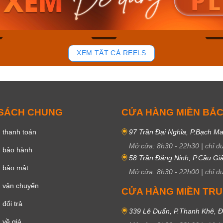
50₫
3.634.600₫
1.799.
ay
Mua ngay
Mua 
84
42
XEM TẤT CẢ REELS
 SÁCH CHUNG
CỬA HÀNG MIỀN BẮ
 thanh toán
97 Trần Đại Nghĩa, P.Bạch Ma
Mở cửa:
8h30
-
22h30
|
chỉ đ
h bảo hành
58 Trần Đăng Ninh, P.Cầu Giấ
h bảo mật
Mở cửa:
8h30
-
22h00
|
chỉ đ
 vận chuyển
CỬA HÀNG MIỀN TR
đổi trả
339 Lê Duẩn, P.Thanh Khê, 
 về giá