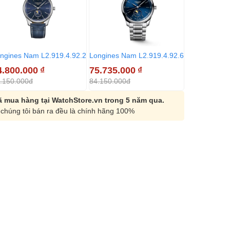
ngines Nam L2.919.4.92.2
Longines Nam L2.919.4.92.6
Longines Na
4.800.000
₫
75.735.000
₫
78.705.00
.150.000đ
84.150.000đ
87.450.000đ
 mua hàng tại WatchStore.vn trong 5 năm qua.
chúng tôi bán ra đều là chính hãng 100%