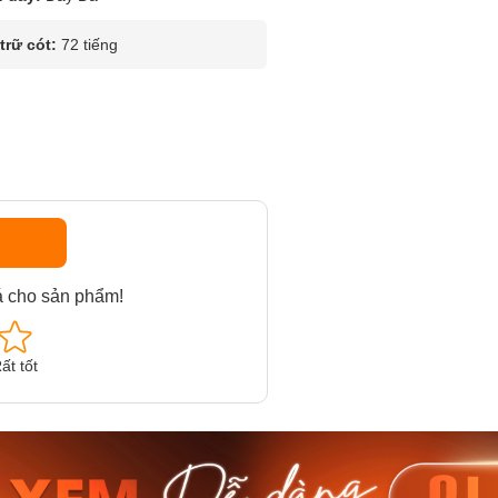
rữ cót:
72 tiếng
á cho sản phẩm!
ất tốt
am MTS-
Casio Nam MTS-
Casio U
VDF
RS100L-1AVDF
230EL-
₫
4.276.000₫
2.117.0