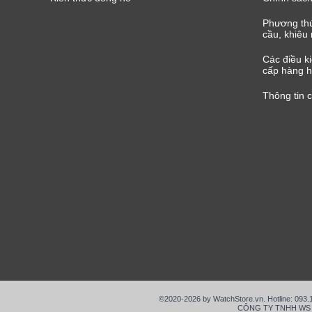
Phương thứ
cầu, khiêu 
Các điều k
cấp hàng h
Thông tin 
©2020-2026 by WatchStore.vn. Hotline: 093
CÔNG TY TNHH WS VIỆ