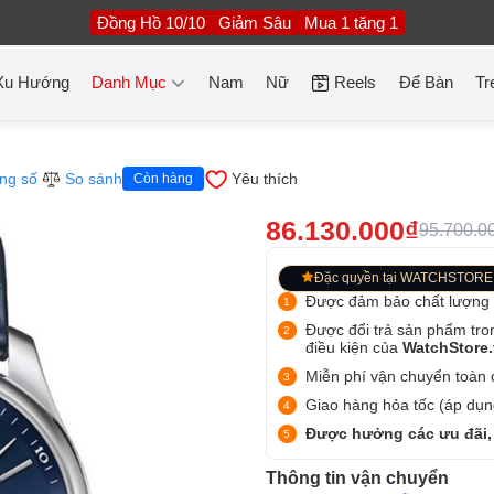
Đồng Hồ 10/10
Giảm Sâu
Mua 1 tặng 1
Xu Hướng
Danh Mục
Nam
Nữ
Reels
Để Bàn
Tr
ng số
So sánh
Yêu thích
Còn hàng
86.130.000₫
95.700.0
Đặc quyền tại WATCHSTORE
Được đảm bảo chất lượng
Được đổi trả sản phẩm tro
điều kiện của
WatchStore
Miễn phí vận chuyển toàn q
Giao hàng hỏa tốc (áp dụng
Được hưởng các ưu đãi,
Thông tin vận chuyển