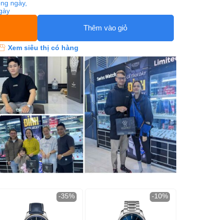
ng ngày,
ngày
Thêm vào giỏ
Xem siêu thị có hàng
-35%
-10%