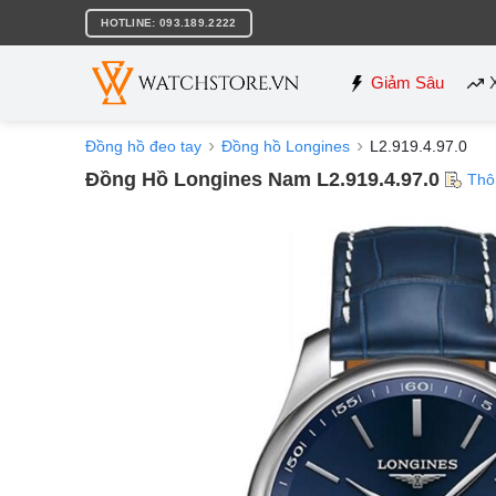
Bỏ
HOTLINE: 093.189.2222
qua
nội
dung
Giảm Sâu
Đồng hồ đeo tay
Đồng hồ Longines
L2.919.4.97.0
Đồng Hồ Longines Nam L2.919.4.97.0
Thô