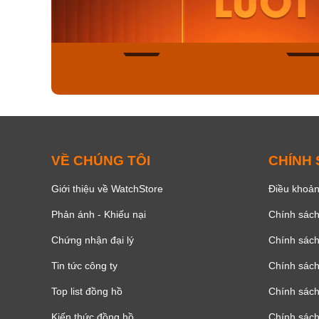
8.058.000₫
2.399.5
Mua ngay
Mua ng
150
VỀ CHÚNG TÔI
CHÍNH
Giới thiệu về WatchStore
Điều khoản
Phản ánh - Khiếu nại
Chính sác
Chứng nhận đại lý
Chính sác
Tin tức công ty
Chính sách
Top list đồng hồ
Chính sách 
Kiến thức đồng hồ
Chính sách