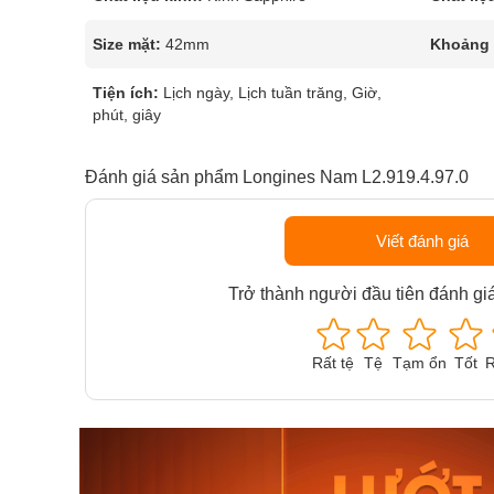
Size mặt:
42mm
Khoảng t
Tiện ích:
Lịch ngày, Lịch tuần trăng, Giờ,
phút, giây
Đánh giá sản phẩm Longines Nam L2.919.4.97.0
Viết đánh giá
Trở thành người đầu tiên đánh gi
Rất tệ
Tệ
Tạm ổn
Tốt
R
Orient Nam RA-
Casio N
AA0B05R19B
115D-1A
9.480.000₫
2.823.000