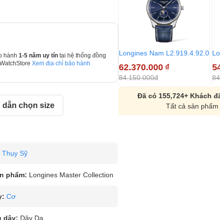
Longines Nam L2.919.4.92.0
Lo
o hành
1-5 năm uy tín
tại hệ thống đồng
 WatchStore
Xem địa chỉ bảo hành
62.370.000
₫
5
84.150.000đ
84
Đã có 155,724+ Khách đã
dẫn chọn size
Tất cả sản phẩm 
Thụy Sỹ
n phẩm:
Longines Master Collection
y:
Cơ
u dây:
Dây Da