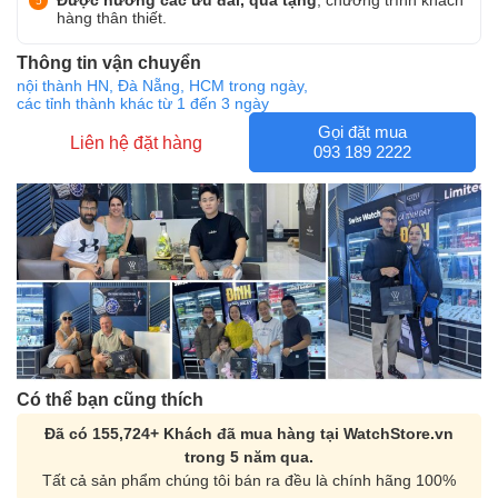
Được hưởng các ưu đãi, quà tặng
, chương trình khách
hàng thân thiết.
Thông tin vận chuyển
nội thành HN, Đà Nẵng, HCM trong ngày,
các tỉnh thành khác từ 1 đến 3 ngày
Gọi đặt mua
Liên hệ đặt hàng
093 189 2222
Có thể bạn cũng thích
Đã có 155,724+ Khách đã mua hàng tại WatchStore.vn
trong 5 năm qua.
Tất cả sản phẩm chúng tôi bán ra đều là chính hãng 100%