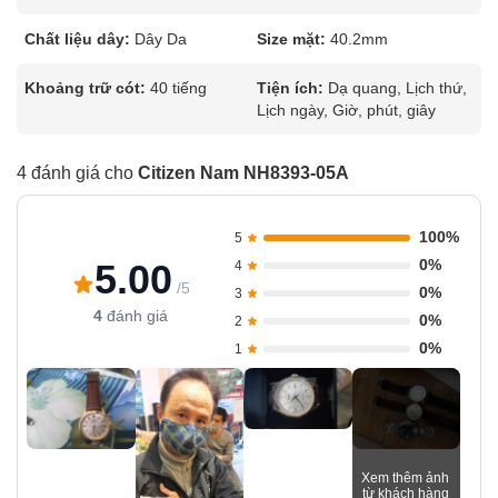
Chất liệu dây:
Dây Da
Size mặt:
40.2mm
Khoảng trữ cót:
40 tiếng
Tiện ích:
Dạ quang, Lịch thứ,
Lịch ngày, Giờ, phút, giây
4 đánh giá cho
Citizen Nam NH8393-05A
100%
5
0%
5.00
4
/5
0%
3
4
đánh giá
0%
2
0%
1