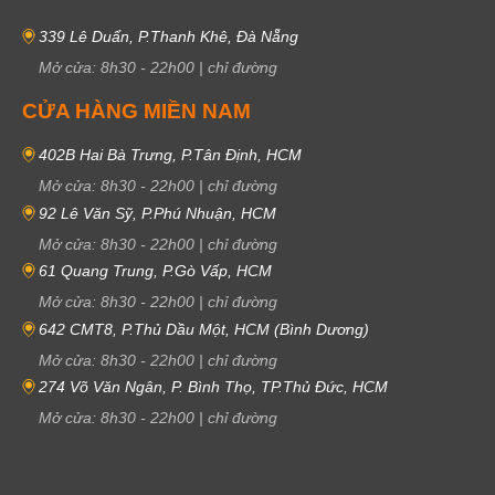
339 Lê Duẩn, P.Thanh Khê, Đà Nẵng
Mở cửa:
8h30
-
22h00
|
chỉ đường
CỬA HÀNG MIỀN NAM
402B Hai Bà Trưng, P.Tân Định, HCM
Mở cửa:
8h30
-
22h00
|
chỉ đường
92 Lê Văn Sỹ, P.Phú Nhuận, HCM
Mở cửa:
8h30
-
22h00
|
chỉ đường
61 Quang Trung, P.Gò Vấp, HCM
Mở cửa:
8h30
-
22h00
|
chỉ đường
642 CMT8, P.Thủ Dầu Một, HCM (Bình Dương)
Mở cửa:
8h30
-
22h00
|
chỉ đường
274 Võ Văn Ngân, P. Bình Thọ, TP.Thủ Đức, HCM
Mở cửa:
8h30
-
22h00
|
chỉ đường