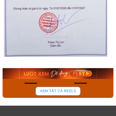
Orient Nam RA-
Casio Nam MTS-
AA0B05R19B
115D-1AVDF
9.480.000₫
2.823.000₫
8.058.000₫
2.399.550₫
Mua ngay
Mua ngay
194
109
XEM TẤT CẢ REELS