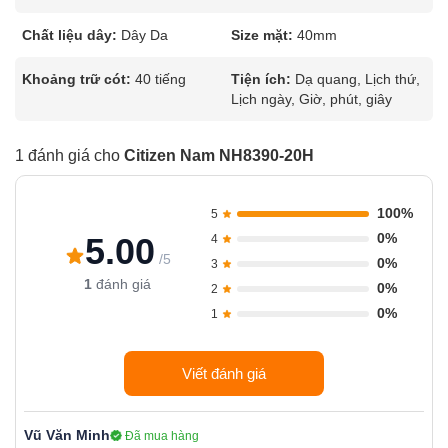
Chất liệu dây:
Dây Da
Size mặt:
40mm
Khoảng trữ cót:
40 tiếng
Tiện ích:
Dạ quang, Lịch thứ,
Lịch ngày, Giờ, phút, giây
1 đánh giá cho
Citizen Nam NH8390-20H
100%
5
0%
5.00
4
/5
0%
3
1
đánh giá
0%
2
0%
1
Viết đánh giá
Vũ Văn Minh
Đã mua hàng