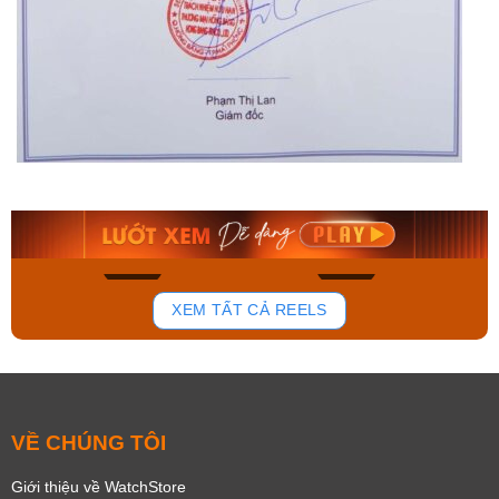
Orient Nam RA-
Casio Nam MTS-
AA0B05R19B
115D-1AVDF
9.480.000₫
2.823.000₫
8.058.000₫
2.399.550₫
Mua ngay
Mua ngay
135
81
XEM TẤT CẢ REELS
VỀ CHÚNG TÔI
Giới thiệu về WatchStore