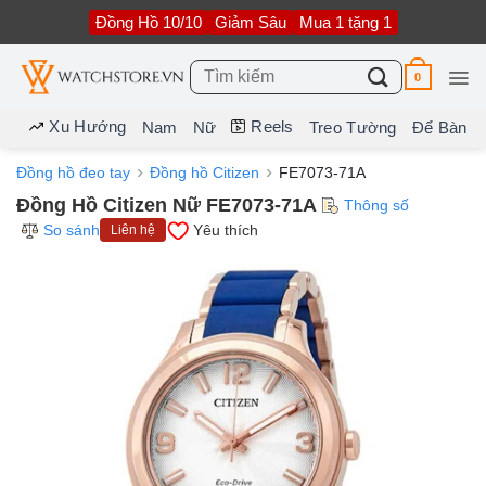
Bỏ
Đồng Hồ 10/10
Giảm Sâu
Mua 1 tặng 1
qua
nội
dung
Tìm
0
kiếm:
Xu Hướng
Reels
Nam
Nữ
Treo Tường
Để Bàn
Đồng hồ đeo tay
Đồng hồ Citizen
FE7073-71A
Đồng Hồ Citizen Nữ FE7073-71A
Thông số
So sánh
Yêu thích
Liên hệ