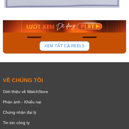
Orient Nam RA-
Casio Nam MTS-
AA0B05R19B
115D-1AVDF
9.480.000₫
2.823.000₫
8.058.000₫
2.399.550₫
Mua ngay
Mua ngay
194
110
XEM TẤT CẢ REELS
VỀ CHÚNG TÔI
Giới thiệu về WatchStore
Phản ánh - Khiếu nại
Chứng nhận đại lý
Tin tức công ty