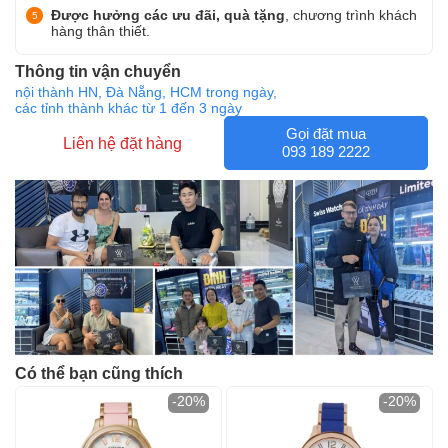
Được hưởng các ưu đãi, quà tặng
, chương trình khách
hàng thân thiết.
Thông tin vận chuyển
nội thành HN, Đà Nẵng, HCM trong ngày,
các tỉnh thành khác từ 1 đến 3 ngày
Gọi đặt mua
Liên hệ đặt hàng
093 189 2222
Có thể bạn cũng thích
-20%
-20%