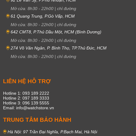
92 Lê Văn Sỹ, P.Phú Nhuận, HCM
Mở cửa:
8h30
-
22h00
|
chỉ đường
61 Quang Trung, P.Gò Vấp, HCM
Mở cửa:
8h30
-
22h00
|
chỉ đường
642 CMT8, P.Thủ Dầu Một, HCM (Bình Dương)
Mở cửa:
8h30
-
22h00
|
chỉ đường
274 Võ Văn Ngân, P. Bình Thọ, TP.Thủ Đức, HCM
Mở cửa:
8h30
-
22h00
|
chỉ đường
LIÊN HỆ HỖ TRỢ
Hotline 1: 093 189 2222
Hotline 2: 097 189 3333
Hotline 3: 096 139 5555
Email: info@watchstore.vn
TRUNG TÂM BẢO HÀNH
Hà Nội: 97 Trần Đại Nghĩa, P.Bạch Mai, Hà Nội