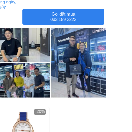
ng ngày,
ngày
Gọi đặt mua
093 189 2222
-20%