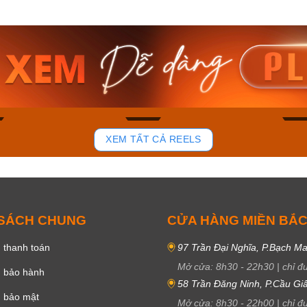
am MTS-
Casio Nam MTS-
Casio U
VDF
RS100L-1AVDF
230EL-
₫
4.276.000₫
2.117.0
50₫
3.634.600₫
1.799.
ay
Mua ngay
Mua 
93
48
XEM TẤT CẢ REELS
 SÁCH CHUNG
CỬA HÀNG MIỀN BẮ
 thanh toán
97 Trần Đại Nghĩa, P.Bạch Ma
Mở cửa:
8h30
-
22h30
|
chỉ đ
h bảo hành
58 Trần Đăng Ninh, P.Cầu Giấ
h bảo mật
Mở cửa:
8h30
-
22h00
|
chỉ đ