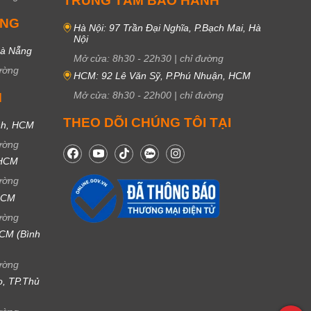
TRUNG TÂM BẢO HÀNH
UNG
Hà Nội: 97 Trần Đại Nghĩa, P.Bạch Mai, Hà
Nội
Đà Nẵng
Mở cửa:
8h30
-
22h30
|
chỉ đường
ường
HCM: 92 Lê Văn Sỹ, P.Phú Nhuận, HCM
Mở cửa:
8h30
-
22h00
|
chỉ đường
M
THEO DÕI CHÚNG TÔI TẠI
nh, HCM
ường
 HCM
ường
 HCM
ường
CM (Bình
ường
ọ, TP.Thủ