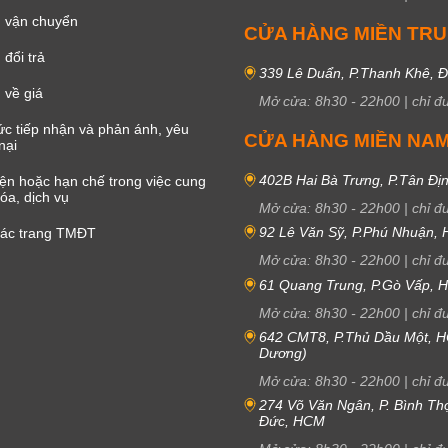
 vận chuyển
CỬA HÀNG MIỀN TR
đổi trả
339 Lê Duẩn, P.Thanh Khê, 
 về giá
Mở cửa:
8h30
-
22h00
|
chỉ đ
c tiếp nhận và phản ánh, yêu
CỬA HÀNG MIỀN NA
nại
402B Hai Bà Trưng, P.Tân Đị
iện hoặc hạn chế trong việc cung
óa, dịch vụ
Mở cửa:
8h30
-
22h00
|
chỉ đ
92 Lê Văn Sỹ, P.Phú Nhuận,
các trang TMĐT
Mở cửa:
8h30
-
22h00
|
chỉ đ
61 Quang Trung, P.Gò Vấp,
Mở cửa:
8h30
-
22h00
|
chỉ đ
642 CMT8, P.Thủ Dầu Một, H
Dương)
Mở cửa:
8h30
-
22h00
|
chỉ đ
274 Võ Văn Ngân, P. Bình Th
Đức, HCM