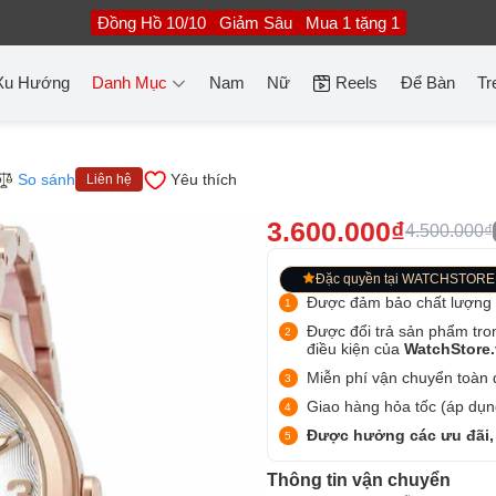
Đồng Hồ 10/10
Giảm Sâu
Mua 1 tặng 1
Xu Hướng
Danh Mục
Nam
Nữ
Reels
Để Bàn
Tr
So sánh
Yêu thích
Liên hệ
3.600.000₫
4.500.000₫
Đặc quyền tại WATCHSTORE
Được đảm bảo chất lượng
Được đổi trả sản phẩm tro
điều kiện của
WatchStore
Miễn phí vận chuyển toàn q
Giao hàng hỏa tốc (áp dụng
Được hưởng các ưu đãi,
Thông tin vận chuyển