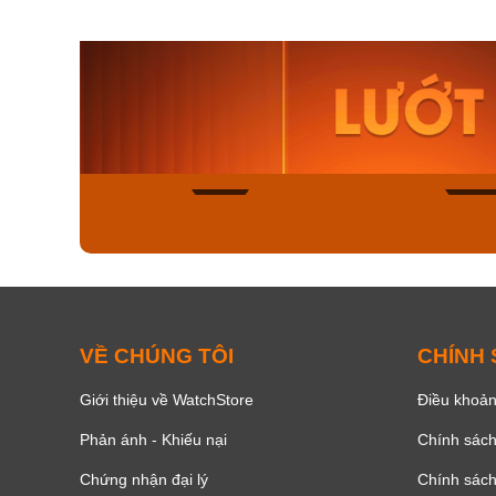
Orient Nam RA-
Casio N
AA0B05R19B
115D-1A
9.480.000₫
2.823.000
8.058.000₫
2.399.5
Mua ngay
Mua ng
168
VỀ CHÚNG TÔI
CHÍNH
Giới thiệu về WatchStore
Điều khoản
Phản ánh - Khiếu nại
Chính sác
Chứng nhận đại lý
Chính sác