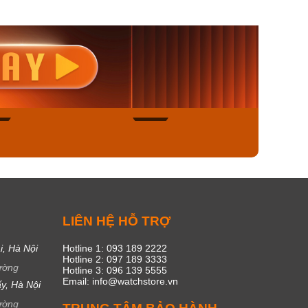
nisex AQ-
Casio Nữ LTP-V300L-
Casio
1ADF
4AUDF
1381L
00₫
1.893.000₫
1.893.
450₫
1.609.050₫
1.609
ngay
Mua ngay
Mua
50
20
C
LIÊN HỆ HỖ TRỢ
i, Hà Nội
Hotline 1: 093 189 2222
Hotline 2: 097 189 3333
ường
Hotline 3: 096 139 5555
Email: info@watchstore.vn
y, Hà Nội
ường