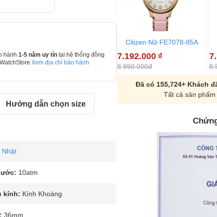
Citizen Nữ FE7078-85A
7.192.000
₫
7
o hành
1-5 năm uy tín
tại hệ thống đồng
 WatchStore
Xem địa chỉ bảo hành
8.990.000đ
8.
Đã có 155,724+ Khách đã
Tất cả sản phẩm 
Hướng dẫn chọn size
Chứng
Nhật
nước:
10atm
u kính:
Kính Khoáng
:
36mm