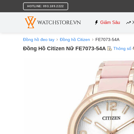
Bỏ
HOTLINE: 093.189.2222
qua
nội
dung
Giảm Sâu
Đồng hồ đeo tay
Đồng hồ Citizen
FE7073-54A
Đồng Hồ Citizen Nữ FE7073-54A
Thông số