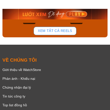
AA0B05R19B
115D-1AVDF
9.480.000₫
2.823.000₫
8.058.000₫
2.399.550₫
Mua ngay
Mua ngay
137
81
XEM TẤT CẢ REELS
VỀ CHÚNG TÔI
Giới thiệu về WatchStore
Phản ánh - Khiếu nại
Chứng nhận đại lý
Tin tức công ty
Top list đồng hồ