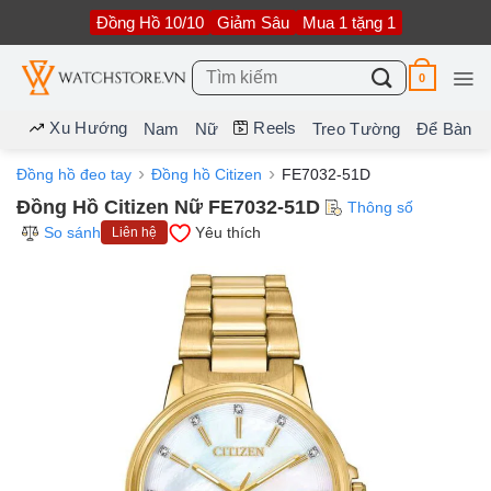
Bỏ
Đồng Hồ 10/10
Giảm Sâu
Mua 1 tặng 1
qua
nội
dung
Tìm
0
kiếm:
Xu Hướng
Reels
Nam
Nữ
Treo Tường
Để Bàn
Đồng hồ đeo tay
Đồng hồ Citizen
FE7032-51D
Đồng Hồ Citizen Nữ FE7032-51D
Thông số
So sánh
Yêu thích
Liên hệ