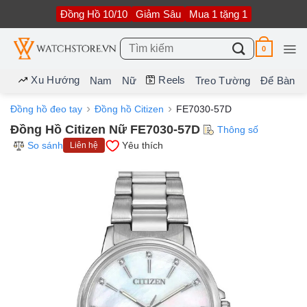
Bỏ
Đồng Hồ 10/10
Giảm Sâu
Mua 1 tặng 1
qua
nội
dung
Tìm
0
kiếm:
Xu Hướng
Reels
Nam
Nữ
Treo Tường
Để Bàn
Đồng hồ đeo tay
Đồng hồ Citizen
FE7030-57D
Đồng Hồ Citizen Nữ FE7030-57D
Thông số
So sánh
Yêu thích
Liên hệ