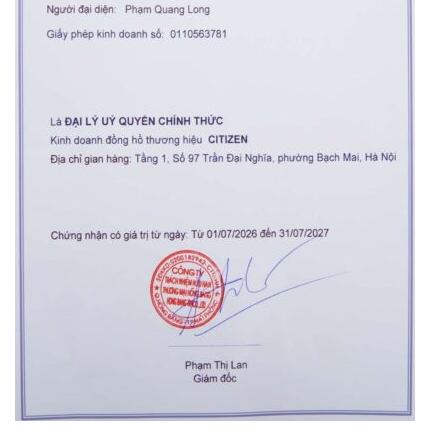
Orient Nam RA-
Casio Nam MTS-
AA0B05R19B
115D-1AVDF
9.480.000₫
2.823.000₫