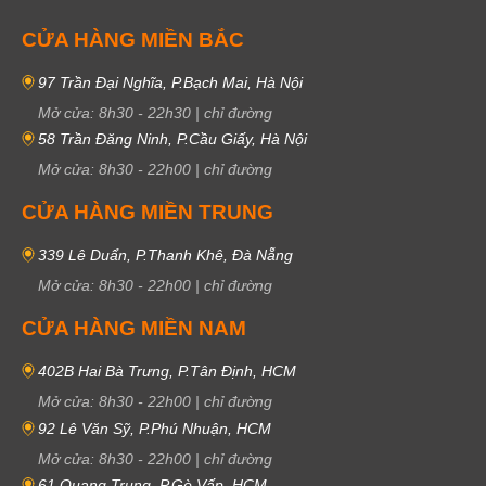
CỬA HÀNG MIỀN BẮC
97 Trần Đại Nghĩa, P.Bạch Mai, Hà Nội
Mở cửa:
8h30
-
22h30
|
chỉ đường
58 Trần Đăng Ninh, P.Cầu Giấy, Hà Nội
Mở cửa:
8h30
-
22h00
|
chỉ đường
CỬA HÀNG MIỀN TRUNG
339 Lê Duẩn, P.Thanh Khê, Đà Nẵng
Mở cửa:
8h30
-
22h00
|
chỉ đường
CỬA HÀNG MIỀN NAM
402B Hai Bà Trưng, P.Tân Định, HCM
Mở cửa:
8h30
-
22h00
|
chỉ đường
92 Lê Văn Sỹ, P.Phú Nhuận, HCM
Mở cửa:
8h30
-
22h00
|
chỉ đường
61 Quang Trung, P.Gò Vấp, HCM