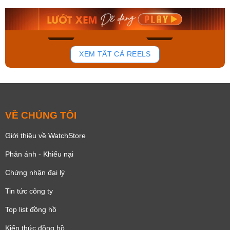
8.058.000₫
2.399.550₫
Mua ngay
Mua ngay
139
82
XEM TẤT CẢ REELS
VỀ CHÚNG TÔI
Giới thiệu về WatchStore
Phản ánh - Khiếu nại
Chứng nhận đại lý
Tin tức công ty
Top list đồng hồ
Kiến thức đồng hồ