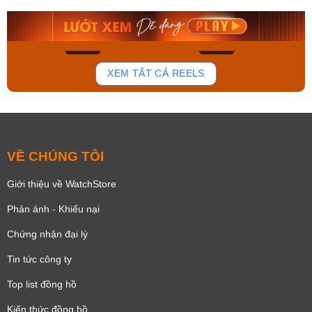
8.058.000₫
2.399.550₫
Mua ngay
Mua ngay
139
82
XEM TẤT CẢ REELS
VỀ CHÚNG TÔI
Giới thiệu về WatchStore
Phản ánh - Khiếu nại
Chứng nhận đại lý
Tin tức công ty
Top list đồng hồ
Kiến thức đồng hồ