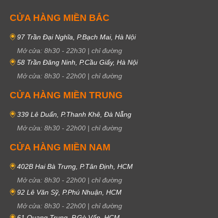
CỬA HÀNG MIỀN BẮC
97 Trần Đại Nghĩa, P.Bạch Mai, Hà Nội
Mở cửa:
8h30
-
22h30
|
chỉ đường
58 Trần Đăng Ninh, P.Cầu Giấy, Hà Nội
Mở cửa:
8h30
-
22h00
|
chỉ đường
CỬA HÀNG MIỀN TRUNG
339 Lê Duẩn, P.Thanh Khê, Đà Nẵng
Mở cửa:
8h30
-
22h00
|
chỉ đường
CỬA HÀNG MIỀN NAM
402B Hai Bà Trưng, P.Tân Định, HCM
Mở cửa:
8h30
-
22h00
|
chỉ đường
92 Lê Văn Sỹ, P.Phú Nhuận, HCM
Mở cửa:
8h30
-
22h00
|
chỉ đường
61 Quang Trung, P.Gò Vấp, HCM