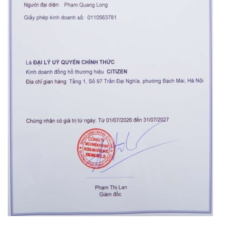
Orient Nam RA-
Casio Nam MTS-
AA0B05R19B
115D-1AVDF
9.480.000₫
2.823.000₫