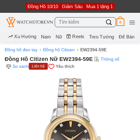
Bỏ
Đồng Hồ 10/10
Giảm Sâu
Mua 1 tặng 1
qua
nội
dung
Tìm
0
kiếm:
Xu Hướng
Reels
Nam
Nữ
Treo Tường
Để Bàn
Đồng hồ đeo tay
Đồng hồ Citizen
EW2394-59E
Đồng Hồ Citizen Nữ EW2394-59E
Thông số
So sánh
Yêu thích
Liên hệ