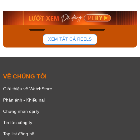
AA0B05R19B
115D-1AVDF
9.480.000₫
2.823.000₫
8.058.000₫
2.399.550₫
Mua ngay
Mua ngay
136
81
XEM TẤT CẢ REELS
VỀ CHÚNG TÔI
Giới thiệu về WatchStore
Phản ánh - Khiếu nại
Chứng nhận đại lý
Tin tức công ty
Top list đồng hồ