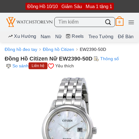
Bỏ
Đồng Hồ 10/10
Giảm Sâu
Mua 1 tặng 1
qua
nội
dung
Tìm
0
kiếm:
Xu Hướng
Reels
Nam
Nữ
Treo Tường
Để Bàn
Đồng hồ đeo tay
Đồng hồ Citizen
EW2390-50D
Đồng Hồ Citizen Nữ EW2390-50D
Thông số
So sánh
Yêu thích
Liên hệ