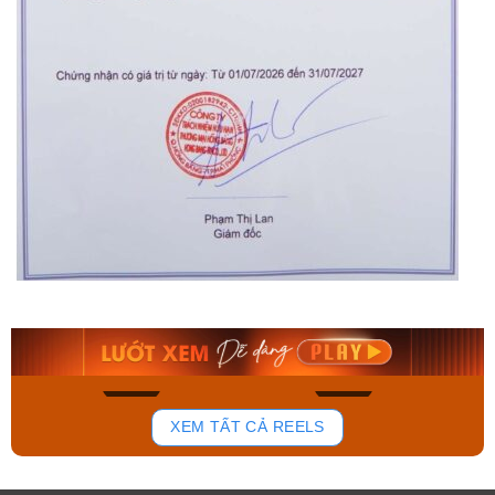
Orient Nam RA-
Casio Nam MTS-
AA0B05R19B
115D-1AVDF
9.480.000₫
2.823.000₫
8.058.000₫
2.399.550₫
Mua ngay
Mua ngay
150
85
XEM TẤT CẢ REELS