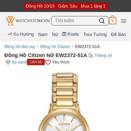
Bỏ
Đồng Hồ 10/10
Giảm Sâu
Mua 1 tặng 1
qua
nội
dung
Tìm
0
kiếm:
Xu Hướng
Reels
Nam
Nữ
Treo Tường
Để Bàn
Đồng hồ đeo tay
Đồng hồ Citizen
EW2372-51A
Đồng Hồ Citizen Nữ EW2372-51A
Thông số
So sánh
Yêu thích
Liên hệ