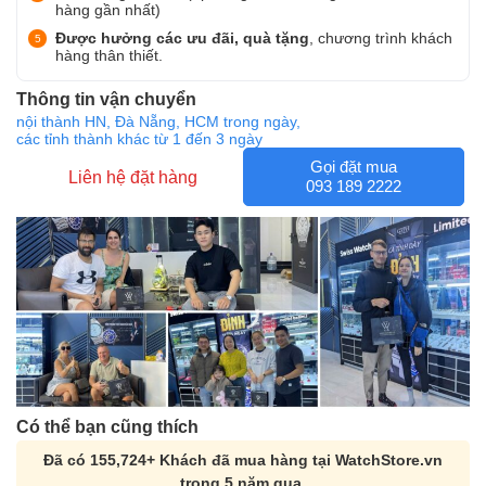
hàng gần nhất)
Được hưởng các ưu đãi, quà tặng
, chương trình khách
hàng thân thiết.
Thông tin vận chuyển
nội thành HN, Đà Nẵng, HCM trong ngày,
các tỉnh thành khác từ 1 đến 3 ngày
Gọi đặt mua
Liên hệ đặt hàng
093 189 2222
Có thể bạn cũng thích
Đã có 155,724+ Khách đã mua hàng tại WatchStore.vn
trong 5 năm qua.