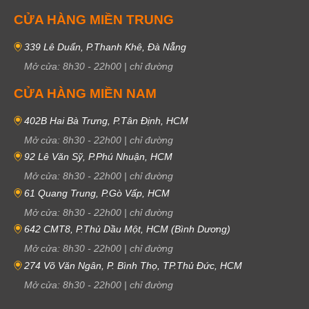
CỬA HÀNG MIỀN TRUNG
339 Lê Duẩn, P.Thanh Khê, Đà Nẵng
Mở cửa:
8h30
-
22h00
|
chỉ đường
CỬA HÀNG MIỀN NAM
402B Hai Bà Trưng, P.Tân Định, HCM
Mở cửa:
8h30
-
22h00
|
chỉ đường
92 Lê Văn Sỹ, P.Phú Nhuận, HCM
Mở cửa:
8h30
-
22h00
|
chỉ đường
61 Quang Trung, P.Gò Vấp, HCM
Mở cửa:
8h30
-
22h00
|
chỉ đường
642 CMT8, P.Thủ Dầu Một, HCM (Bình Dương)
Mở cửa:
8h30
-
22h00
|
chỉ đường
274 Võ Văn Ngân, P. Bình Thọ, TP.Thủ Đức, HCM
Mở cửa:
8h30
-
22h00
|
chỉ đường