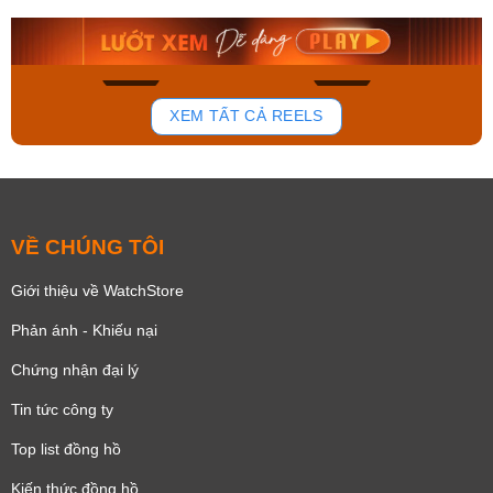
8.058.000₫
2.399.550₫
Mua ngay
Mua ngay
132
80
XEM TẤT CẢ REELS
VỀ CHÚNG TÔI
Giới thiệu về WatchStore
Phản ánh - Khiếu nại
Chứng nhận đại lý
Tin tức công ty
Top list đồng hồ
Kiến thức đồng hồ