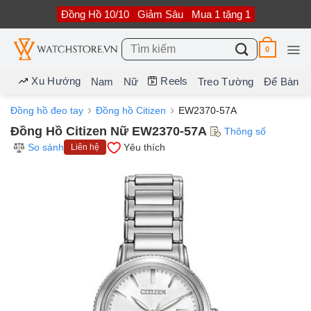
Bỏ
Đồng Hồ 10/10
Giảm Sâu
Mua 1 tặng 1
qua
nội
dung
Tìm
0
kiếm:
Xu Hướng
Reels
Nam
Nữ
Treo Tường
Để Bàn
Đồng hồ đeo tay
Đồng hồ Citizen
EW2370-57A
Đồng Hồ Citizen Nữ EW2370-57A
Thông số
So sánh
Yêu thích
Liên hệ