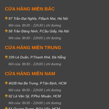
CỬA HÀNG MIỀN BẮC
97 Trần Đại Nghĩa, P.Bạch Mai, Hà Nội
Mở cửa:
8h30
-
22h30
|
chỉ đường
58 Trần Đăng Ninh, P.Cầu Giấy, Hà Nội
Mở cửa:
8h30
-
22h00
|
chỉ đường
CỬA HÀNG MIỀN TRUNG
339 Lê Duẩn, P.Thanh Khê, Đà Nẵng
Mở cửa:
8h30
-
22h00
|
chỉ đường
CỬA HÀNG MIỀN NAM
402B Hai Bà Trưng, P.Tân Định, HCM
Mở cửa:
8h30
-
22h00
|
chỉ đường
92 Lê Văn Sỹ, P.Phú Nhuận, HCM
Mở cửa:
8h30
-
22h00
|
chỉ đường
61 Quang Trung, P.Gò Vấp, HCM