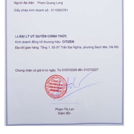
Orient Nam RA-
Casio Nam MTS-
AA0B05R19B
115D-1AVDF
9.480.000₫
2.823.000₫